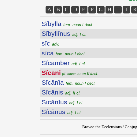
A
B
C
D
E
F
G
H
I
J
K
Sĭbylla
fem. noun I decl.
Sĭbyllīnus
adj. I cl.
sīc
adv.
sīca
fem. noun I decl.
Sĭcamber
adj. I cl.
Sĭcāni
pl. masc. noun II decl.
Sīcānĭa
fem. noun I decl.
Sīcănis
adj. II cl.
Sīcănĭus
adj. I cl.
Sĭcānus
adj. I cl.
Browse the Declensions / Conjug