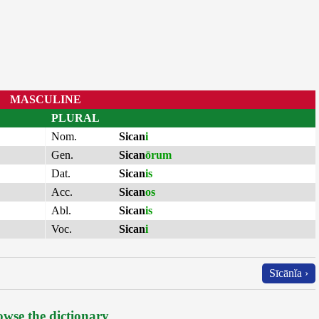
MASCULINE
PLURAL
Nom.
Sican
i
Gen.
Sican
ōrum
Dat.
Sican
is
Acc.
Sican
os
Abl.
Sican
is
Voc.
Sican
i
Sīcānĭa ›
wse the dictionary