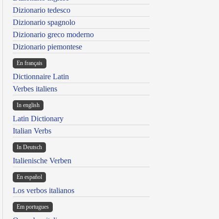
Dizionario tedesco
Dizionario spagnolo
Dizionario greco moderno
Dizionario piemontese
En français
Dictionnaire Latin
Verbes italiens
In english
Latin Dictionary
Italian Verbs
In Deutsch
Italienische Verben
En español
Los verbos italianos
Em portugues