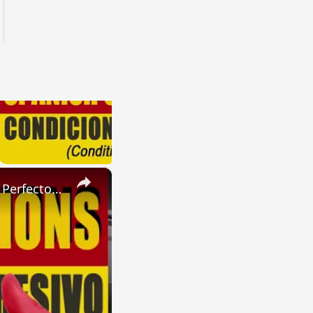
×
SPANISH CONJUGATIONS: Present Perfect Progressive (Presente Perfecto Progresivo)