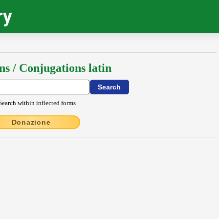
ry
ns / Conjugations latin
Search within inflected forms
Donazione