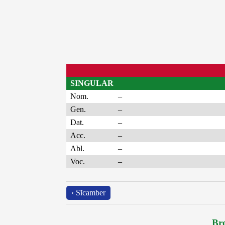
SINGULAR
Nom.
–
Gen.
–
Dat.
–
Acc.
–
Abl.
–
Voc.
–
‹ Sĭcamber
Bro