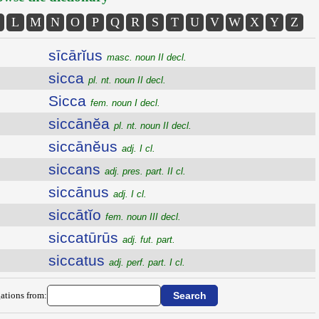
L
M
N
O
P
Q
R
S
T
U
V
W
X
Y
Z
sīcārĭus
masc. noun II decl.
sicca
pl. nt. noun II decl.
Sicca
fem. noun I decl.
siccānĕa
pl. nt. noun II decl.
siccānĕus
adj. I cl.
siccans
adj. pres. part. II cl.
siccānus
adj. I cl.
siccātĭo
fem. noun III decl.
siccatūrūs
adj. fut. part.
siccatus
adj. perf. part. I cl.
ations from: