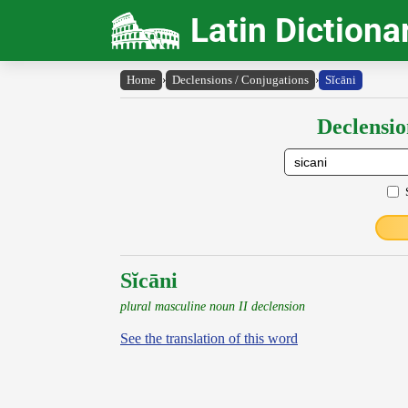
Latin Dictiona
Home
›
Declensions / Conjugations
›
Sĭcāni
Declensio
Sĭcāni
plural masculine noun II declension
See the translation of this word