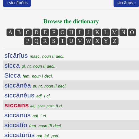
‹ siccānĕus
siccānus ›
Browse the dictionary
A
B
C
D
E
F
G
H
I
J
K
L
M
N
O
P
Q
R
S
T
U
V
W
X
Y
Z
sīcārĭus
masc. noun II decl.
sicca
pl. nt. noun II decl.
Sicca
fem. noun I decl.
siccānĕa
pl. nt. noun II decl.
siccānĕus
adj. I cl.
siccans
adj. pres. part. II cl.
siccānus
adj. I cl.
siccātĭo
fem. noun III decl.
siccatūrūs
adj. fut. part.