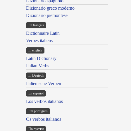
Dizionario spagnolo
Dizionario greco moderno
Dizionario piemontese
En français
Dictionnaire Latin
Verbes italiens
In english
Latin Dictionary
Italian Verbs
In Deutsch
Italienische Verben
En español
Los verbos italianos
Em portugues
Os verbos italianos
По русски