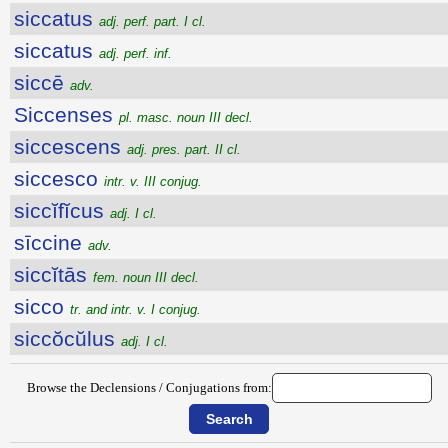
siccatus
adj. perf. part. I cl.
siccatus
adj. perf. inf.
siccē
adv.
Siccenses
pl. masc. noun III decl.
siccescens
adj. pres. part. II cl.
siccesco
intr. v. III conjug.
siccĭfĭcus
adj. I cl.
sīccine
adv.
siccĭtās
fem. noun III decl.
sicco
tr. and intr. v. I conjug.
siccŏcŭlus
adj. I cl.
Browse the Declensions / Conjugations from: