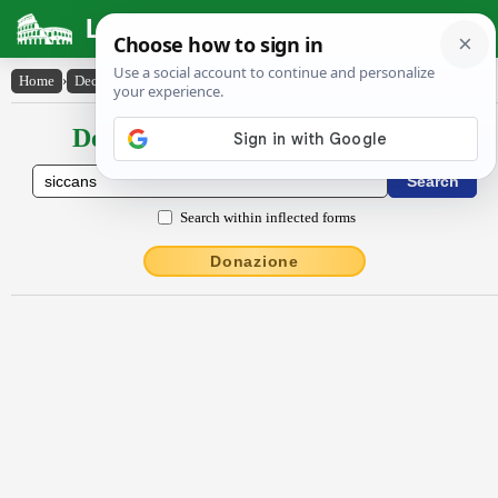
Latin Dictionary
Home
›
Declensions / Conjugations
›
siccans
Declensions / Conjugations latin
Search within inflected forms
Donazione