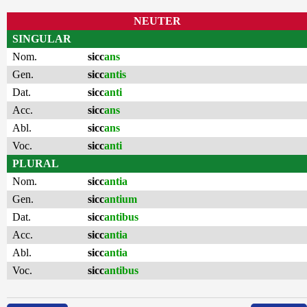
NEUTER
SINGULAR
Nom.
sicc
ans
Gen.
sicc
antis
Dat.
sicc
anti
Acc.
sicc
ans
Abl.
sicc
ans
Voc.
sicc
anti
PLURAL
Nom.
sicc
antia
Gen.
sicc
antium
Dat.
sicc
antibus
Acc.
sicc
antia
Abl.
sicc
antia
Voc.
sicc
antibus