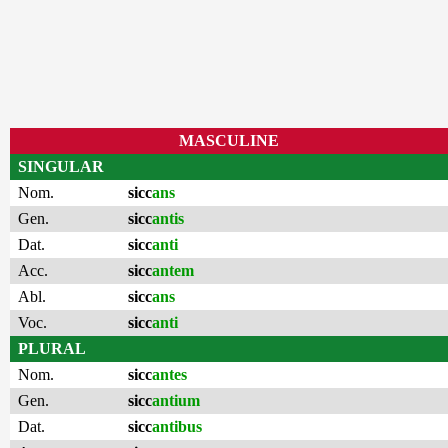
MASCULINE
SINGULAR
Nom.
sicc
ans
Gen.
sicc
antis
Dat.
sicc
anti
Acc.
sicc
antem
Abl.
sicc
ans
Voc.
sicc
anti
PLURAL
Nom.
sicc
antes
Gen.
sicc
antium
Dat.
sicc
antibus