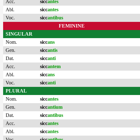
Acc.
sicc
antes
Abl.
sicc
antes
Voc.
sicc
antibus
FEMININE
SINGULAR
Nom.
sicc
ans
Gen.
sicc
antis
Dat.
sicc
anti
Acc.
sicc
antem
Abl.
sicc
ans
Voc.
sicc
anti
PLURAL
Nom.
sicc
antes
Gen.
sicc
antium
Dat.
sicc
antibus
Acc.
sicc
antes
Abl.
sicc
antes
Voc.
sicc
antibus