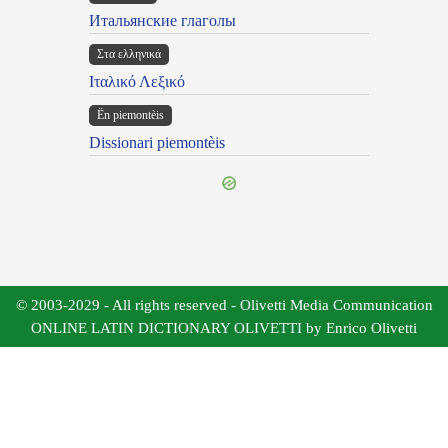
Итальянские глаголы
Στα ελληνικά
Ιταλικό Λεξικό
Ën piemontèis
Dissionari piemontèis
© 2003-2029 - All rights reserved - Olivetti Media Communication
ONLINE LATIN DICTIONARY OLIVETTI by Enrico Olivetti