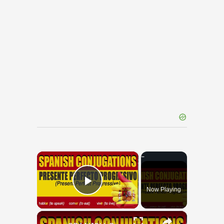
×
Now Playing
Play Video
×