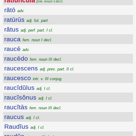
rătĭuncŭla
fem. noun I decl.
rătō
adv.
ratūrūs
adj. fut. part.
rătus
adj. perf. part. I cl.
rauca
fem. noun I decl.
raucē
adv.
raucēdo
fem. noun III decl.
raucescens
adj. pres. part. II cl.
raucesco
intr. v. III conjug.
raucĭdŭlus
adj. I cl.
raucĭsŏnus
adj. I cl.
raucĭtās
fem. noun III decl.
raucus
adj. I cl.
Raudĭus
adj. I cl.