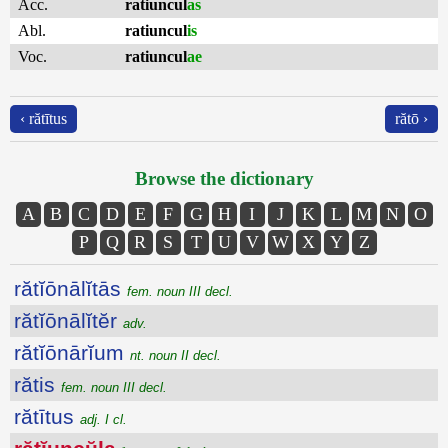
Acc.
ratiuncul
as
Abl.
ratiuncul
is
Voc.
ratiuncul
ae
‹ rătītus
rătō ›
Browse the dictionary
A
B
C
D
E
F
G
H
I
J
K
L
M
N
O
P
Q
R
S
T
U
V
W
X
Y
Z
rătĭōnālĭtās
fem. noun III decl.
rătĭōnālĭtĕr
adv.
rătĭōnārĭum
nt. noun II decl.
rătis
fem. noun III decl.
rătītus
adj. I cl.