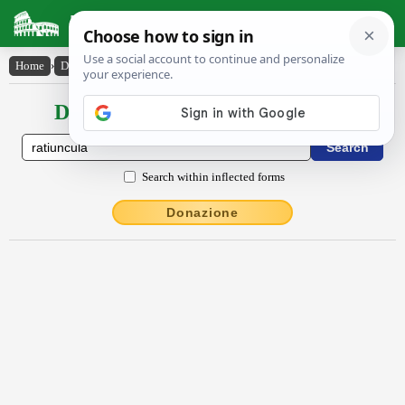
Latin Dictionary
Home
›
Declensions / Conjugations
›
rătĭuncŭla
Declensions / Conjugations latin
Search within inflected forms
Donazione