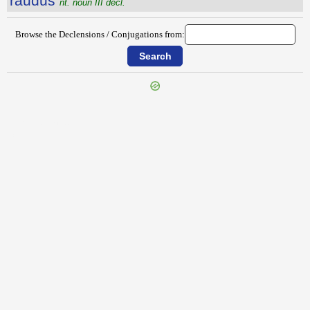
raudŭs
nt. noun III decl.
Browse the Declensions / Conjugations from:
{{ID:RATIUNCULA100}}
---CACHE---