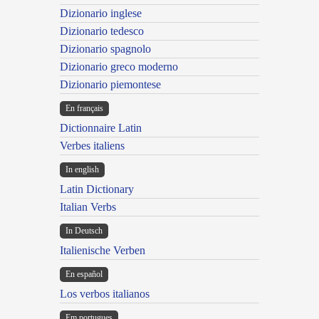
Dizionario inglese
Dizionario tedesco
Dizionario spagnolo
Dizionario greco moderno
Dizionario piemontese
En français
Dictionnaire Latin
Verbes italiens
In english
Latin Dictionary
Italian Verbs
In Deutsch
Italienische Verben
En español
Los verbos italianos
Em portugues