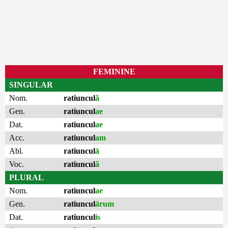
FEMININE
SINGULAR
Nom.
ratiuncul
ă
Gen.
ratiuncul
ae
Dat.
ratiuncul
ae
Acc.
ratiuncul
am
Abl.
ratiuncul
ā
Voc.
ratiuncul
ă
PLURAL
Nom.
ratiuncul
ae
Gen.
ratiuncul
ārum
Dat.
ratiuncul
is