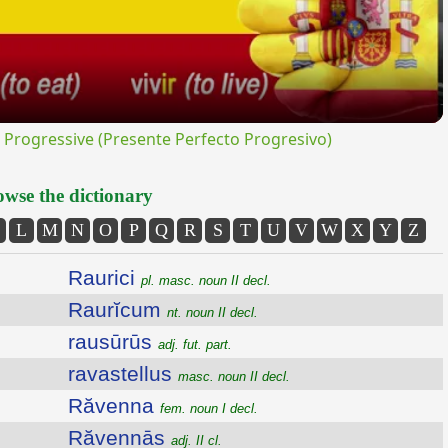
rogressive (Presente Perfecto Progresivo)
wse the dictionary
L
M
N
O
P
Q
R
S
T
U
V
W
X
Y
Z
Raurici
pl. masc. noun II decl.
Raurĭcum
nt. noun II decl.
rausūrūs
adj. fut. part.
ravastellus
masc. noun II decl.
Răvenna
fem. noun I decl.
Răvennās
adj. II cl.