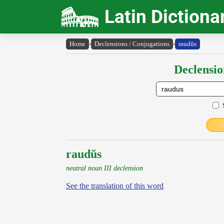
Latin Dictiona
Home
›
Declensions / Conjugations
›
raudŭs
Declensio
raudŭs
neutral noun III declension
See the translation of this word