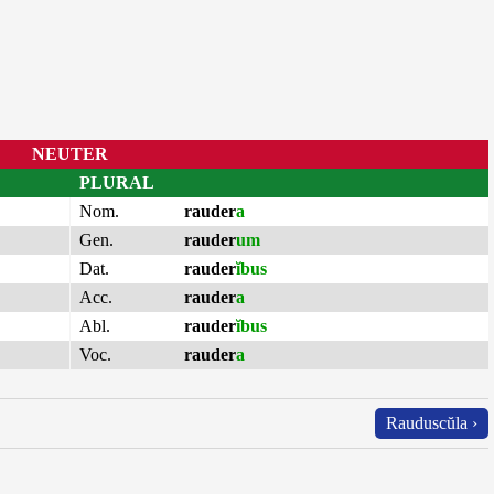
NEUTER
PLURAL
Nom.
rauder
a
Gen.
rauder
um
Dat.
rauder
ĭbus
Acc.
rauder
a
Abl.
rauder
ĭbus
Voc.
rauder
a
Rauduscŭla ›