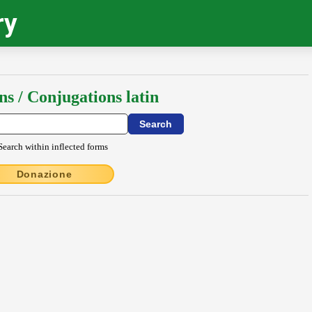
ry
ns / Conjugations latin
Search within inflected forms
Donazione