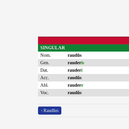
SINGULAR
Nom.
raudŭs
Gen.
rauder
is
Dat.
rauder
i
Acc.
raudŭs
Abl.
rauder
e
Voc.
raudŭs
‹ Raudĭus