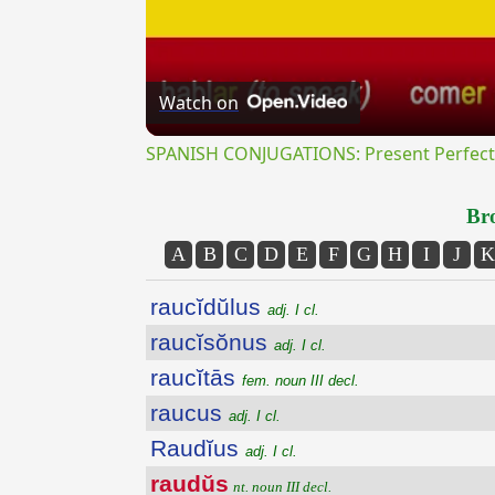
Watch on
SPANISH CONJUGATIONS: Present Perfect P
Bro
A
B
C
D
E
F
G
H
I
J
K
raucĭdŭlus
adj. I cl.
raucĭsŏnus
adj. I cl.
raucĭtās
fem. noun III decl.
raucus
adj. I cl.
Raudĭus
adj. I cl.
raudŭs
nt. noun III decl.