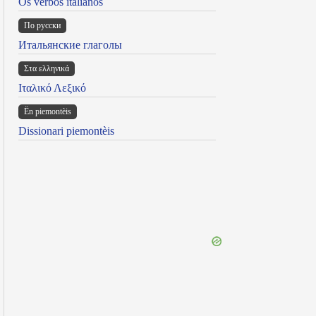
Os verbos italianos
По русски
Итальянские глаголы
Στα ελληνικά
Ιταλικό Λεξικό
Ën piemontèis
Dissionari piemontèis