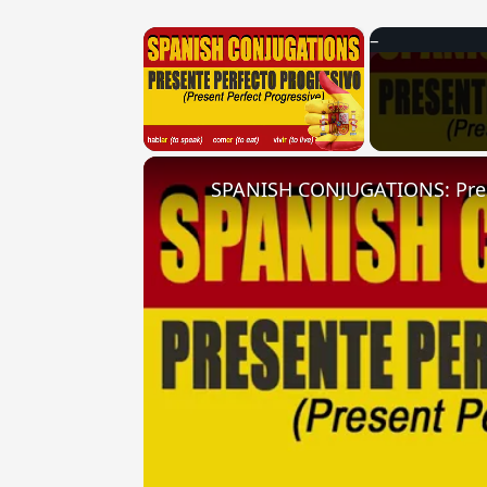
×
Unmute