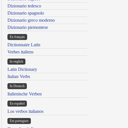
Dizionario tedesco
Dizionario spagnolo
Dizionario greco moderno
Dizionario piemontese
En français
Dictionnaire Latin
Verbes italiens
In english
Latin Dictionary
Italian Verbs
In Deutsch
Italienische Verben
En español
Los verbos italianos
Em portugues