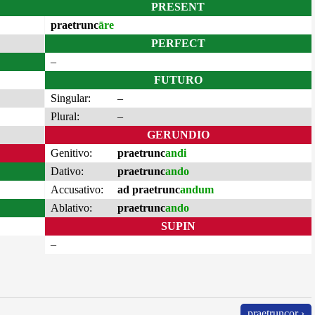
PRESENT
praetrunc
āre
PERFECT
–
FUTURO
Singular:
–
Plural:
–
GERUNDIO
Genitivo:
praetrunc
andi
Dativo:
praetrunc
ando
Accusativo:
ad praetrunc
andum
Ablativo:
praetrunc
ando
SUPIN
–
praetruncor ›