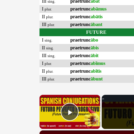
III
praetrunc
ābat
sing.
I
praetrunc
abāmus
plur.
II
praetrunc
abātis
plur.
III
praetrunc
ābant
plur.
FUTURE
I
praetrunc
ābo
sing.
II
praetrunc
ābis
sing.
III
praetrunc
ābit
sing.
I
praetrunc
abĭmus
plur.
II
praetrunc
abĭtis
plur.
III
praetrunc
ābunt
plur.
×
Play Video