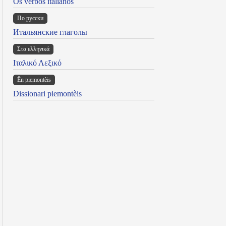
Os verbos italianos
По русски
Итальянские глаголы
Στα ελληνικά
Ιταλικό Λεξικό
Ën piemontèis
Dissionari piemontèis