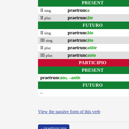
PRESENT
II
praetrunc
a
sing.
II
praetrunc
āte
plur.
FUTURO
II
praetrunc
āto
sing.
III
praetrunc
āto
sing.
II
praetrunc
atōte
plur.
III
praetrunc
anto
plur.
PARTICIPIO
PRESENT
praetrunc
ans, –antis
FUTURO
–
View the passive form of this verb
‹ praetruncans