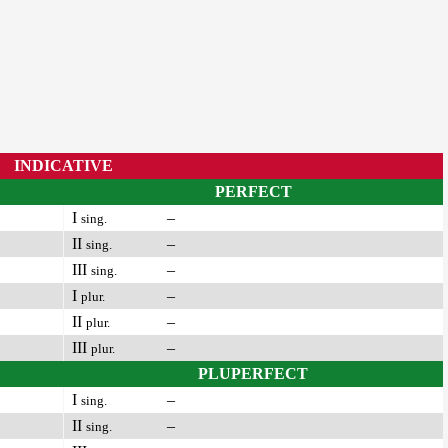
INDICATIVE
PERFECT
I
–
sing.
II
–
sing.
III
–
sing.
I
–
plur.
II
–
plur.
III
–
plur.
PLUPERFECT
I
–
sing.
II
–
sing.