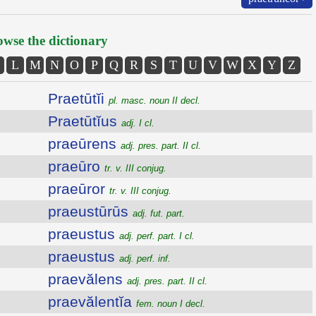
wse the dictionary
L
M
N
O
P
Q
R
S
T
U
V
W
X
Y
Z
Praetūtĭi
pl. masc. noun II decl.
Praetūtĭus
adj. I cl.
praeūrens
adj. pres. part. II cl.
praeūro
tr. v. III conjug.
praeūror
tr. v. III conjug.
praeustūrūs
adj. fut. part.
praeustus
adj. perf. part. I cl.
praeustus
adj. perf. inf.
praevălens
adj. pres. part. II cl.
praevălentĭa
fem. noun I decl.