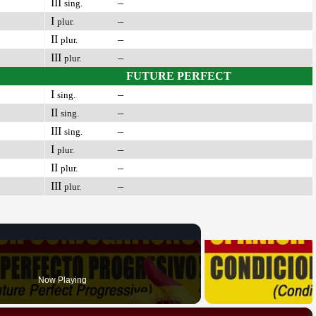
III
–
sing.
I
–
plur.
II
–
plur.
III
–
plur.
FUTURE PERFECT
I
–
sing.
II
–
sing.
III
–
sing.
I
–
plur.
II
–
plur.
III
–
plur.
Now Playing
×