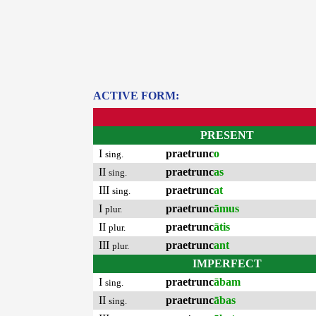
ACTIVE FORM:
PRESENT
I
praetrunc
o
sing.
II
praetrunc
as
sing.
III
praetrunc
at
sing.
I
praetrunc
āmus
plur.
II
praetrunc
ātis
plur.
III
praetrunc
ant
plur.
IMPERFECT
I
praetrunc
ābam
sing.
II
praetrunc
ābas
sing.