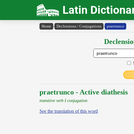
Latin Dictiona
Home
›
Declensions / Conjugations
›
praetrunco
Declensio
praetrunco - Active diathesis
transitive verb I conjugation
See the translation of this word