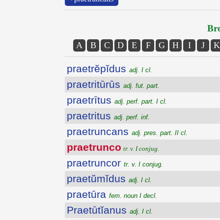
Bro
A
B
C
D
E
F
G
H
I
J
K
praetrĕpĭdus
adj. I cl.
praetritūrūs
adj. fut. part.
praetrītus
adj. perf. part. I cl.
praetritus
adj. perf. inf.
praetruncans
adj. pres. part. II cl.
praetrunco
tr. v. I conjug.
praetruncor
tr. v. I conjug.
praetŭmĭdus
adj. I cl.
praetūra
fem. noun I decl.
Praetūtĭanus
adj. I cl.