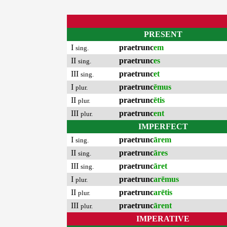
PRESENT
I
praetrunc
em
sing.
II
praetrunc
es
sing.
III
praetrunc
et
sing.
I
praetrunc
ēmus
plur.
II
praetrunc
ētis
plur.
III
praetrunc
ent
plur.
IMPERFECT
I
praetrunc
ārem
sing.
II
praetrunc
āres
sing.
III
praetrunc
āret
sing.
I
praetrunc
arēmus
plur.
II
praetrunc
arētis
plur.
III
praetrunc
ārent
plur.
IMPERATIVE