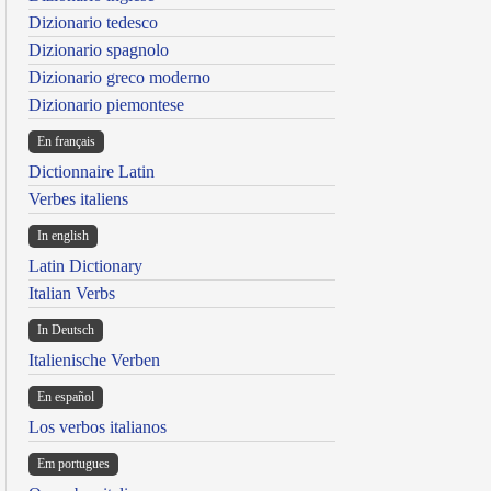
Dizionario tedesco
Dizionario spagnolo
Dizionario greco moderno
Dizionario piemontese
En français
Dictionnaire Latin
Verbes italiens
In english
Latin Dictionary
Italian Verbs
In Deutsch
Italienische Verben
En español
Los verbos italianos
Em portugues