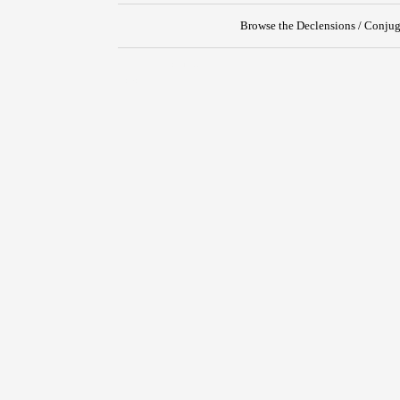
Browse the Declensions / Conjug
{{ID:PRAETRUNCO100}}
---CACHE---