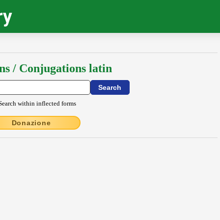
ry
ns / Conjugations latin
Search within inflected forms
Donazione