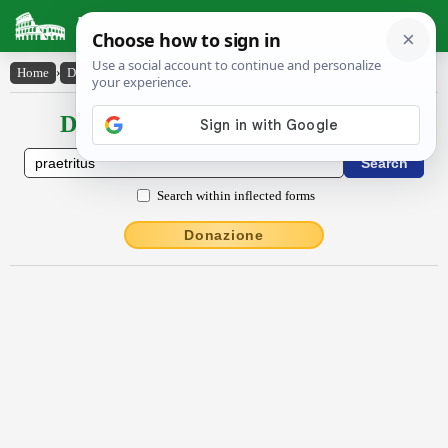
Latin Dictionary
Home
›
Declensions / Conjugations
›
praetritus
Declensions / Conjugations latin
Search within inflected forms
Donazione