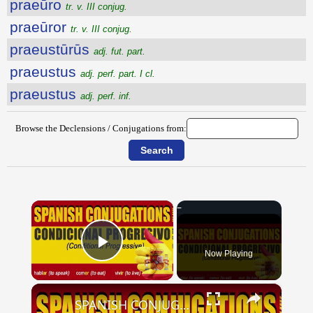
praeūro
tr. v. III conjug.
praeūror
tr. v. III conjug.
praeustūrūs
adj. fut. part.
praeustus
adj. perf. part. I cl.
praeustus
adj. perf. inf.
Browse the Declensions / Conjugations from:
×
Now Playing
Play Video
×
SPANISH CONJUGATIONS: Conditional Progressive (Condicional Progresivo)