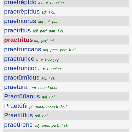
praetrĕpĭdo
intr. v. I conjug.
praetrĕpĭdus
adj. I cl.
praetritūrūs
adj. fut. part.
praetrītus
adj. perf. part. I cl.
praetritus
adj. perf. inf.
praetruncans
adj. pres. part. II cl.
praetrunco
tr. v. I conjug.
praetruncor
tr. v. I conjug.
praetŭmĭdus
adj. I cl.
praetūra
fem. noun I decl.
Praetūtĭanus
adj. I cl.
Praetūtĭi
pl. masc. noun II decl.
Praetūtĭus
adj. I cl.
praeūrens
adj. pres. part. II cl.