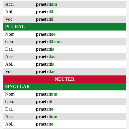
Acc.
praetrit
am
Abl.
praetrit
ā
Voc.
praetrit
ă
PLURAL
Nom.
praetrit
ae
Gen.
praetrit
ārum
Dat.
praetrit
is
Acc.
praetrit
as
Abl.
praetrit
is
Voc.
praetrit
ae
NEUTER
SINGULAR
Nom.
praetrit
um
Gen.
praetrit
i
Dat.
praetrit
o
Acc.
praetrit
um
Abl.
praetrit
o