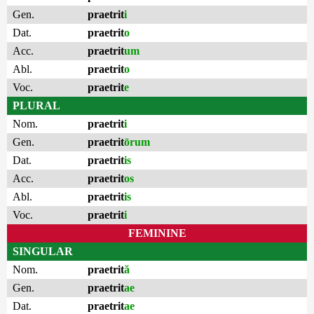
Gen.
praetrit
i
Dat.
praetrit
o
Acc.
praetrit
um
Abl.
praetrit
o
Voc.
praetrit
e
PLURAL
Nom.
praetrit
i
Gen.
praetrit
ōrum
Dat.
praetrit
is
Acc.
praetrit
os
Abl.
praetrit
is
Voc.
praetrit
i
FEMININE
SINGULAR
Nom.
praetrit
ă
Gen.
praetrit
ae
Dat.
praetrit
ae