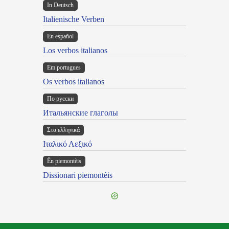
In Deutsch
Italienische Verben
En español
Los verbos italianos
Em portugues
Os verbos italianos
По русски
Итальянские глаголы
Στα ελληνικά
Ιταλικό Λεξικό
Ën piemontèis
Dissionari piemontèis