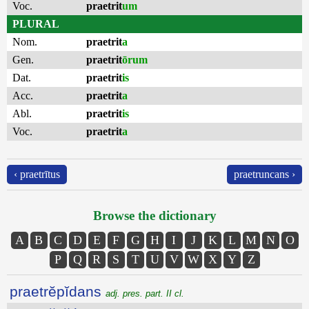
Voc.
praetrit
um
PLURAL
Nom.
praetrit
a
Gen.
praetrit
ōrum
Dat.
praetrit
is
Acc.
praetrit
a
Abl.
praetrit
is
Voc.
praetrit
a
‹ praetrītus
praetruncans ›
Browse the dictionary
A
B
C
D
E
F
G
H
I
J
K
L
M
N
O
P
Q
R
S
T
U
V
W
X
Y
Z
praetrĕpĭdans
adj. pres. part. II cl.