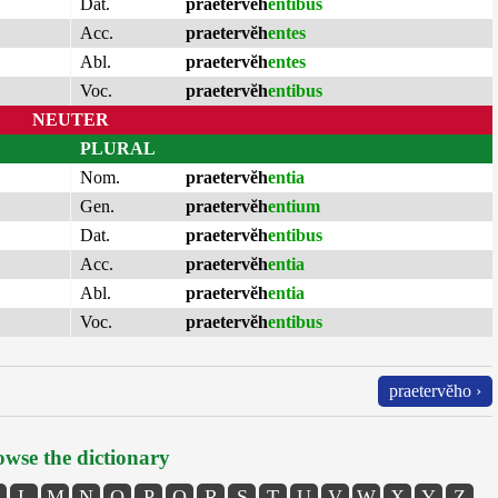
Dat.
praetervĕh
entibus
Acc.
praetervĕh
entes
Abl.
praetervĕh
entes
Voc.
praetervĕh
entibus
NEUTER
PLURAL
Nom.
praetervĕh
entia
Gen.
praetervĕh
entium
Dat.
praetervĕh
entibus
Acc.
praetervĕh
entia
Abl.
praetervĕh
entia
Voc.
praetervĕh
entibus
praetervĕho ›
wse the dictionary
L
M
N
O
P
Q
R
S
T
U
V
W
X
Y
Z