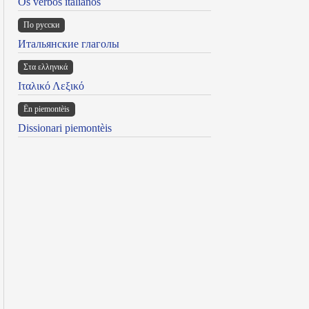
Os verbos italianos
По русски
Итальянские глаголы
Στα ελληνικά
Ιταλικό Λεξικό
Ën piemontèis
Dissionari piemontèis