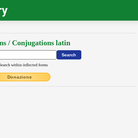
ry
ns / Conjugations latin
Search within inflected forms
Donazione