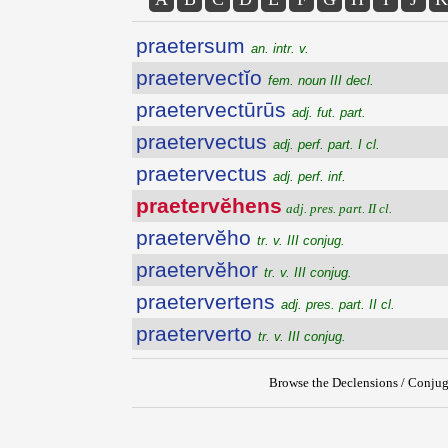
praetersum
an. intr. v.
praetervectĭo
fem. noun III decl.
praetervectūrūs
adj. fut. part.
praetervectus
adj. perf. part. I cl.
praetervectus
adj. perf. inf.
praetervĕhens
adj. pres. part. II cl.
praetervĕho
tr. v. III conjug.
praetervĕhor
tr. v. III conjug.
praetervertens
adj. pres. part. II cl.
praeterverto
tr. v. III conjug.
Browse the Declensions / Conjug
{{ID:PRAETERVEHENS100}}
---CACHE---