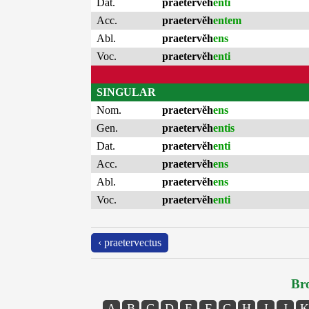
Dat.
praetervĕh
enti
Acc.
praetervĕh
entem
Abl.
praetervĕh
ens
Voc.
praetervĕh
enti
SINGULAR
Nom.
praetervĕh
ens
Gen.
praetervĕh
entis
Dat.
praetervĕh
enti
Acc.
praetervĕh
ens
Abl.
praetervĕh
ens
Voc.
praetervĕh
enti
‹ praetervectus
Bro
A
B
C
D
E
F
G
H
I
J
K