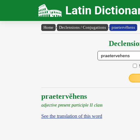
Latin Dictiona
Home
›
Declensions / Conjugations
›
praetervĕhens
Declensio
praetervĕhens
adjective present participle II class
See the translation of this word