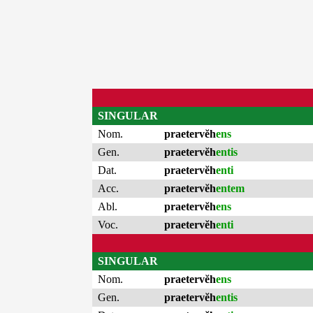
SINGULAR
Nom.
praetervĕh
ens
Gen.
praetervĕh
entis
Dat.
praetervĕh
enti
Acc.
praetervĕh
entem
Abl.
praetervĕh
ens
Voc.
praetervĕh
enti
SINGULAR
Nom.
praetervĕh
ens
Gen.
praetervĕh
entis