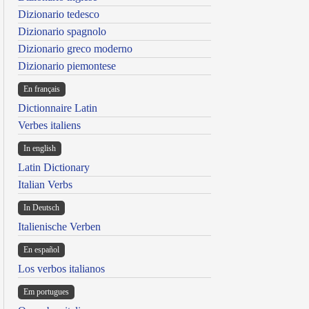
Dizionario tedesco
Dizionario spagnolo
Dizionario greco moderno
Dizionario piemontese
En français
Dictionnaire Latin
Verbes italiens
In english
Latin Dictionary
Italian Verbs
In Deutsch
Italienische Verben
En español
Los verbos italianos
Em portugues