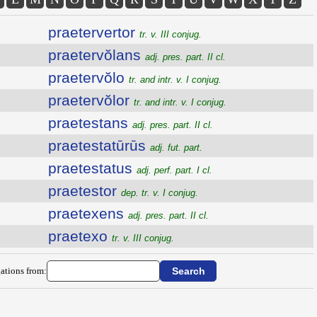
praetervertor
tr. v. III conjug.
praetervŏlans
adj. pres. part. II cl.
praetervŏlo
tr. and intr. v. I conjug.
praetervŏlor
tr. and intr. v. I conjug.
praetestans
adj. pres. part. II cl.
praetestatūrūs
adj. fut. part.
praetestatus
adj. perf. part. I cl.
praetestor
dep. tr. v. I conjug.
praetexens
adj. pres. part. II cl.
praetexo
tr. v. III conjug.
ations from: