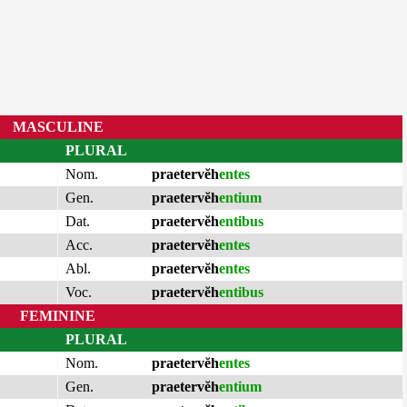
MASCULINE
PLURAL
Nom.
praetervĕh
entes
Gen.
praetervĕh
entium
Dat.
praetervĕh
entibus
Acc.
praetervĕh
entes
Abl.
praetervĕh
entes
Voc.
praetervĕh
entibus
FEMININE
PLURAL
Nom.
praetervĕh
entes
Gen.
praetervĕh
entium