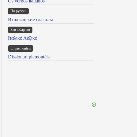
Os verbos italianos
По русски
Итальянские глаголы
Στα ελληνικά
Ιταλικό Λεξικό
Ën piemontèis
Dissionari piemontèis