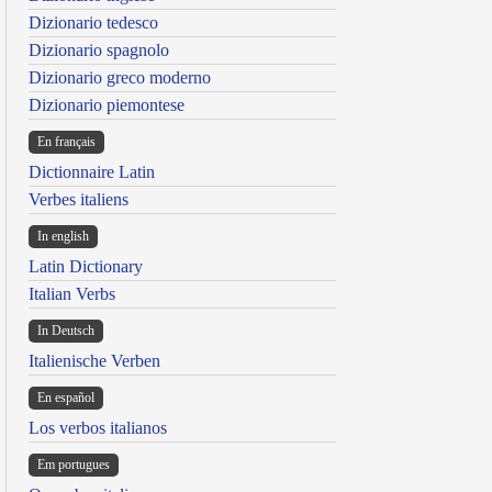
Dizionario tedesco
Dizionario spagnolo
Dizionario greco moderno
Dizionario piemontese
En français
Dictionnaire Latin
Verbes italiens
In english
Latin Dictionary
Italian Verbs
In Deutsch
Italienische Verben
En español
Los verbos italianos
Em portugues