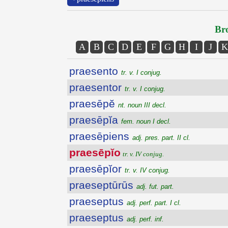
Bro
A
B
C
D
E
F
G
H
I
J
K
praesento
tr. v. I conjug.
praesentor
tr. v. I conjug.
praesēpĕ
nt. noun III decl.
praesēpĭa
fem. noun I decl.
praesēpiens
adj. pres. part. II cl.
praesēpĭo
tr. v. IV conjug.
praesēpĭor
tr. v. IV conjug.
praeseptūrūs
adj. fut. part.
praeseptus
adj. perf. part. I cl.
praeseptus
adj. perf. inf.