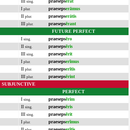
III
praeseps
ĕrat
sing.
I
praeseps
erāmus
plur.
II
praeseps
erātis
plur.
III
praeseps
ĕrant
plur.
FUTURE PERFECT
I
praeseps
ĕro
sing.
II
praeseps
ĕris
sing.
III
praeseps
ĕrit
sing.
I
praeseps
erĭmus
plur.
II
praeseps
erĭtis
plur.
III
praeseps
ĕrint
plur.
SUBJUNCTIVE
PERFECT
I
praeseps
ĕrim
sing.
II
praeseps
ĕris
sing.
III
praeseps
ĕrit
sing.
I
praeseps
erĭmus
plur.
II
praeseps
erĭtis
plur.