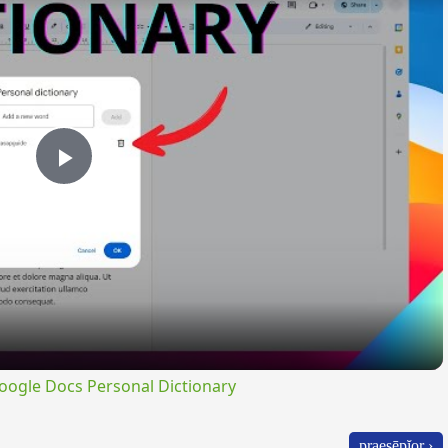
Play
Video
ogle Docs Personal Dictionary
praesēpĭor ›