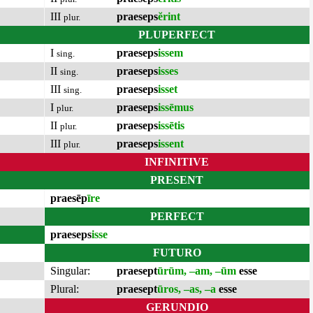
III
praeseps
ĕrint
plur.
PLUPERFECT
I
praeseps
issem
sing.
II
praeseps
isses
sing.
III
praeseps
isset
sing.
I
praeseps
issēmus
plur.
II
praeseps
issētis
plur.
III
praeseps
issent
plur.
INFINITIVE
PRESENT
praesēp
īre
PERFECT
praeseps
isse
FUTURO
Singular:
praesept
ūrūm, –am, –ūm
esse
Plural:
praesept
ūros, –as, –a
esse
GERUNDIO