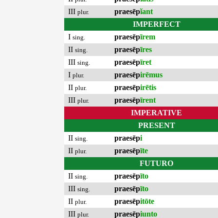
III
praesēp
ĭant
plur.
IMPERFECT
I
praesēp
īrem
sing.
II
praesēp
īres
sing.
III
praesēp
īret
sing.
I
praesēp
irēmus
plur.
II
praesēp
irētis
plur.
III
praesēp
īrent
plur.
IMPERATIVE
PRESENT
II
praesēp
i
sing.
II
praesēp
īte
plur.
FUTURO
II
praesēp
īto
sing.
III
praesēp
īto
sing.
II
praesēp
itōte
plur.
III
praesēp
iunto
plur.