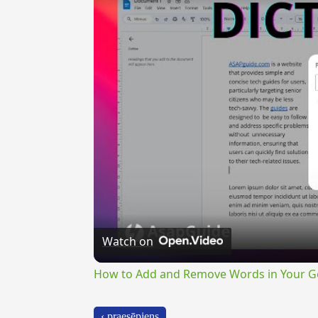
Watch on
How to Add and Remove Words in Your Go
‹ praesēpiens