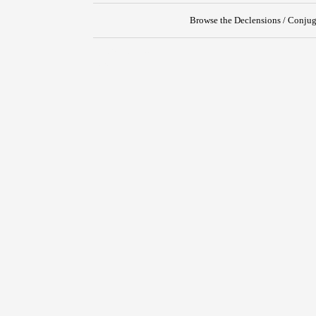
Browse the Declensions / Conjug
{{ID:PRAESEPIO100}}
---CACHE---