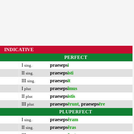
INDICATIVE
PERFECT
I
praeseps
i
sing.
II
praeseps
isti
sing.
III
praeseps
it
sing.
I
praeseps
ĭmus
plur.
II
praeseps
istis
plur.
III
praeseps
ērunt
,
praeseps
ēre
plur.
PLUPERFECT
I
praeseps
ĕram
sing.
II
praeseps
ĕras
sing.