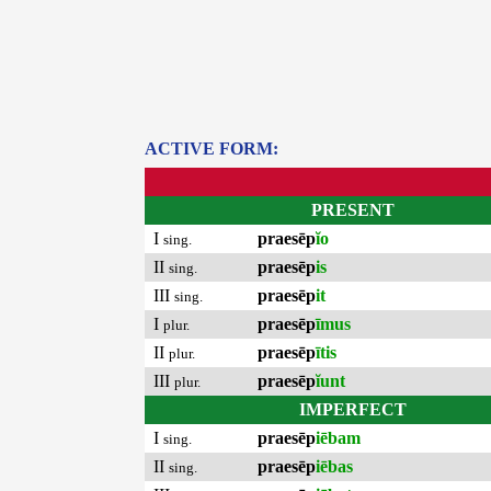
ACTIVE FORM:
PRESENT
I
praesēp
ĭo
sing.
II
praesēp
is
sing.
III
praesēp
it
sing.
I
praesēp
īmus
plur.
II
praesēp
ītis
plur.
III
praesēp
ĭunt
plur.
IMPERFECT
I
praesēp
iēbam
sing.
II
praesēp
iēbas
sing.