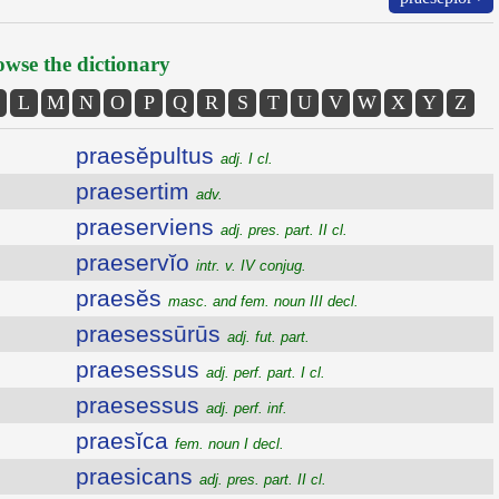
wse the dictionary
L
M
N
O
P
Q
R
S
T
U
V
W
X
Y
Z
praesĕpultus
adj. I cl.
praesertim
adv.
praeserviens
adj. pres. part. II cl.
praeservĭo
intr. v. IV conjug.
praesĕs
masc. and fem. noun III decl.
praesessūrūs
adj. fut. part.
praesessus
adj. perf. part. I cl.
praesessus
adj. perf. inf.
praesĭca
fem. noun I decl.
praesicans
adj. pres. part. II cl.