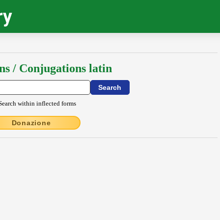
ry
ns / Conjugations latin
Search within inflected forms
Donazione