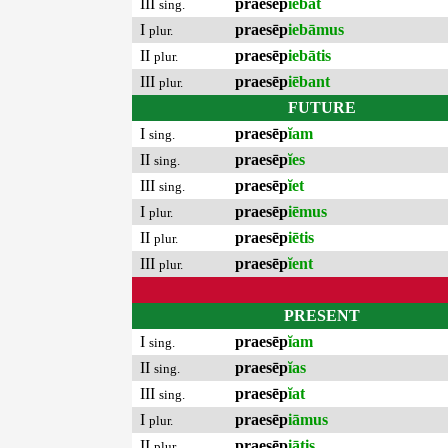
III
praesēp
iēbat
sing.
I
praesēp
iebāmus
plur.
II
praesēp
iebātis
plur.
III
praesēp
iēbant
plur.
FUTURE
I
praesēp
ĭam
sing.
II
praesēp
ĭes
sing.
III
praesēp
ĭet
sing.
I
praesēp
iēmus
plur.
II
praesēp
iētis
plur.
III
praesēp
ĭent
plur.
PRESENT
I
praesēp
ĭam
sing.
II
praesēp
ĭas
sing.
III
praesēp
ĭat
sing.
I
praesēp
iāmus
plur.
II
praesēp
iātis
plur.