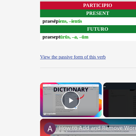
PARTICIPIO
PRESENT
praesēp
iens, –ientis
FUTURO
praesept
ūrūs, –a, –ūm
View the passive form of this verb
×
Play Video
How to Add and Remove Words