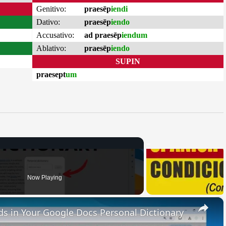
Genitivo:
praesēp
iendi
Dativo:
praesēp
iendo
Accusativo:
ad praesēp
iendum
Ablativo:
praesēp
iendo
SUPIN
praesept
um
Now Playing
×
 in Your Google Docs Personal Dictionary