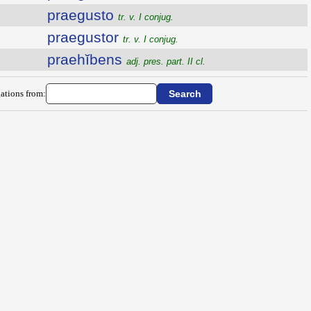
praegusto
tr. v. I conjug.
praegustor
tr. v. I conjug.
praehĭbens
adj. pres. part. II cl.
ations from: