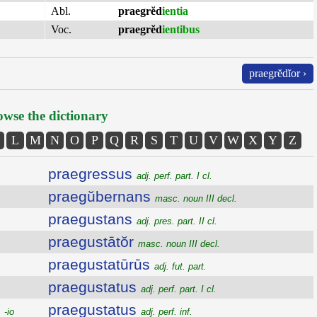
Abl.
praegrĕd
ientia
Voc.
praegrĕd
ientibus
praegrĕdĭor ›
wse the dictionary
L
M
N
O
P
Q
R
S
T
U
V
W
X
Y
Z
praegressus
adj. perf. part. I cl.
praegŭbernans
masc. noun III decl.
praegustans
adj. pres. part. II cl.
praegustātŏr
masc. noun III decl.
praegustatūrūs
adj. fut. part.
praegustatus
adj. perf. part. I cl.
praegustatus
 -io
adj. perf. inf.