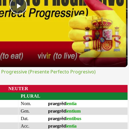
Play
Video
rogressive (Presente Perfecto Progresivo)
NEUTER
PLURAL
Nom.
praegrĕd
ientia
Gen.
praegrĕd
ientium
Dat.
praegrĕd
ientibus
Acc.
praegrĕd
ientia