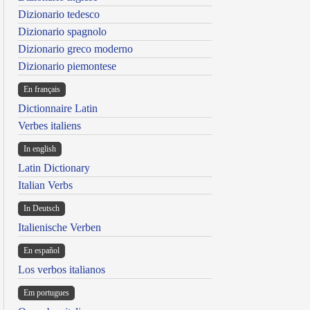
Dizionario tedesco
Dizionario spagnolo
Dizionario greco moderno
Dizionario piemontese
En français
Dictionnaire Latin
Verbes italiens
In english
Latin Dictionary
Italian Verbs
In Deutsch
Italienische Verben
En español
Los verbos italianos
Em portugues