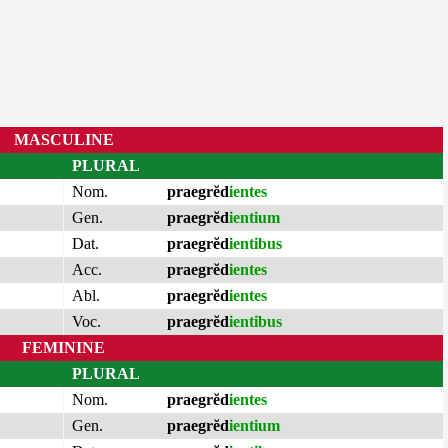
MASCULINE
PLURAL
Nom.
praegrĕd
ientes
Gen.
praegrĕd
ientium
Dat.
praegrĕd
ientibus
Acc.
praegrĕd
ientes
Abl.
praegrĕd
ientes
Voc.
praegrĕd
ientibus
FEMININE
PLURAL
Nom.
praegrĕd
ientes
Gen.
praegrĕd
ientium