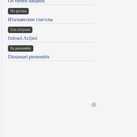
Os verbos italianos
По русски
Итальянские глаголы
Στα ελληνικά
Ιταλικό Λεξικό
Ën piemontèis
Dissionari piemontèis