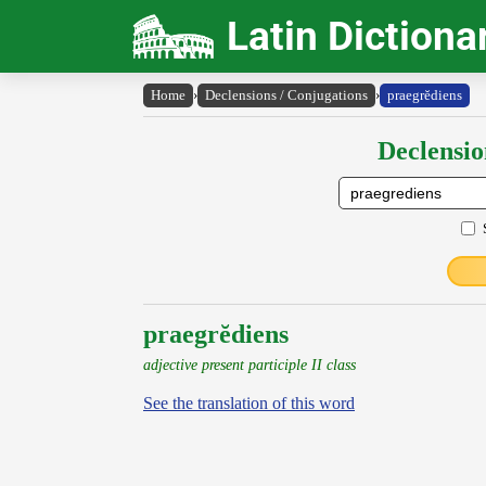
Latin Dictiona
Home
›
Declensions / Conjugations
›
praegrĕdiens
Declensio
praegrĕdiens
adjective present participle II class
See the translation of this word