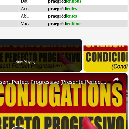
Dat.
praegrĕd
ientibus
Acc.
praegrĕd
ientes
Abl.
praegrĕd
ientes
Voc.
praegrĕd
ientibus
Now Playing
×
SPANISH CONJUGATIONS: Present Perfect Progressive (Presente Perfecto Progresivo)