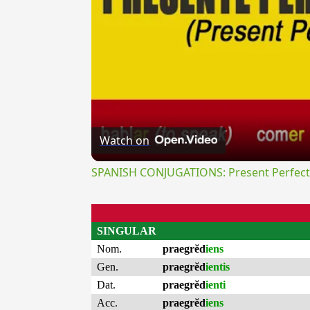
Watch on
SPANISH CONJUGATIONS: Present Perfect P
SINGULAR
Nom.
praegrĕd
iens
Gen.
praegrĕd
ientis
Dat.
praegrĕd
ienti
Acc.
praegrĕd
iens