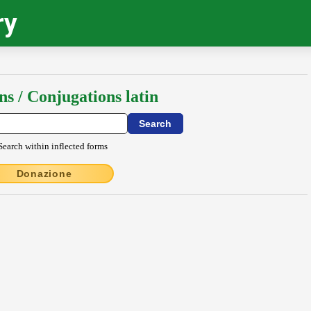
ry
ns / Conjugations latin
Search within inflected forms
Donazione