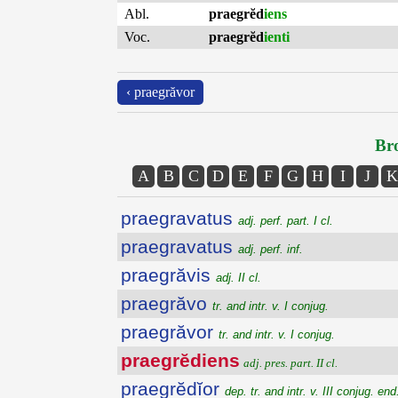
Abl.
praegrĕd
iens
Voc.
praegrĕd
ienti
‹ praegrăvor
Bro
A
B
C
D
E
F
G
H
I
J
K
praegravatus
adj. perf. part. I cl.
praegravatus
adj. perf. inf.
praegrăvis
adj. II cl.
praegrăvo
tr. and intr. v. I conjug.
praegrăvor
tr. and intr. v. I conjug.
praegrĕdiens
adj. pres. part. II cl.
praegrĕdĭor
dep. tr. and intr. v. III conjug. end.