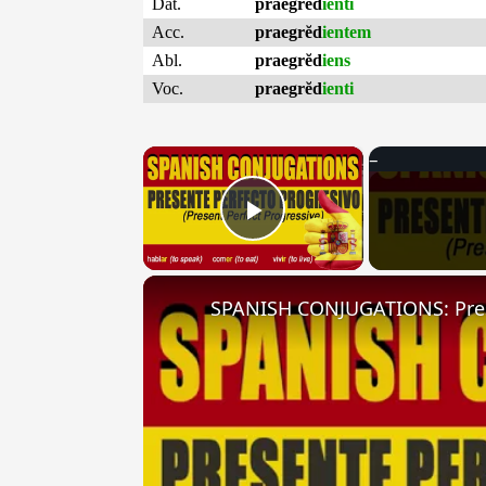
Dat.
praegrĕd
ienti
Acc.
praegrĕd
ientem
Abl.
praegrĕd
iens
Voc.
praegrĕd
ienti
×
Play Video