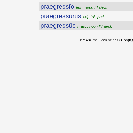
praegressĭo
fem. noun III decl.
praegressūrūs
adj. fut. part.
praegressŭs
masc. noun IV decl.
Browse the Declensions / Conjug
{{ID:PRAEGREDIENS100}}
---CACHE---