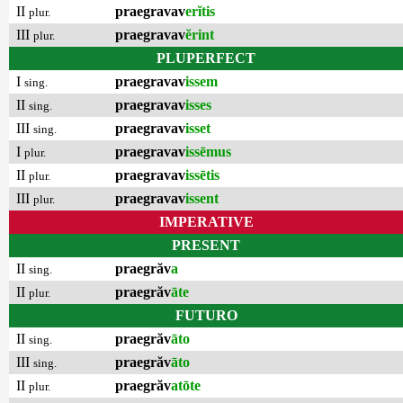
II
praegravav
erĭtis
plur.
III
praegravav
ĕrint
plur.
PLUPERFECT
I
praegravav
issem
sing.
II
praegravav
isses
sing.
III
praegravav
isset
sing.
I
praegravav
issēmus
plur.
II
praegravav
issētis
plur.
III
praegravav
issent
plur.
IMPERATIVE
PRESENT
II
praegrăv
a
sing.
II
praegrăv
āte
plur.
FUTURO
II
praegrăv
āto
sing.
III
praegrăv
āto
sing.
II
praegrăv
atōte
plur.