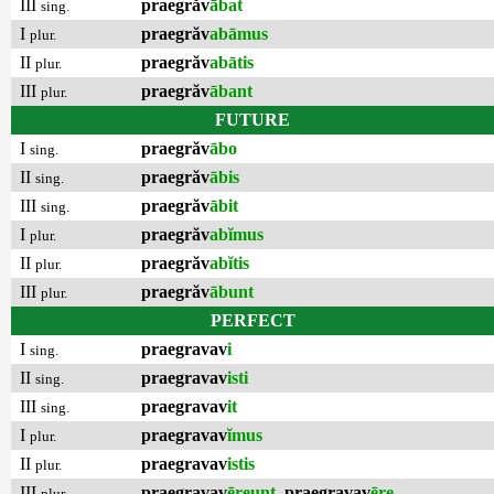
III
praegrăv
ābat
sing.
I
praegrăv
abāmus
plur.
II
praegrăv
abātis
plur.
III
praegrăv
ābant
plur.
FUTURE
I
praegrăv
ābo
sing.
II
praegrăv
ābis
sing.
III
praegrăv
ābit
sing.
I
praegrăv
abĭmus
plur.
II
praegrăv
abĭtis
plur.
III
praegrăv
ābunt
plur.
PERFECT
I
praegravav
i
sing.
II
praegravav
isti
sing.
III
praegravav
it
sing.
I
praegravav
ĭmus
plur.
II
praegravav
istis
plur.
III
praegravav
ēreunt
,
praegravav
ēre
plur.