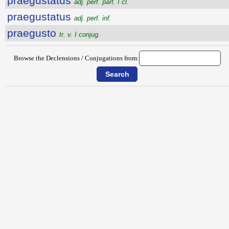
praegustatus
adj. perf. part. I cl.
praegustatus
adj. perf. inf.
praegusto
tr. v. I conjug.
Browse the Declensions / Conjugations from: