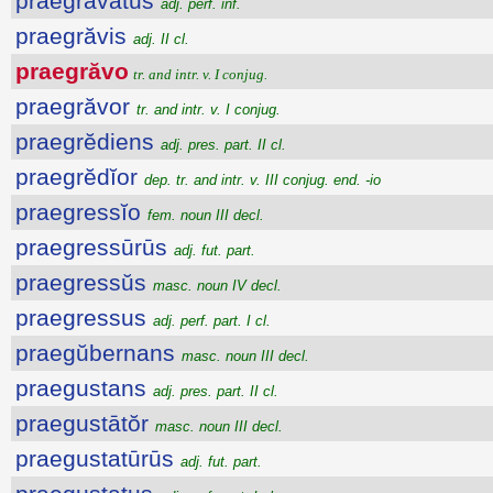
praegravatus
adj. perf. inf.
praegrăvis
adj. II cl.
praegrăvo
tr. and intr. v. I conjug.
praegrăvor
tr. and intr. v. I conjug.
praegrĕdiens
adj. pres. part. II cl.
praegrĕdĭor
dep. tr. and intr. v. III conjug. end. -io
praegressĭo
fem. noun III decl.
praegressūrūs
adj. fut. part.
praegressŭs
masc. noun IV decl.
praegressus
adj. perf. part. I cl.
praegŭbernans
masc. noun III decl.
praegustans
adj. pres. part. II cl.
praegustātŏr
masc. noun III decl.
praegustatūrūs
adj. fut. part.