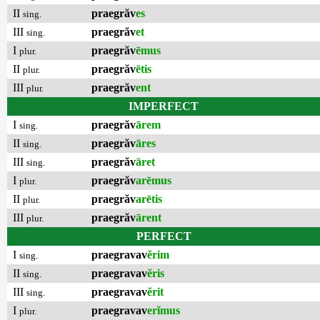
II
praegrăv
es
sing.
III
praegrăv
et
sing.
I
praegrăv
ēmus
plur.
II
praegrăv
ētis
plur.
III
praegrăv
ent
plur.
IMPERFECT
I
praegrăv
ārem
sing.
II
praegrăv
āres
sing.
III
praegrăv
āret
sing.
I
praegrăv
arēmus
plur.
II
praegrăv
arētis
plur.
III
praegrăv
ārent
plur.
PERFECT
I
praegravav
ĕrim
sing.
II
praegravav
ĕris
sing.
III
praegravav
ĕrit
sing.
I
praegravav
erĭmus
plur.