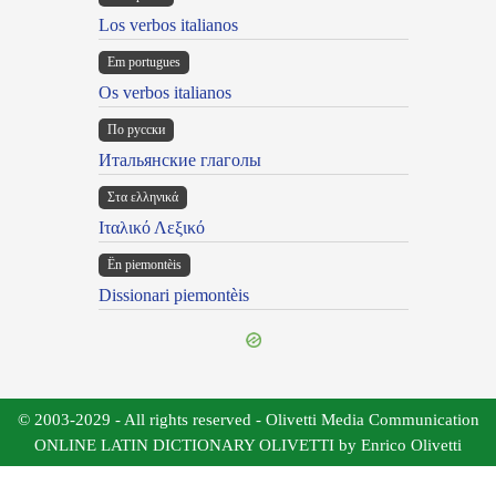
Los verbos italianos
Em portugues
Os verbos italianos
По русски
Итальянские глаголы
Στα ελληνικά
Ιταλικό Λεξικό
Ën piemontèis
Dissionari piemontèis
© 2003-2029 - All rights reserved - Olivetti Media Communication
ONLINE LATIN DICTIONARY OLIVETTI by Enrico Olivetti