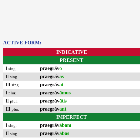
ACTIVE FORM:
INDICATIVE
PRESENT
I
praegrăv
o
sing.
II
praegrăv
as
sing.
III
praegrăv
at
sing.
I
praegrăv
āmus
plur.
II
praegrăv
ātis
plur.
III
praegrăv
ant
plur.
IMPERFECT
I
praegrăv
ābam
sing.
II
praegrăv
ābas
sing.