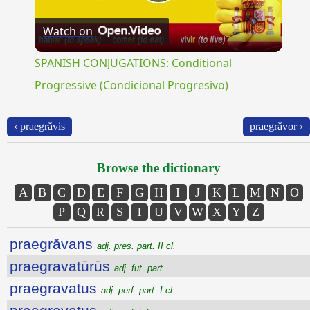
Play
Watch on
Video
SPANISH CONJUGATIONS: Conditional
Progressive (Condicional Progresivo)
‹ praegrăvis
praegrăvor ›
Browse the dictionary
A
B
C
D
E
F
G
H
I
J
K
L
M
N
O
P
Q
R
S
T
U
V
W
X
Y
Z
praegrăvans
adj. pres. part. II cl.
praegravatūrūs
adj. fut. part.
praegravatus
adj. perf. part. I cl.