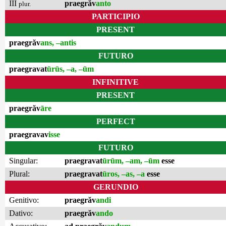
III
praegrăv
anto
plur.
PARTICIPIO
PRESENT
praegrăv
ans, –antis
FUTURO
praegravat
ūrūs, –a, –ūm
INFINITIVE
PRESENT
praegrăv
āre
PERFECT
praegravav
isse
FUTURO
Singular:
praegravat
ūrūm, –am, –ūm
esse
Plural:
praegravat
ūros, –as, –a
esse
GERUNDIO
Genitivo:
praegrăv
andi
Dativo:
praegrăv
ando