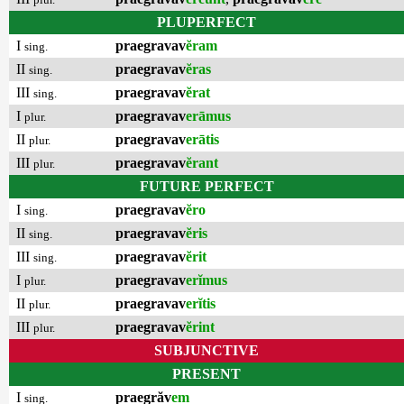
PLUPERFECT
I
praegravav
ĕram
sing.
II
praegravav
ĕras
sing.
III
praegravav
ĕrat
sing.
I
praegravav
erāmus
plur.
II
praegravav
erātis
plur.
III
praegravav
ĕrant
plur.
FUTURE PERFECT
I
praegravav
ĕro
sing.
II
praegravav
ĕris
sing.
III
praegravav
ĕrit
sing.
I
praegravav
erĭmus
plur.
II
praegravav
erĭtis
plur.
III
praegravav
ĕrint
plur.
SUBJUNCTIVE
PRESENT
I
praegrăv
em
sing.