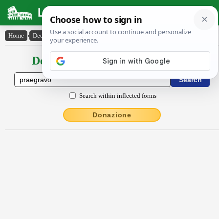
Latin Dictionary
Home
›
Declensions / Conjugations
›
praegrăvo
Declensions / Conjugations latin
Search within inflected forms
Donazione