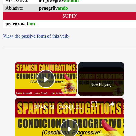
Accusativo:
ad praegrăv
andum
Ablativo:
praegrăv
ando
SUPIN
praegravat
um
View the passive form of this verb
×
Now Playing
Play Video
×
SPANISH CONJUGATIONS: Conditional Progressive (Condicional Progresivo)