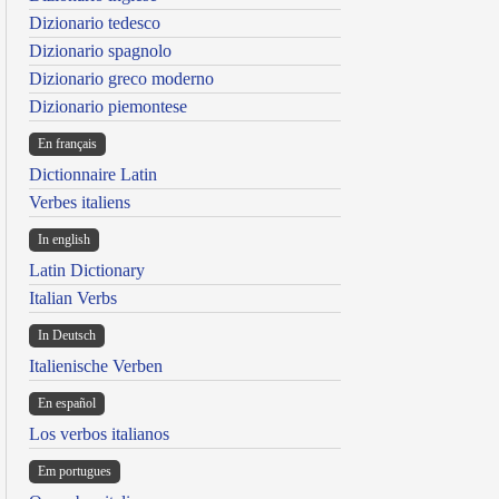
Dizionario tedesco
Dizionario spagnolo
Dizionario greco moderno
Dizionario piemontese
En français
Dictionnaire Latin
Verbes italiens
In english
Latin Dictionary
Italian Verbs
In Deutsch
Italienische Verben
En español
Los verbos italianos
Em portugues