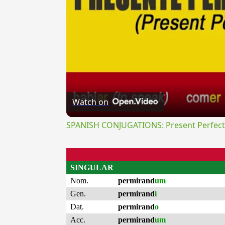
Watch on
SPANISH CONJUGATIONS: Present Perfect P
SINGULAR
Nom.
permirand
um
Gen.
permirand
i
Dat.
permirand
o
Acc.
permirand
um