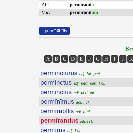
Abl.
permirand
o
Voc.
permirand
um
‹ permīrābĭlis
Bro
A
B
C
D
E
F
G
H
I
J
K
perminctūrūs
adj. fut. part.
perminctus
adj. perf. part. I cl.
perminctus
adj. perf. inf.
permĭnĭmus
adj. I cl.
permīrābĭlis
adj. II cl.
permīrandus
adj. I cl.
permīrus
adj. I cl.