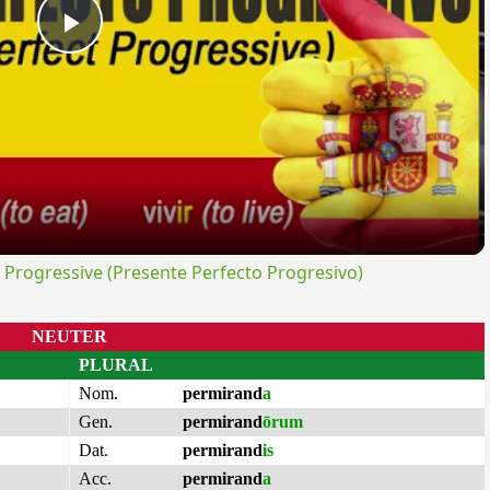
Play
Video
rogressive (Presente Perfecto Progresivo)
NEUTER
PLURAL
Nom.
permirand
a
Gen.
permirand
ōrum
Dat.
permirand
is
Acc.
permirand
a