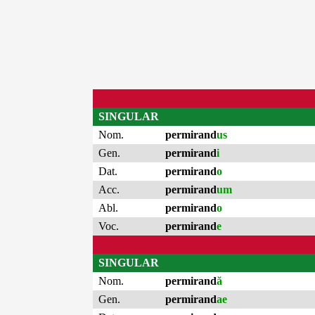
SINGULAR
Nom.
permirand
us
Gen.
permirand
i
Dat.
permirand
o
Acc.
permirand
um
Abl.
permirand
o
Voc.
permirand
e
SINGULAR
Nom.
permirand
ă
Gen.
permirand
ae