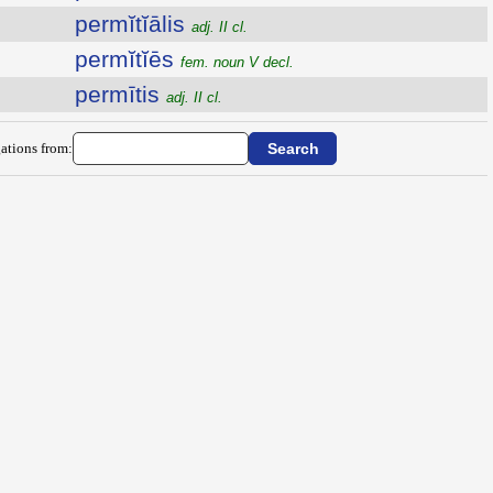
permĭtĭālis
adj. II cl.
permĭtĭēs
fem. noun V decl.
permītis
adj. II cl.
ations from: