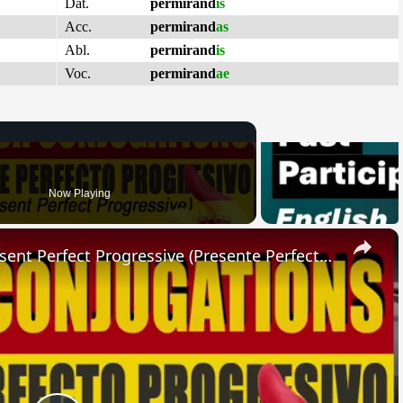
Dat.
permirand
is
Acc.
permirand
as
Abl.
permirand
is
Voc.
permirand
ae
Now Playing
×
SPANISH CONJUGATIONS: Present Perfect Progressive (Presente Perfecto Progresivo)