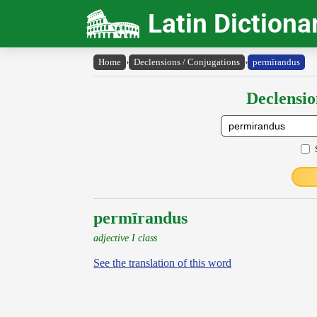
Latin Dictiona
Home
›
Declensions / Conjugations
›
permīrandus
Declensio
permīrandus
adjective I class
See the translation of this word