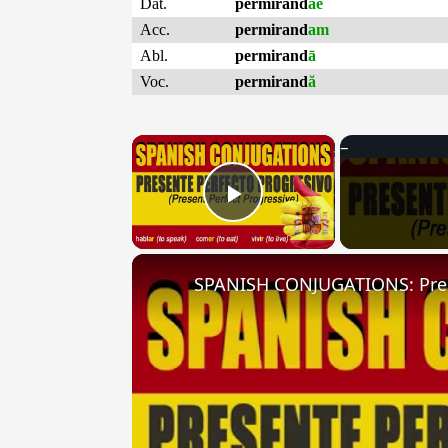
Dat.
permirand
ae
Acc.
permirand
am
Abl.
permirand
ā
Voc.
permirand
ă
×
Play Video