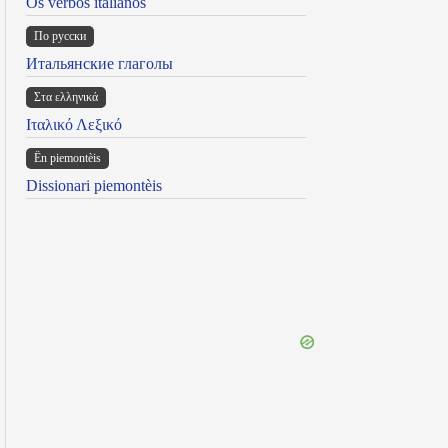
Os verbos italianos
По русски
Итальянские глаголы
Στα ελληνικά
Ιταλικό Λεξικό
Ën piemontèis
Dissionari piemontèis