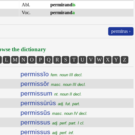
Abl.
permirand
is
Voc.
permirand
a
permīrus ›
wse the dictionary
L
M
N
O
P
Q
R
S
T
U
V
W
X
Y
Z
permissĭo
fem. noun III decl.
permissŏr
masc. noun III decl.
permissum
nt. noun II decl.
permissūrūs
adj. fut. part.
permissŭs
masc. noun IV decl.
permissus
adj. perf. part. I cl.
permissus
adj. perf. inf.