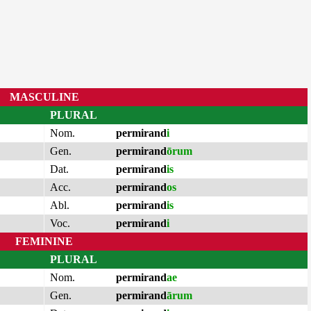
MASCULINE
PLURAL
Nom.
permirand
i
Gen.
permirand
ōrum
Dat.
permirand
is
Acc.
permirand
os
Abl.
permirand
is
Voc.
permirand
i
FEMININE
PLURAL
Nom.
permirand
ae
Gen.
permirand
ārum