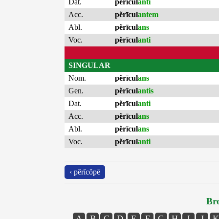
Dat.
pĕrīcul
anti
Acc.
pĕrīcul
antem
Abl.
pĕrīcul
ans
Voc.
pĕrīcul
anti
SINGULAR
Nom.
pĕrīcul
ans
Gen.
pĕrīcul
antis
Dat.
pĕrīcul
anti
Acc.
pĕrīcul
ans
Abl.
pĕrīcul
ans
Voc.
pĕrīcul
anti
‹ pĕrĭcŏpē
Bro
A
B
C
D
E
F
G
H
I
J
K