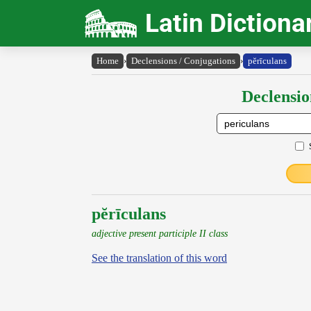
Latin Dictiona
Home
›
Declensions / Conjugations
›
pĕrīculans
Declensio
pĕrīculans
adjective present participle II class
See the translation of this word