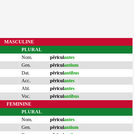
MASCULINE
PLURAL
Nom.
pĕrīcul
antes
Gen.
pĕrīcul
antium
Dat.
pĕrīcul
antibus
Acc.
pĕrīcul
antes
Abl.
pĕrīcul
antes
Voc.
pĕrīcul
antibus
FEMININE
PLURAL
Nom.
pĕrīcul
antes
Gen.
pĕrīcul
antium