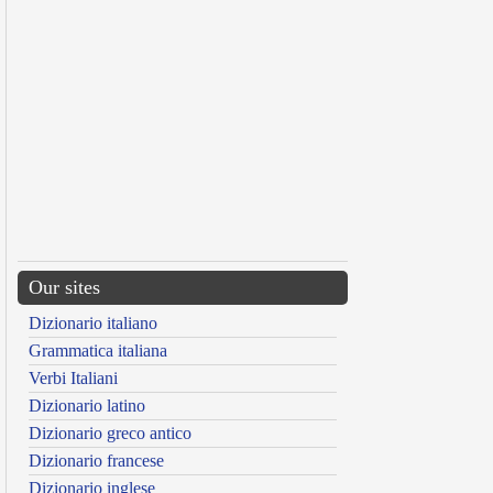
Our sites
Dizionario italiano
Grammatica italiana
Verbi Italiani
Dizionario latino
Dizionario greco antico
Dizionario francese
Dizionario inglese