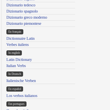
Dizionario tedesco
Dizionario spagnolo
Dizionario greco moderno
Dizionario piemontese
En français
Dictionnaire Latin
Verbes italiens
In english
Latin Dictionary
Italian Verbs
In Deutsch
Italienische Verben
En español
Los verbos italianos
Em portugues