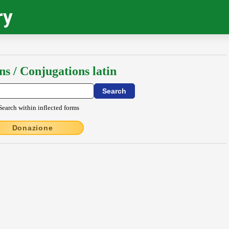
ry
ns / Conjugations latin
Search within inflected forms
Donazione