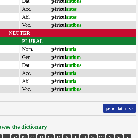
Dat.
pĕrīcul
antibus
Acc.
pĕrīcul
antes
Abl.
pĕrīcul
antes
Voc.
pĕrīcul
antibus
NEUTER
PLURAL
Nom.
pĕrīcul
antia
Gen.
pĕrīcul
antium
Dat.
pĕrīcul
antibus
Acc.
pĕrīcul
antia
Abl.
pĕrīcul
antia
Voc.
pĕrīcul
antibus
periculatūrūs ›
wse the dictionary
L
M
N
O
P
Q
R
S
T
U
V
W
X
Y
Z