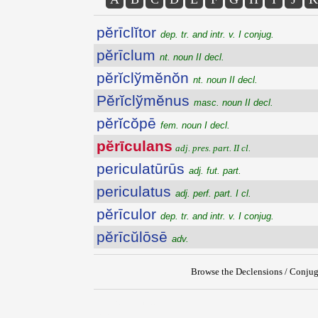
pĕrīclĭtor
dep. tr. and intr. v. I conjug.
pĕrīclum
nt. noun II decl.
pĕrĭclўmĕnŏn
nt. noun II decl.
Pĕrĭclўmĕnus
masc. noun II decl.
pĕrĭcŏpē
fem. noun I decl.
pĕrīculans
adj. pres. part. II cl.
periculatūrūs
adj. fut. part.
periculatus
adj. perf. part. I cl.
pĕrīculor
dep. tr. and intr. v. I conjug.
pĕrīcŭlōsē
adv.
Browse the Declensions / Conjug
{{ID:PERICULANS100}}
---CACHE---