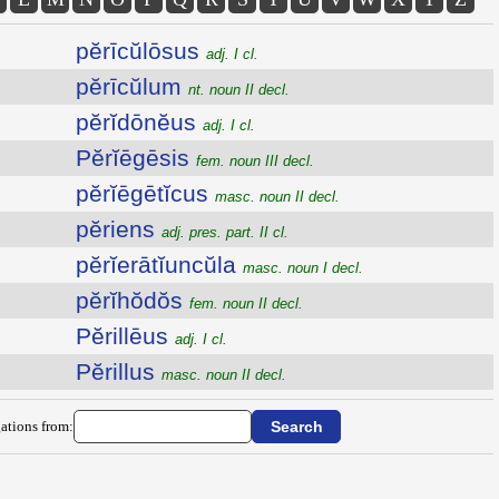
pĕrīcŭlōsus
adj. I cl.
pĕrīcŭlum
nt. noun II decl.
pĕrĭdōnĕus
adj. I cl.
Pĕrĭēgēsis
fem. noun III decl.
pĕrĭēgētĭcus
masc. noun II decl.
pĕriens
adj. pres. part. II cl.
pĕrĭerātĭuncŭla
masc. noun I decl.
pĕrĭhŏdŏs
fem. noun II decl.
Pĕrillēus
adj. I cl.
Pĕrillus
masc. noun II decl.
ations from: