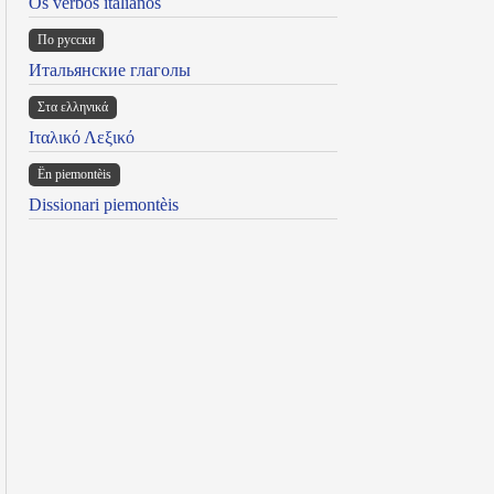
Os verbos italianos
По русски
Итальянские глаголы
Στα ελληνικά
Ιταλικό Λεξικό
Ën piemontèis
Dissionari piemontèis