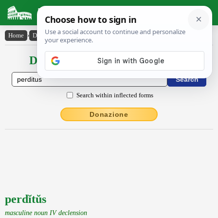
Latin Dictionary
Home
›
Declensions / Conjugations
›
perdĭtŭs
Declensions / Conjugations latin
Search within inflected forms
Donazione
perdĭtŭs
masculine noun IV declension