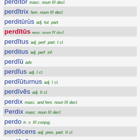
perdĭtŏr
masc. noun III decl.
perdĭtrix
fem. noun III decl.
perditūrūs
adj. fut. part.
perdĭtŭs
masc. noun IV decl.
perdĭtus
adj. perf. part. I cl.
perditus
adj. perf. inf.
perdĭū
adv.
perdĭus
adj. I cl.
perdĭūturnus
adj. I cl.
perdīvĕs
adj. II cl.
perdix
masc. and fem. noun III decl.
Perdix
masc. noun III decl.
perdo
tr. v. III conjug.
perdŏcens
adj. pres. part. II cl.