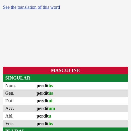
See the translation of this word
MASCULINE
SINGULAR
Nom.
perdit
ŭs
Gen.
perdit
ūs
Dat.
perdit
ui
Acc.
perdit
um
Abl.
perdit
u
Voc.
perdit
ŭs