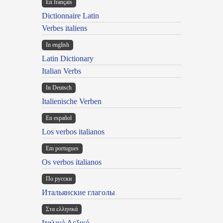
En français
Dictionnaire Latin
Verbes italiens
In english
Latin Dictionary
Italian Verbs
In Deutsch
Italienische Verben
En español
Los verbos italianos
Em portugues
Os verbos italianos
По русски
Итальянские глаголы
Στα ελληνικά
Ιταλικό Λεξικό