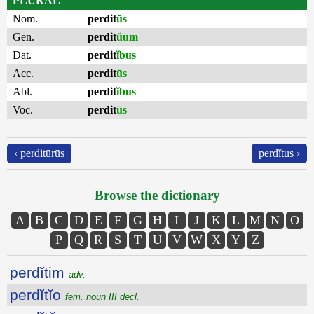
PLURAL
Nom.
perdit
ūs
Gen.
perdit
ŭum
Dat.
perdit
ĭbus
Acc.
perdit
ūs
Abl.
perdit
ĭbus
Voc.
perdit
ūs
‹ perditūrūs
perdĭtus ›
Browse the dictionary
A
B
C
D
E
F
G
H
I
J
K
L
M
N
O
P
Q
R
S
T
U
V
W
X
Y
Z
perdĭtim
adv.
perdĭtĭo
fem. noun III decl.