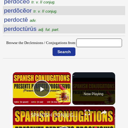
perdŏcĕo
tr. v. II conjug.
perdŏcĕor
tr. v. II conjug.
perdoctē
adv.
perdoctūrūs
adj. fut. part.
Browse the Declensions / Conjugations from:
×
Now Playing
Play Video
×
SPANISH CONJUGATIONS: Present Perfect Progressive (Presente Perfecto Progresivo)