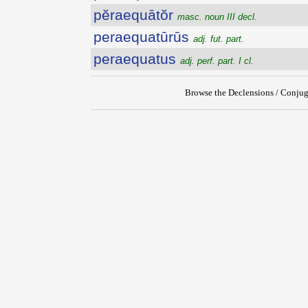
pĕraequātŏr
masc. noun III decl.
peraequatūrūs
adj. fut. part.
peraequatus
adj. perf. part. I cl.
Browse the Declensions / Conjug
{{ID:PERAEQUANS100}}
---CACHE---