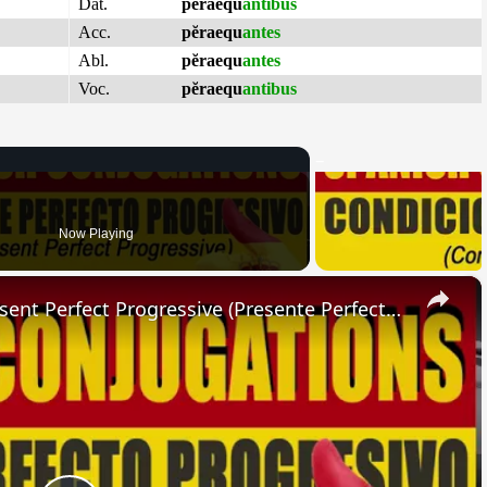
Dat.
pĕraequ
antibus
Acc.
pĕraequ
antes
Abl.
pĕraequ
antes
Voc.
pĕraequ
antibus
Now Playing
×
SPANISH CONJUGATIONS: Present Perfect Progressive (Presente Perfecto Progresivo)