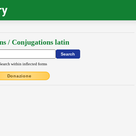
ry
ns / Conjugations latin
Search within inflected forms
Donazione