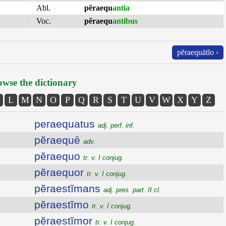
Abl.
pĕraequ
antia
Voc.
pĕraequ
antibus
pĕraequātĭo ›
wse the dictionary
L
M
N
O
P
Q
R
S
T
U
V
W
X
Y
Z
peraequatus
adj. perf. inf.
pĕraequē
adv.
pĕraequo
tr. v. I conjug.
pĕraequor
tr. v. I conjug.
pĕraestĭmans
adj. pres. part. II cl.
pĕraestĭmo
tr. v. I conjug.
pĕraestĭmor
tr. v. I conjug.