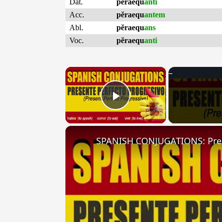
Dat.
pĕraequ
anti
Acc.
pĕraequ
antem
Abl.
pĕraequ
ans
Voc.
pĕraequ
anti
×
Play Video