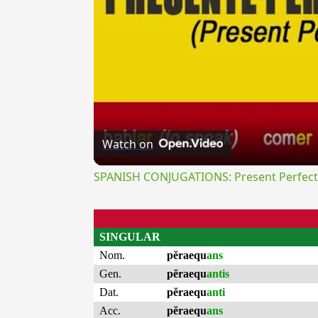
Watch on
SPANISH CONJUGATIONS: Present Perfect P
SINGULAR
Nom.
pĕraequ
ans
Gen.
pĕraequ
antis
Dat.
pĕraequ
anti
Acc.
pĕraequ
ans