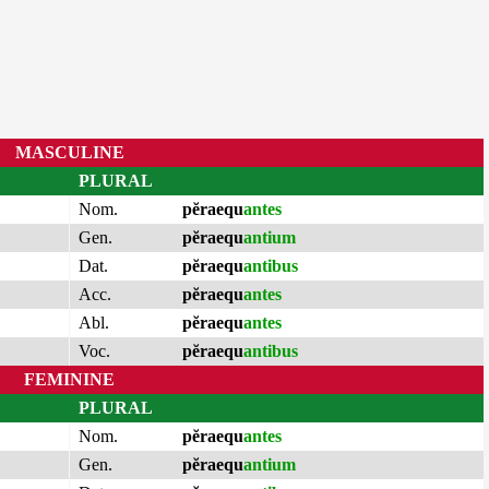
MASCULINE
PLURAL
Nom.
pĕraequ
antes
Gen.
pĕraequ
antium
Dat.
pĕraequ
antibus
Acc.
pĕraequ
antes
Abl.
pĕraequ
antes
Voc.
pĕraequ
antibus
FEMININE
PLURAL
Nom.
pĕraequ
antes
Gen.
pĕraequ
antium