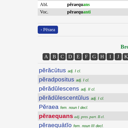
Abl.
pĕraequ
ans
Voc.
pĕraequ
anti
‹ Pĕraea
Bro
A
B
C
D
E
F
G
H
I
J
K
pĕrăcūtus
adj. I cl.
pĕradpositus
adj. I cl.
pĕrădŭlescens
adj. II cl.
pĕrădŭlescentŭlus
adj. I cl.
Pĕraea
fem. noun I decl.
pĕraequans
adj. pres. part. II cl.
pĕraequātĭo
fem. noun III decl.