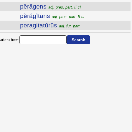
pĕrăgens
adj. pres. part. II cl.
pĕrăgĭtans
adj. pres. part. II cl.
peragitatūrūs
adj. fut. part.
ations from: