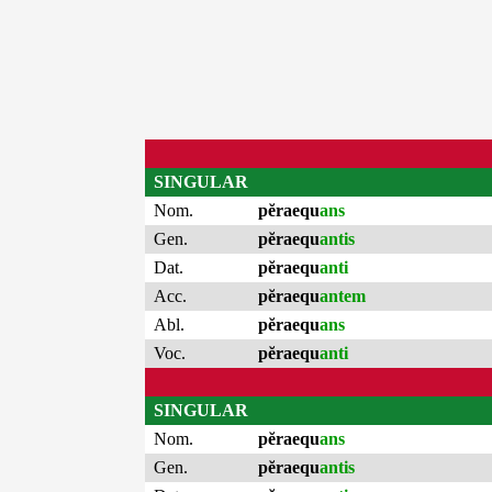
SINGULAR
Nom.
pĕraequ
ans
Gen.
pĕraequ
antis
Dat.
pĕraequ
anti
Acc.
pĕraequ
antem
Abl.
pĕraequ
ans
Voc.
pĕraequ
anti
SINGULAR
Nom.
pĕraequ
ans
Gen.
pĕraequ
antis