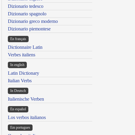
Dizionario tedesco
Dizionario spagnolo
Dizionario greco moderno
Dizionario piemontese
En français
Dictionnaire Latin
Verbes italiens
In english
Latin Dictionary
Italian Verbs
In Deutsch
Italienische Verben
En español
Los verbos italianos
Em portugues