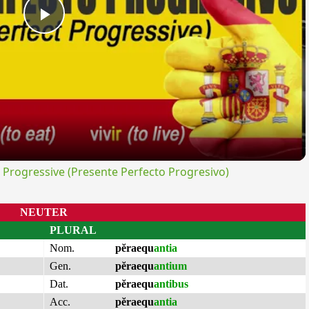
Play
Video
rogressive (Presente Perfecto Progresivo)
NEUTER
PLURAL
Nom.
pĕraequ
antia
Gen.
pĕraequ
antium
Dat.
pĕraequ
antibus
Acc.
pĕraequ
antia