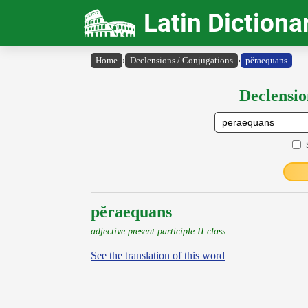
Latin Dictiona
Home
›
Declensions / Conjugations
›
pĕraequans
Declensio
pĕraequans
adjective present participle II class
See the translation of this word