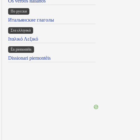
Os verbos italianos
По русски
Итальянские глаголы
Στα ελληνικά
Ιταλικό Λεξικό
Ën piemontèis
Dissionari piemontèis