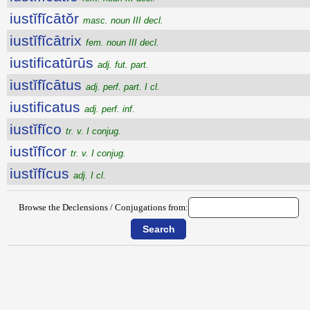
iustĭfĭcātŏr
masc. noun III decl.
iustĭfĭcātrix
fem. noun III decl.
iustificatūrūs
adj. fut. part.
iustĭfĭcātus
adj. perf. part. I cl.
iustificatus
adj. perf. inf.
iustĭfĭco
tr. v. I conjug.
iustĭfĭcor
tr. v. I conjug.
iustĭfĭcus
adj. I cl.
Browse the Declensions / Conjugations from: