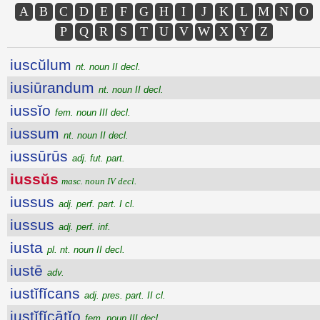
A
B
C
D
E
F
G
H
I
J
K
L
M
N
O
P
Q
R
S
T
U
V
W
X
Y
Z
iuscŭlum
nt. noun II decl.
iusiūrandum
nt. noun II decl.
iussĭo
fem. noun III decl.
iussum
nt. noun II decl.
iussūrūs
adj. fut. part.
iussŭs
masc. noun IV decl.
iussus
adj. perf. part. I cl.
iussus
adj. perf. inf.
iusta
pl. nt. noun II decl.
iustē
adv.
iustĭfĭcans
adj. pres. part. II cl.
iustĭfĭcātĭo
fem. noun III decl.