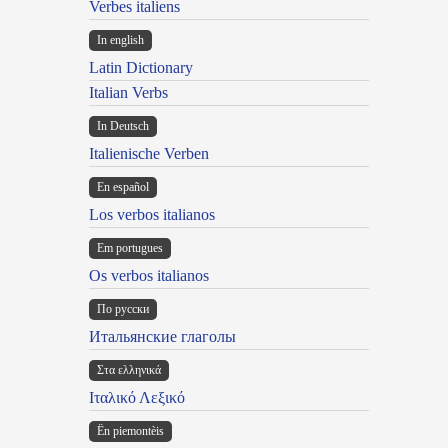
Verbes italiens
In english
Latin Dictionary
Italian Verbs
In Deutsch
Italienische Verben
En español
Los verbos italianos
Em portugues
Os verbos italianos
По русски
Итальянские глаголы
Στα ελληνικά
Ιταλικό Λεξικό
Ën piemontèis