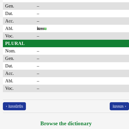
Gen.
–
Dat.
–
Acc.
–
Abl.
iuss
u
Voc.
–
PLURAL
Nom.
–
Gen.
–
Dat.
–
Acc.
–
Abl.
–
Voc.
–
‹ iussūrūs
iussus ›
Browse the dictionary