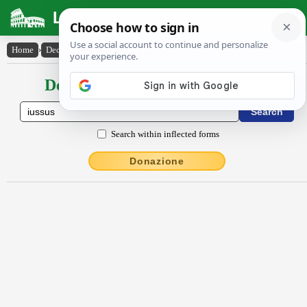
Latin Dictionary
Home
›
Declensions / Conjugations
›
iussŭs
Declensions / Conjugations latin
Search within inflected forms
Donazione