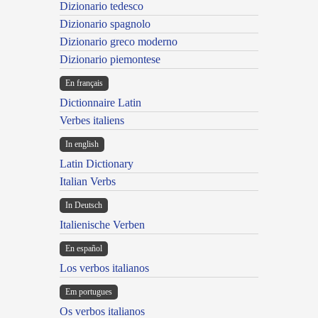
Dizionario tedesco
Dizionario spagnolo
Dizionario greco moderno
Dizionario piemontese
En français
Dictionnaire Latin
Verbes italiens
In english
Latin Dictionary
Italian Verbs
In Deutsch
Italienische Verben
En español
Los verbos italianos
Em portugues
Os verbos italianos