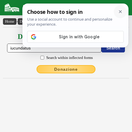
Latin Dictionary
Home
›
Declensions / Conjugations
›
iucundatus
Declensions / Conjugations latin
Search within inflected forms
Donazione