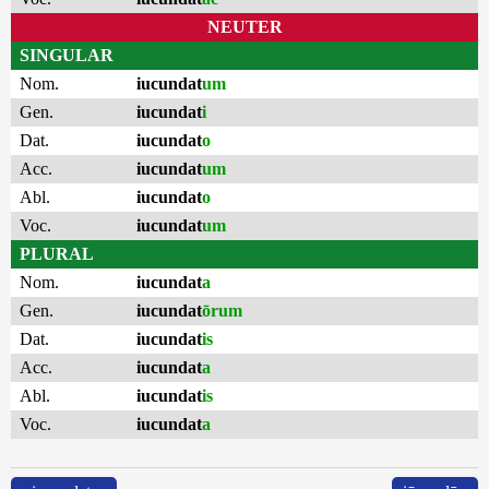
NEUTER
SINGULAR
Nom.
iucundat
um
Gen.
iucundat
i
Dat.
iucundat
o
Acc.
iucundat
um
Abl.
iucundat
o
Voc.
iucundat
um
PLURAL
Nom.
iucundat
a
Gen.
iucundat
ōrum
Dat.
iucundat
is
Acc.
iucundat
a
Abl.
iucundat
is
Voc.
iucundat
a