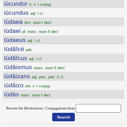
iūcundor
tr. v. I conjug.
iūcundus
adj. I cl.
Iūdaea
fem. noun I decl.
Iūdaei
pl. masc. noun II decl.
Iūdaeus
adj. I cl.
Iūdăĭcē
adv.
Iūdăĭcus
adj. I cl.
Iūdăismus
masc. noun II decl.
iūdăizans
adj. pres. part. II cl.
iūdăizo
intr. v. I conjug.
Iūdās
masc. noun I decl.
Browse the Declensions / Conjugations from: