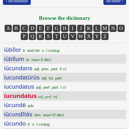
‹ iucundatus
iūcundē ›
Browse the dictionary
A
B
C
D
E
F
G
H
I
J
K
L
M
N
O
P
Q
R
S
T
U
V
W
X
Y
Z
iūbĭlor
tr. and intr. v. I conjug.
iūbĭlum
nt. noun II decl.
iūcundans
adj. pres. part. II cl.
iucundatūrūs
adj. fut. part.
iucundatus
adj. perf. part. I cl.
iucundatus
adj. perf. inf.
iūcundē
adv.
iūcundĭtās
fem. noun III decl.
iūcundo
tr. v. I conjug.