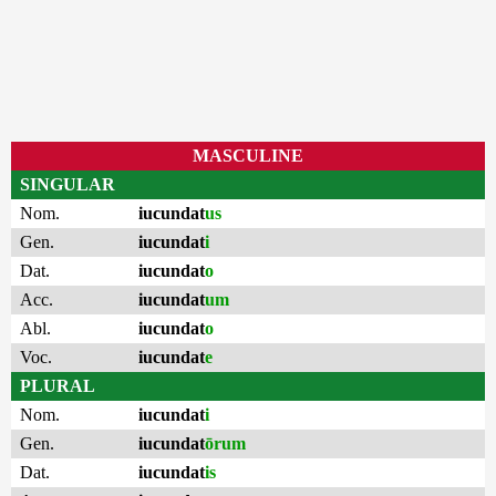
MASCULINE
SINGULAR
Nom.
iucundat
us
Gen.
iucundat
i
Dat.
iucundat
o
Acc.
iucundat
um
Abl.
iucundat
o
Voc.
iucundat
e
PLURAL
Nom.
iucundat
i
Gen.
iucundat
ōrum
Dat.
iucundat
is