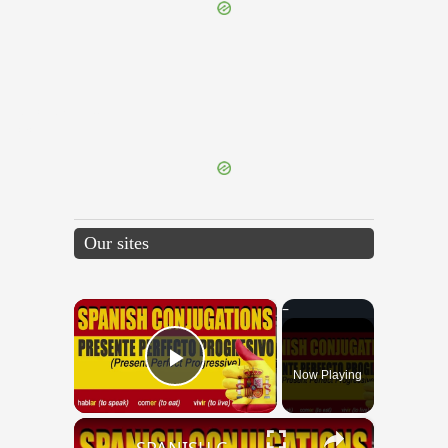
{{ID:IUCUNDATUS200}}
---CACHE---
Our sites
×
Now Playing
Play Video
×