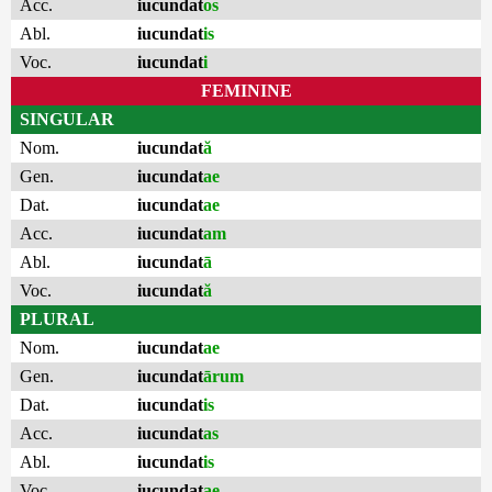
Acc.
iucundat
os
Abl.
iucundat
is
Voc.
iucundat
i
FEMININE
SINGULAR
Nom.
iucundat
ă
Gen.
iucundat
ae
Dat.
iucundat
ae
Acc.
iucundat
am
Abl.
iucundat
ā
Voc.
iucundat
ă
PLURAL
Nom.
iucundat
ae
Gen.
iucundat
ārum
Dat.
iucundat
is
Acc.
iucundat
as
Abl.
iucundat
is
Voc.
iucundat
ae