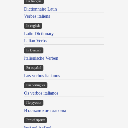
En français
Dictionnaire Latin
Verbes italiens
In english
Latin Dictionary
Italian Verbs
In Deutsch
Italienische Verben
En español
Los verbos italianos
Em portugues
Os verbos italianos
По русски
Итальянские глаголы
Στα ελληνικά
Ιταλικό Λεξικό