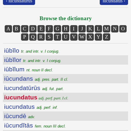
‹ iucundatūrūs
iucundatus ›
Browse the dictionary
A
B
C
D
E
F
G
H
I
J
K
L
M
N
O
P
Q
R
S
T
U
V
W
X
Y
Z
iūbĭlo
tr. and intr. v. I conjug.
iūbĭlor
tr. and intr. v. I conjug.
iūbĭlum
nt. noun II decl.
iūcundans
adj. pres. part. II cl.
iucundatūrūs
adj. fut. part.
iucundatus
adj. perf. part. I cl.
iucundatus
adj. perf. inf.
iūcundē
adv.
iūcundĭtās
fem. noun III decl.