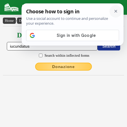
Latin Dictionary
Home
›
Declensions / Conjugations
›
iucundatus
Declensions / Conjugations latin
Search within inflected forms
Donazione