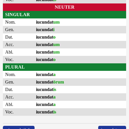
NEUTER
SINGULAR
Nom.
iucundat
um
Gen.
iucundat
i
Dat.
iucundat
o
Acc.
iucundat
um
Abl.
iucundat
um
Voc.
iucundat
o
PLURAL
Nom.
iucundat
a
Gen.
iucundat
ōrum
Dat.
iucundat
is
Acc.
iucundat
a
Abl.
iucundat
a
Voc.
iucundat
is