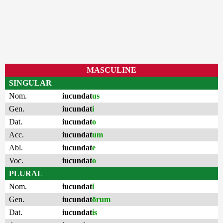
MASCULINE
SINGULAR
Nom.
iucundat
us
Gen.
iucundat
i
Dat.
iucundat
o
Acc.
iucundat
um
Abl.
iucundat
e
Voc.
iucundat
o
PLURAL
Nom.
iucundat
i
Gen.
iucundat
ōrum
Dat.
iucundat
is