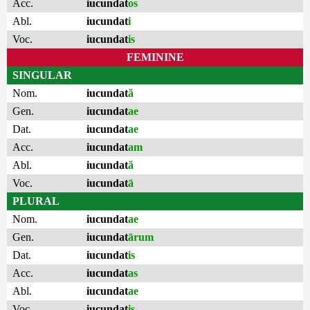
Acc.
iucundat
os
Abl.
iucundat
i
Voc.
iucundat
is
FEMININE
SINGULAR
Nom.
iucundat
ă
Gen.
iucundat
ae
Dat.
iucundat
ae
Acc.
iucundat
am
Abl.
iucundat
ă
Voc.
iucundat
ā
PLURAL
Nom.
iucundat
ae
Gen.
iucundat
ārum
Dat.
iucundat
is
Acc.
iucundat
as
Abl.
iucundat
ae
Voc.
iucundat
is