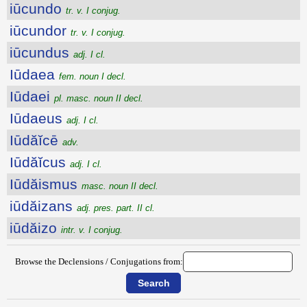
iūcundo
tr. v. I conjug.
iūcundor
tr. v. I conjug.
iūcundus
adj. I cl.
Iūdaea
fem. noun I decl.
Iūdaei
pl. masc. noun II decl.
Iūdaeus
adj. I cl.
Iūdăĭcē
adv.
Iūdăĭcus
adj. I cl.
Iūdăismus
masc. noun II decl.
iūdăizans
adj. pres. part. II cl.
iūdăizo
intr. v. I conjug.
Browse the Declensions / Conjugations from: