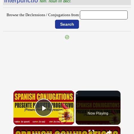
interpunctĭo
fem. noun III decl.
Browse the Declensions / Conjugations from:
{{ID:INTERPRETAMENTUM100}}
---CACHE---
×
Now Playing
Play Video
×