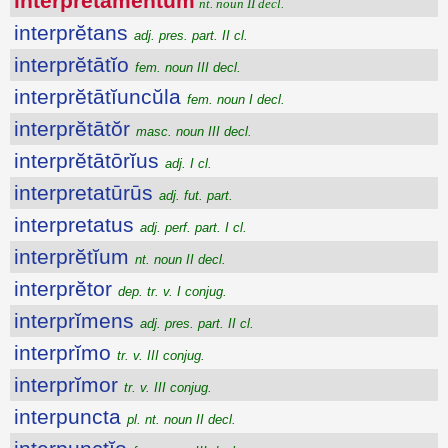
interprĕtāmentum
nt. noun II decl.
interprĕtans
adj. pres. part. II cl.
interprĕtātĭo
fem. noun III decl.
interprĕtātĭuncŭla
fem. noun I decl.
interprĕtātŏr
masc. noun III decl.
interprĕtātōrĭus
adj. I cl.
interpretatūrūs
adj. fut. part.
interpretatus
adj. perf. part. I cl.
interprĕtĭum
nt. noun II decl.
interprĕtor
dep. tr. v. I conjug.
interprĭmens
adj. pres. part. II cl.
interprĭmo
tr. v. III conjug.
interprĭmor
tr. v. III conjug.
interpuncta
pl. nt. noun II decl.