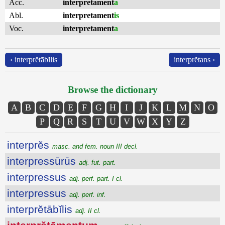
Acc.
interpretament
a
Abl.
interpretament
is
Voc.
interpretament
a
‹ interprĕtābĭlis
interprĕtans ›
Browse the dictionary
A
B
C
D
E
F
G
H
I
J
K
L
M
N
O
P
Q
R
S
T
U
V
W
X
Y
Z
interprĕs
masc. and fem. noun III decl.
interpressūrūs
adj. fut. part.
interpressus
adj. perf. part. I cl.
interpressus
adj. perf. inf.
interprĕtābĭlis
adj. II cl.