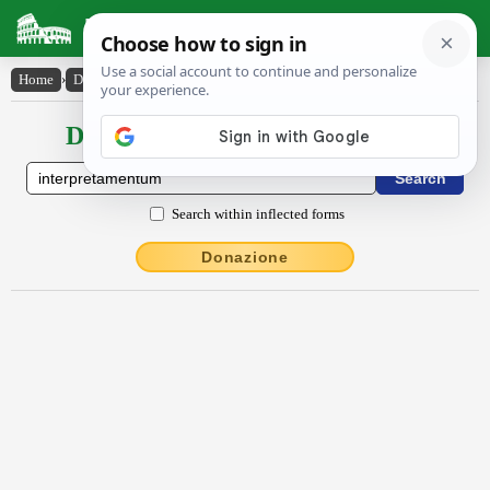
Latin Dictionary
Home
›
Declensions / Conjugations
›
interprĕtāmentum
Declensions / Conjugations latin
Search within inflected forms
Donazione