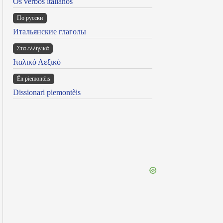
Os verbos italianos
По русски
Итальянские глаголы
Στα ελληνικά
Ιταλικό Λεξικό
Ën piemontèis
Dissionari piemontèis