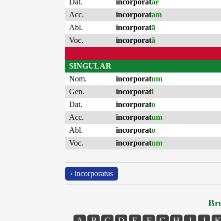
Dat.
incorporat
ae
Acc.
incorporat
am
Abl.
incorporat
ā
Voc.
incorporat
ă
SINGULAR
Nom.
incorporat
um
Gen.
incorporat
i
Dat.
incorporat
o
Acc.
incorporat
um
Abl.
incorporat
o
Voc.
incorporat
um
‹ incorporatus
Bro
A
B
C
D
E
F
G
H
I
J
K