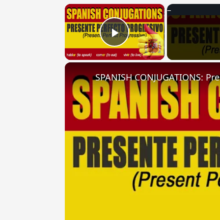
×
Play Video