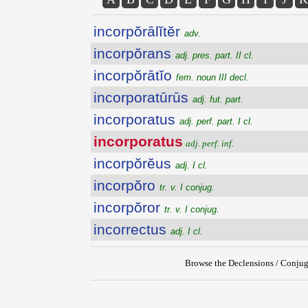
incorpŏrālĭtĕr
adv.
incorpŏrans
adj. pres. part. II cl.
incorpŏrātĭo
fem. noun III decl.
incorporatūrūs
adj. fut. part.
incorporatus
adj. perf. part. I cl.
incorporatus
adj. perf. inf.
incorpŏrĕus
adj. I cl.
incorpŏro
tr. v. I conjug.
incorpŏror
tr. v. I conjug.
incorrectus
adj. I cl.
Browse the Declensions / Conjug