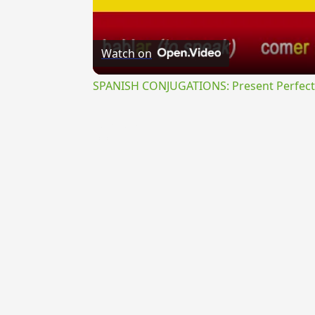
Watch on
SPANISH CONJUGATIONS: Present Perfect P
{{ID:INCORPORATUS200}}
---CACHE---