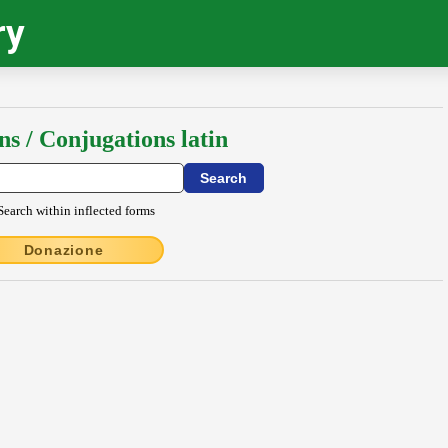
ry
ns / Conjugations latin
Search within inflected forms
Donazione