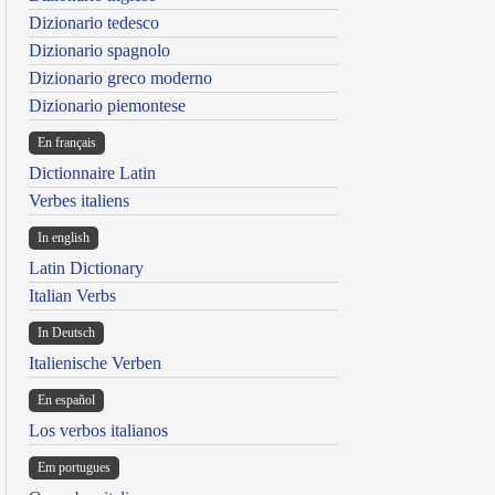
Dizionario tedesco
Dizionario spagnolo
Dizionario greco moderno
Dizionario piemontese
En français
Dictionnaire Latin
Verbes italiens
In english
Latin Dictionary
Italian Verbs
In Deutsch
Italienische Verben
En español
Los verbos italianos
Em portugues