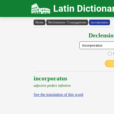
Latin Dictiona
Home
›
Declensions / Conjugations
›
incorporatus
Declensio
incorporatus
adjective perfect infinitive
See the translation of this word