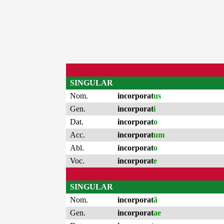
SINGULAR
Nom.
incorporat
us
Gen.
incorporat
i
Dat.
incorporat
o
Acc.
incorporat
um
Abl.
incorporat
o
Voc.
incorporat
e
SINGULAR
Nom.
incorporat
ă
Gen.
incorporat
ae