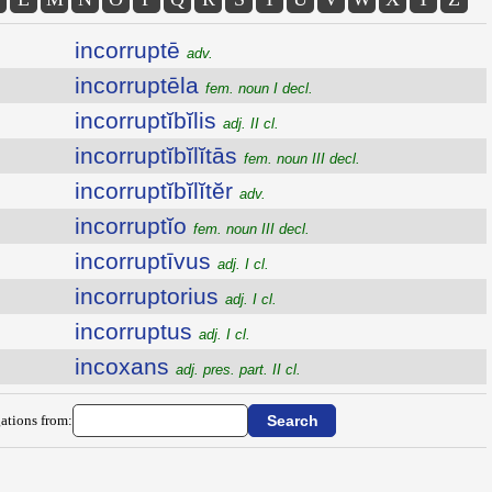
incorruptē
adv.
incorruptēla
fem. noun I decl.
incorruptĭbĭlis
adj. II cl.
incorruptĭbĭlĭtās
fem. noun III decl.
incorruptĭbĭlĭtĕr
adv.
incorruptĭo
fem. noun III decl.
incorruptīvus
adj. I cl.
incorruptorius
adj. I cl.
incorruptus
adj. I cl.
incoxans
adj. pres. part. II cl.
ations from: