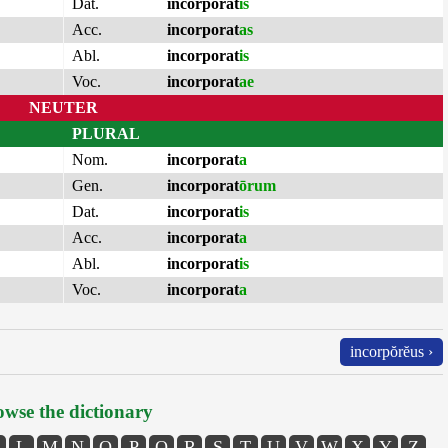
Dat.
incorporat
is
Acc.
incorporat
as
Abl.
incorporat
is
Voc.
incorporat
ae
NEUTER
PLURAL
Nom.
incorporat
a
Gen.
incorporat
ōrum
Dat.
incorporat
is
Acc.
incorporat
a
Abl.
incorporat
is
Voc.
incorporat
a
incorpŏrĕus ›
wse the dictionary
L
M
N
O
P
Q
R
S
T
U
V
W
X
Y
Z