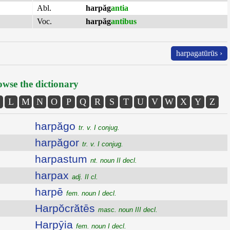
Abl.
harpăg
antia
Voc.
harpăg
antibus
harpagatūrūs ›
wse the dictionary
L
M
N
O
P
Q
R
S
T
U
V
W
X
Y
Z
harpăgo
tr. v. I conjug.
harpăgor
tr. v. I conjug.
harpastum
nt. noun II decl.
harpax
adj. II cl.
harpē
fem. noun I decl.
Harpŏcrătēs
masc. noun III decl.
Harpȳia
fem. noun I decl.