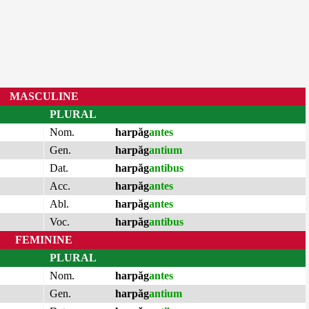
MASCULINE
PLURAL
Nom.
harpăg
antes
Gen.
harpăg
antium
Dat.
harpăg
antibus
Acc.
harpăg
antes
Abl.
harpăg
antes
Voc.
harpăg
antibus
FEMININE
PLURAL
Nom.
harpăg
antes
Gen.
harpăg
antium