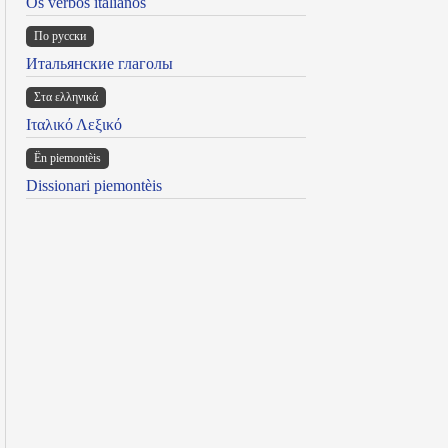
Os verbos italianos
По русски
Итальянские глаголы
Στα ελληνικά
Ιταλικό Λεξικό
Ën piemontèis
Dissionari piemontèis