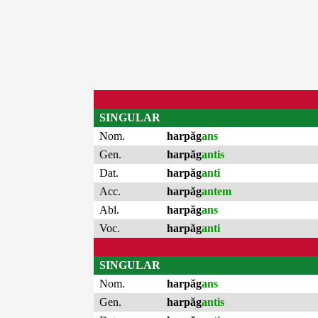
SINGULAR
Nom.
harpăg
ans
Gen.
harpăg
antis
Dat.
harpăg
anti
Acc.
harpăg
antem
Abl.
harpăg
ans
Voc.
harpăg
anti
SINGULAR
Nom.
harpăg
ans
Gen.
harpăg
antis