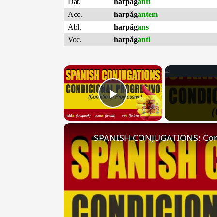
Dat.
harpăg
anti
Acc.
harpăg
antem
Abl.
harpăg
ans
Voc.
harpăg
anti
×
Play Video