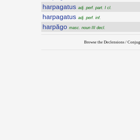
harpagatus
adj. perf. part. I cl.
harpagatus
adj. perf. inf.
harpăgo
masc. noun III decl.
Browse the Declensions / Conjug
{{ID:HARPAGANS100}}
---CACHE---