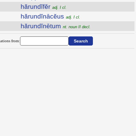
hărundĭfĕr
adj. I cl.
hărundĭnācĕus
adj. I cl.
hărundĭnētum
nt. noun II decl.
ations from: