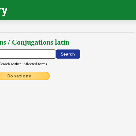
ry
ns / Conjugations latin
Search within inflected forms
Donazione