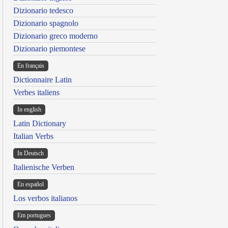
Dizionario tedesco
Dizionario spagnolo
Dizionario greco moderno
Dizionario piemontese
En français
Dictionnaire Latin
Verbes italiens
In english
Latin Dictionary
Italian Verbs
In Deutsch
Italienische Verben
En español
Los verbos italianos
Em portugues