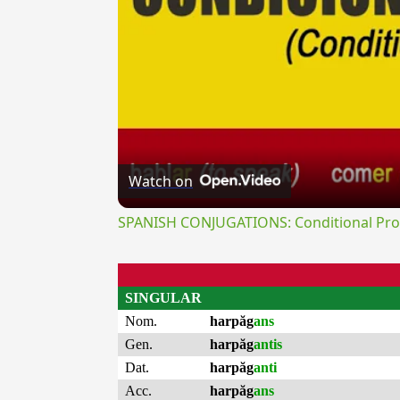
Watch on
SPANISH CONJUGATIONS: Conditional Prog
SINGULAR
Nom.
harpăg
ans
Gen.
harpăg
antis
Dat.
harpăg
anti
Acc.
harpăg
ans