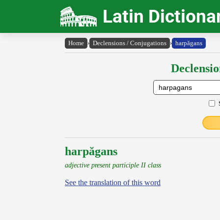
Latin Dictiona
Home
›
Declensions / Conjugations
›
harpăgans
Declensio
harpăgans
adjective present participle II class
See the translation of this word