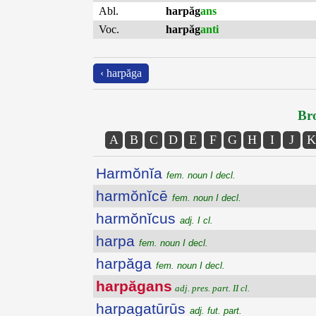
Abl.
harpăg
ans
Voc.
harpăg
anti
‹ harpăga
Bro
A
B
C
D
E
F
G
H
I
J
K
Harmŏnĭa
fem. noun I decl.
harmŏnĭcē
fem. noun I decl.
harmŏnĭcus
adj. I cl.
harpa
fem. noun I decl.
harpăga
fem. noun I decl.
harpăgans
adj. pres. part. II cl.
harpagatūrūs
adj. fut. part.