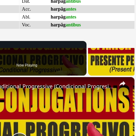
Dat.
harpăg
antibus
Acc.
harpăg
antes
Abl.
harpăg
antes
Voc.
harpăg
antibus
Now Playing
×
SPANISH CONJUGATIONS: Conditional Progressive (Condicional Progresivo)