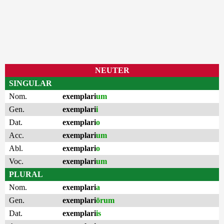
NEUTER
SINGULAR
Nom.
exemplari
um
Gen.
exemplari
i
Dat.
exemplari
o
Acc.
exemplari
um
Abl.
exemplari
o
Voc.
exemplari
um
PLURAL
Nom.
exemplari
a
Gen.
exemplari
ōrum
Dat.
exemplari
is