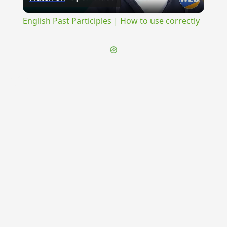
Video
English Past Participles | How to use correctly
{{ID:EXEMPLARIUM100}}
---CACHE---