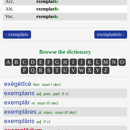
Acc.
exemplari
a
Abl.
exemplari
is
Voc.
exemplari
a
‹ exemplāris
exemplatūrūs ›
Browse the dictionary
A
B
C
D
E
F
G
H
I
J
K
L
M
N
O
P
Q
R
S
T
U
V
W
X
Y
Z
exēgētĭcē
fem. noun I decl.
exemplans
adj. pres. part. II cl.
exemplăr
nt. noun III decl.
exemplāres
pl. masc. noun III decl.
exemplāris
adj. II cl.