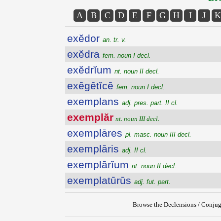
A
B
C
D
E
F
G
H
I
J
K
exĕdor
an. tr. v.
exĕdra
fem. noun I decl.
exĕdrĭum
nt. noun II decl.
exēgētĭcē
fem. noun I decl.
exemplans
adj. pres. part. II cl.
exemplăr
nt. noun III decl.
exemplāres
pl. masc. noun III decl.
exemplāris
adj. II cl.
exemplārĭum
nt. noun II decl.
exemplatūrūs
adj. fut. part.
Browse the Declensions / Conjug