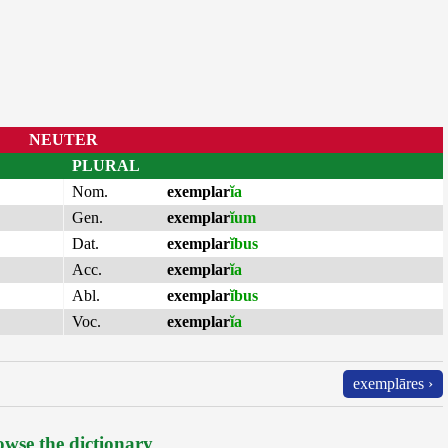
NEUTER
PLURAL
Nom.
exemplar
ĭa
Gen.
exemplar
ĭum
Dat.
exemplar
ĭbus
Acc.
exemplar
ĭa
Abl.
exemplar
ĭbus
Voc.
exemplar
ĭa
exemplāres ›
wse the dictionary