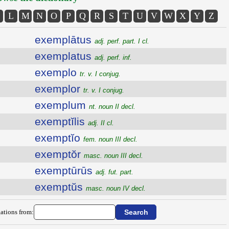
L
M
N
O
P
Q
R
S
T
U
V
W
X
Y
Z
exemplātus
adj. perf. part. I cl.
exemplatus
adj. perf. inf.
exemplo
tr. v. I conjug.
exemplor
tr. v. I conjug.
exemplum
nt. noun II decl.
exemptĭlis
adj. II cl.
exemptĭo
fem. noun III decl.
exemptŏr
masc. noun III decl.
exemptūrūs
adj. fut. part.
exemptŭs
masc. noun IV decl.
ations from: