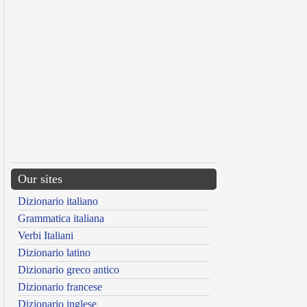
Our sites
Dizionario italiano
Grammatica italiana
Verbi Italiani
Dizionario latino
Dizionario greco antico
Dizionario francese
Dizionario inglese