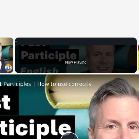
×
 Video
Now Playing
t Participles | How to use correctly