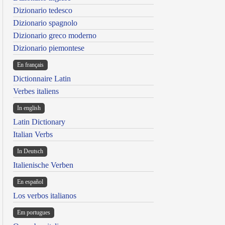
Dizionario tedesco
Dizionario spagnolo
Dizionario greco moderno
Dizionario piemontese
En français
Dictionnaire Latin
Verbes italiens
In english
Latin Dictionary
Italian Verbs
In Deutsch
Italienische Verben
En español
Los verbos italianos
Em portugues