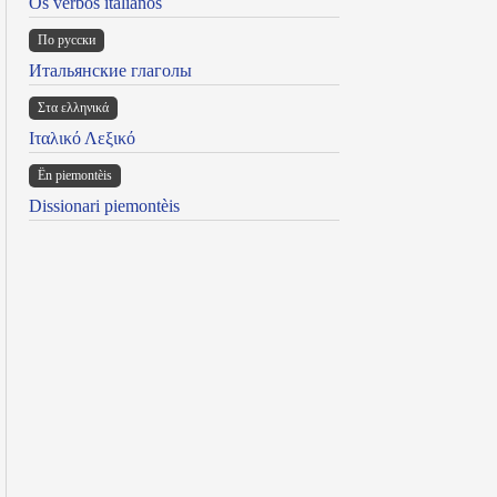
Os verbos italianos
По русски
Итальянские глаголы
Στα ελληνικά
Ιταλικό Λεξικό
Ën piemontèis
Dissionari piemontèis