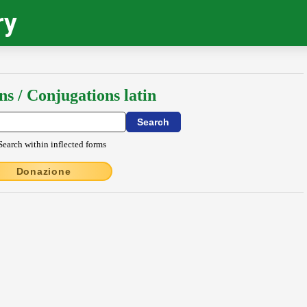
ry
ns / Conjugations latin
Search within inflected forms
Donazione