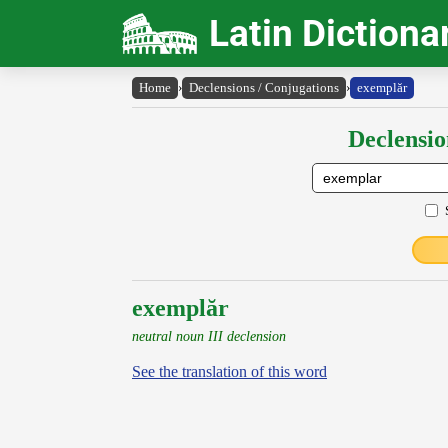
Latin Dictiona
Home
›
Declensions / Conjugations
›
exemplăr
Declensio
exemplăr
neutral noun III declension
See the translation of this word