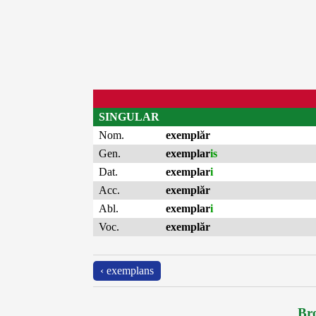
SINGULAR
Nom.
exemplăr
Gen.
exemplar
is
Dat.
exemplar
i
Acc.
exemplăr
Abl.
exemplar
i
Voc.
exemplăr
‹ exemplans
Bro