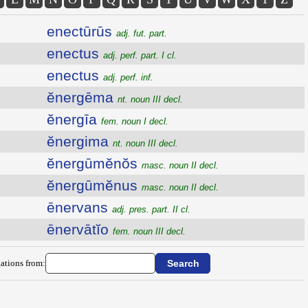
enectūrūs
adj. fut. part.
enectus
adj. perf. part. I cl.
enectus
adj. perf. inf.
ĕnergēma
nt. noun III decl.
ĕnergīa
fem. noun I decl.
ĕnergima
nt. noun III decl.
ĕnergūmĕnŏs
masc. noun II decl.
ĕnergūmĕnus
masc. noun II decl.
ēnervans
adj. pres. part. II cl.
ēnervātĭo
fem. noun III decl.
ations from: