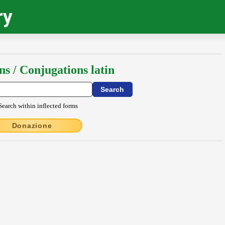
ry
ns / Conjugations latin
Search within inflected forms
Donazione