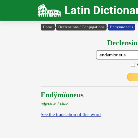
Latin Dictiona
Home
›
Declensions / Conjugations
›
Endy̆mĭōnēus
Declensio
Endўmĭōnēus
adjective I class
See the translation of this word