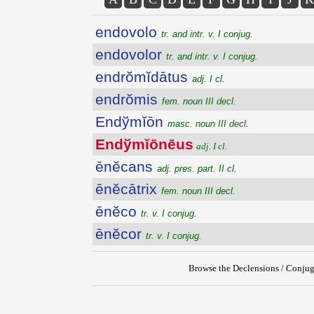
endovolo
tr. and intr. v. I conjug.
endovolor
tr. and intr. v. I conjug.
endrŏmĭdātus
adj. I cl.
endrŏmis
fem. noun III decl.
Endўmĭōn
masc. noun III decl.
Endўmĭōnēus
adj. I cl.
ēnĕcans
adj. pres. part. II cl.
ēnĕcātrix
fem. noun III decl.
ēnĕco
tr. v. I conjug.
ēnĕcor
tr. v. I conjug.
Browse the Declensions / Conjug
{{ID:ENDYMIONEUS100}}
---CACHE---