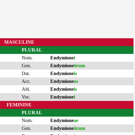
MASCULINE
PLURAL
Nom.
Endymione
i
Gen.
Endymione
ōrum
Dat.
Endymione
is
Acc.
Endymione
os
Abl.
Endymione
is
Voc.
Endymione
i
FEMININE
PLURAL
Nom.
Endymione
ae
Gen.
Endymione
ārum