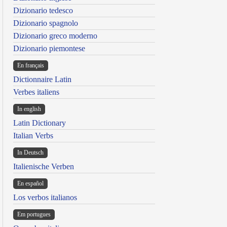
Dizionario tedesco
Dizionario spagnolo
Dizionario greco moderno
Dizionario piemontese
En français
Dictionnaire Latin
Verbes italiens
In english
Latin Dictionary
Italian Verbs
In Deutsch
Italienische Verben
En español
Los verbos italianos
Em portugues