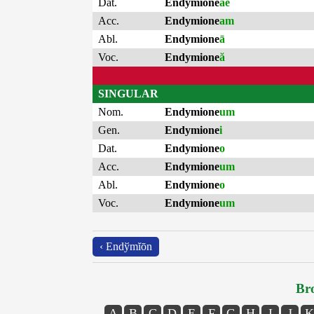
Dat.
Endymione
ae
Acc.
Endymione
am
Abl.
Endymione
ā
Voc.
Endymione
ă
SINGULAR
Nom.
Endymione
um
Gen.
Endymione
i
Dat.
Endymione
o
Acc.
Endymione
um
Abl.
Endymione
o
Voc.
Endymione
um
‹ Endўmĭōn
Bro
A
B
C
D
E
F
G
H
I
J
K