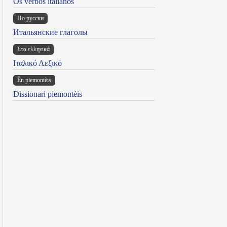
Os verbos italianos
По русски
Итальянские глаголы
Στα ελληνικά
Ιταλικό Λεξικό
Ën piemontèis
Dissionari piemontèis