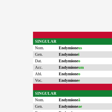
SINGULAR
Nom.
Endymione
us
Gen.
Endymione
i
Dat.
Endymione
o
Acc.
Endymione
um
Abl.
Endymione
o
Voc.
Endymione
e
SINGULAR
Nom.
Endymione
ă
Gen.
Endymione
ae