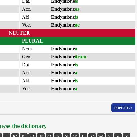
Dat.
Endymione
is
Acc.
Endymione
as
Abl.
Endymione
is
Voc.
Endymione
ae
NEUTER
PLURAL
Nom.
Endymione
a
Gen.
Endymione
ōrum
Dat.
Endymione
is
Acc.
Endymione
a
Abl.
Endymione
is
Voc.
Endymione
a
ēnĕcans ›
wse the dictionary
L
M
N
O
P
Q
R
S
T
U
V
W
X
Y
Z