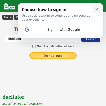
Latin Dictionary
Home
›
Declensions / Conjugations
›
duellator
Declensions / Conjugations latin
Search within inflected forms
Donazione
duellator
masculine noun III declension