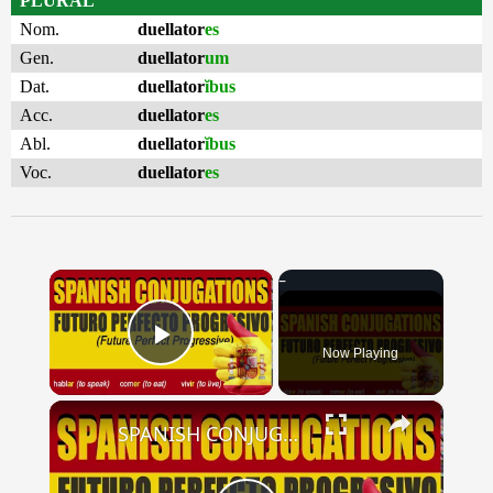
PLURAL
Nom.
duellator
es
Gen.
duellator
um
Dat.
duellator
ĭbus
Acc.
duellator
es
Abl.
duellator
ĭbus
Voc.
duellator
es
×
Now Playing
Play Video
×
SPANISH CONJUGATIONS: Future Perfect Progressive (Futuro Perfecto Progresivo)