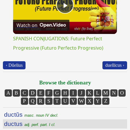
Play
Watch on
Video
SPANISH CONJUGATIONS: Future Perfect
Progressive (Futuro Perfecto Progresivo)
‹ Dŭelius
duellicus ›
Browse the dictionary
A
B
C
D
E
F
G
H
I
J
K
L
M
N
O
P
Q
R
S
T
U
V
W
X
Y
Z
ductŭs
masc. noun IV decl.
ductus
adj. perf. part. I cl.