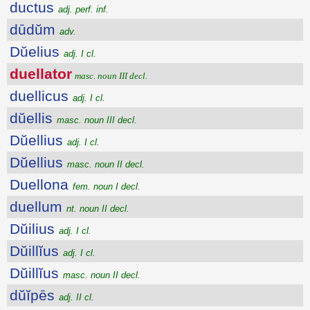
ductus
adj. perf. inf.
dūdŭm
adv.
Dŭelius
adj. I cl.
duellator
masc. noun III decl.
duellicus
adj. I cl.
dŭellis
masc. noun III decl.
Dŭellius
adj. I cl.
Dŭellius
masc. noun II decl.
Duellona
fem. noun I decl.
duellum
nt. noun II decl.
Dŭilius
adj. I cl.
Dŭillĭus
adj. I cl.
Dŭillĭus
masc. noun II decl.
dŭĭpēs
adj. II cl.