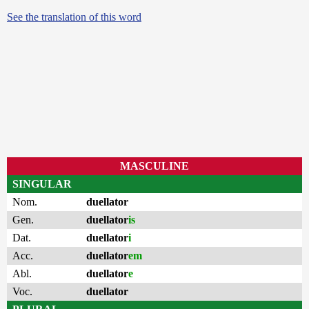
See the translation of this word
MASCULINE
SINGULAR
Nom.
duellator
Gen.
duellator
is
Dat.
duellator
i
Acc.
duellator
em
Abl.
duellator
e
Voc.
duellator