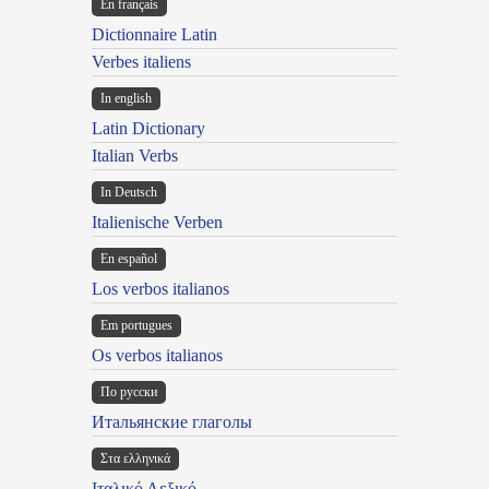
En français
Dictionnaire Latin
Verbes italiens
In english
Latin Dictionary
Italian Verbs
In Deutsch
Italienische Verben
En español
Los verbos italianos
Em portugues
Os verbos italianos
По русски
Итальянские глаголы
Στα ελληνικά
Ιταλικό Λεξικό