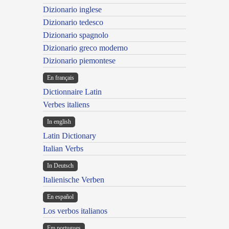
Dizionario inglese
Dizionario tedesco
Dizionario spagnolo
Dizionario greco moderno
Dizionario piemontese
En français
Dictionnaire Latin
Verbes italiens
In english
Latin Dictionary
Italian Verbs
In Deutsch
Italienische Verben
En español
Los verbos italianos
Em portugues