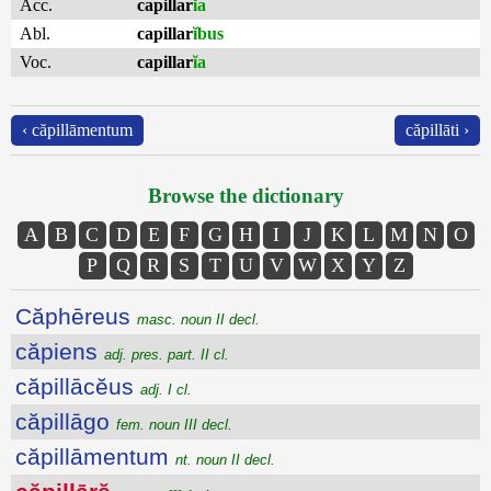
Acc.
capillar
ĭa
Abl.
capillar
ĭbus
Voc.
capillar
ĭa
‹ căpillāmentum
căpillāti ›
Browse the dictionary
A
B
C
D
E
F
G
H
I
J
K
L
M
N
O
P
Q
R
S
T
U
V
W
X
Y
Z
Căphēreus
masc. noun II decl.
căpiens
adj. pres. part. II cl.
căpillācĕus
adj. I cl.
căpillāgo
fem. noun III decl.
căpillāmentum
nt. noun II decl.