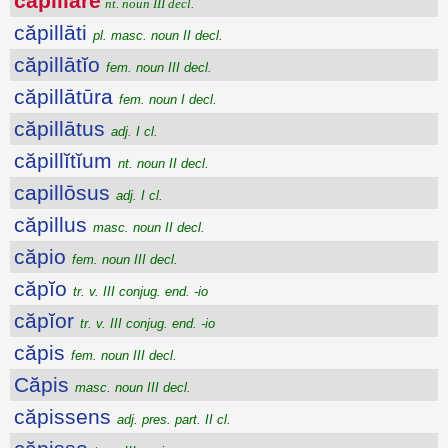
căpillārĕ
nt. noun III decl.
căpillāti
pl. masc. noun II decl.
căpillātĭo
fem. noun III decl.
căpillātūra
fem. noun I decl.
căpillātus
adj. I cl.
căpillĭtĭum
nt. noun II decl.
capillōsus
adj. I cl.
căpillus
masc. noun II decl.
căpio
fem. noun III decl.
căpĭo
tr. v. III conjug. end. -io
căpĭor
tr. v. III conjug. end. -io
căpis
fem. noun III decl.
Căpis
masc. noun III decl.
căpissens
adj. pres. part. II cl.