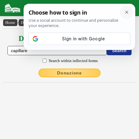
Latin Dictionary
Home
›
Declensions / Conjugations
›
căpillārĕ
Declensions / Conjugations latin
Search within inflected forms
Donazione