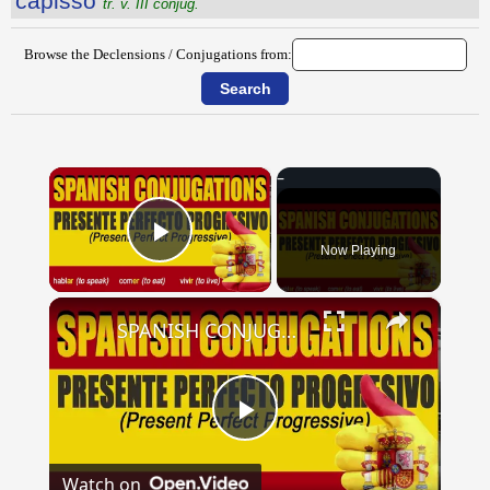
căpisso
tr. v. III conjug.
Browse the Declensions / Conjugations from:
×
Now Playing
Play Video
×
SPANISH CONJUGATIONS: Present Perfect Progressive (Presente Perfecto Progresivo)
Play
Watch on