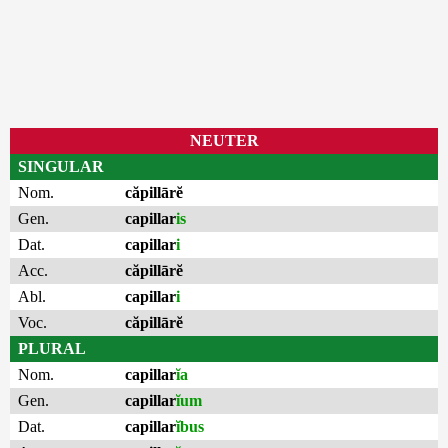
NEUTER
SINGULAR
Nom.
căpillārĕ
Gen.
capillar
is
Dat.
capillar
i
Acc.
căpillārĕ
Abl.
capillar
i
Voc.
căpillārĕ
PLURAL
Nom.
capillar
ĭa
Gen.
capillar
ĭum
Dat.
capillar
ĭbus