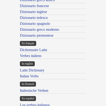
Dizionario francese
Dizionario inglese
Dizionario tedesco
Dizionario spagnolo
Dizionario greco moderno
Dizionario piemontese
En français
Dictionnaire Latin
Verbes italiens
In english
Latin Dictionary
Italian Verbs
In Deutsch
Italienische Verben
En español
Los verbos italianos