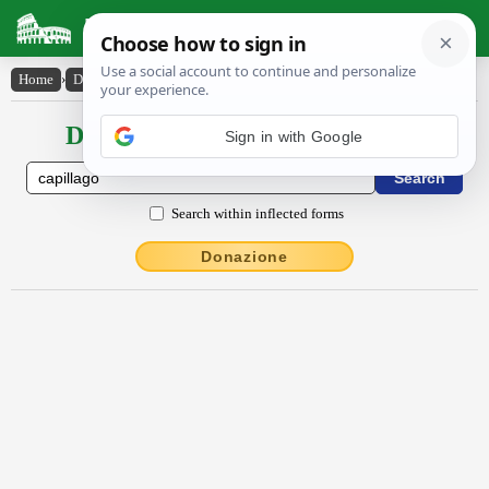
Latin Dictionary
Home
›
Declensions / Conjugations
›
căpillāgo
Declensions / Conjugations latin
Search within inflected forms
Donazione