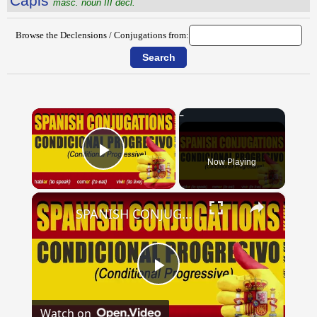
Căpis
masc. noun III decl.
Browse the Declensions / Conjugations from:
×
Now Playing
Play Video
×
SPANISH CONJUGATIONS: Conditional Progressive (Condicional Progresivo)
Play
Watch on