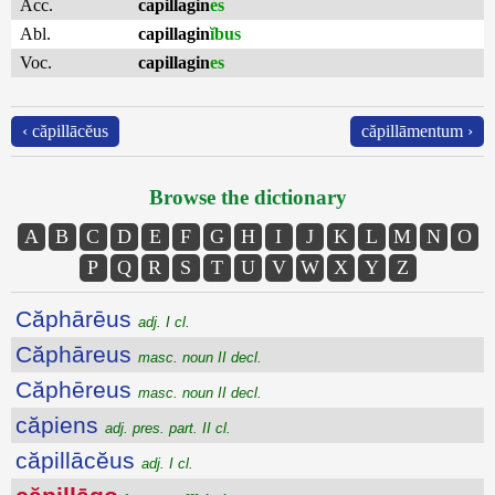
Acc.
capillagin
es
Abl.
capillagin
ĭbus
Voc.
capillagin
es
‹ căpillācĕus
căpillāmentum ›
Browse the dictionary
A
B
C
D
E
F
G
H
I
J
K
L
M
N
O
P
Q
R
S
T
U
V
W
X
Y
Z
Căphārēus
adj. I cl.
Căphāreus
masc. noun II decl.
Căphēreus
masc. noun II decl.
căpiens
adj. pres. part. II cl.
căpillācĕus
adj. I cl.