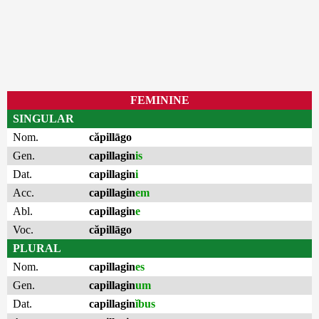
FEMININE
SINGULAR
Nom.
căpillāgo
Gen.
capillagin
is
Dat.
capillagin
i
Acc.
capillagin
em
Abl.
capillagin
e
Voc.
căpillāgo
PLURAL
Nom.
capillagin
es
Gen.
capillagin
um
Dat.
capillagin
ĭbus