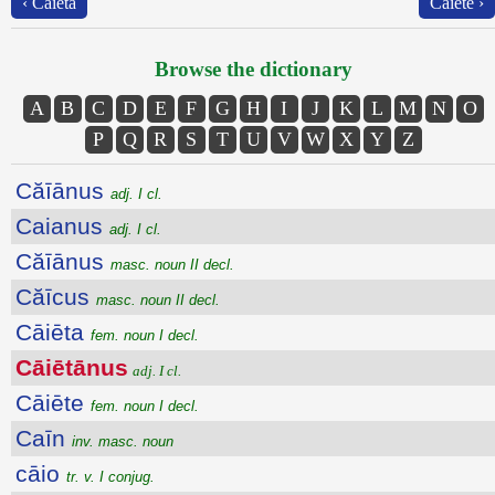
‹ Cāiēta
Cāiēte ›
Browse the dictionary
A
B
C
D
E
F
G
H
I
J
K
L
M
N
O
P
Q
R
S
T
U
V
W
X
Y
Z
Căīānus
adj. I cl.
Caianus
adj. I cl.
Căīānus
masc. noun II decl.
Căīcus
masc. noun II decl.
Cāiēta
fem. noun I decl.
Cāiētānus
adj. I cl.
Cāiēte
fem. noun I decl.
Caīn
inv. masc. noun
cāio
tr. v. I conjug.