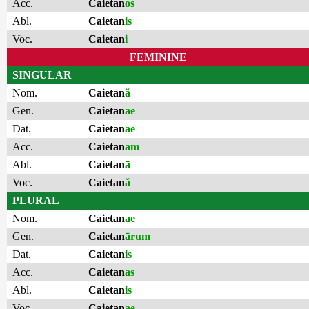
Acc.
Caietan
os
Abl.
Caietan
is
Voc.
Caietan
i
FEMININE
SINGULAR
Nom.
Caietan
ă
Gen.
Caietan
ae
Dat.
Caietan
ae
Acc.
Caietan
am
Abl.
Caietan
ā
Voc.
Caietan
ă
PLURAL
Nom.
Caietan
ae
Gen.
Caietan
ārum
Dat.
Caietan
is
Acc.
Caietan
as
Abl.
Caietan
is
Voc.
Caietan
ae