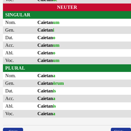
NEUTER
SINGULAR
Nom.
Caietan
um
Gen.
Caietan
i
Dat.
Caietan
o
Acc.
Caietan
um
Abl.
Caietan
o
Voc.
Caietan
um
PLURAL
Nom.
Caietan
a
Gen.
Caietan
ōrum
Dat.
Caietan
is
Acc.
Caietan
a
Abl.
Caietan
is
Voc.
Caietan
a