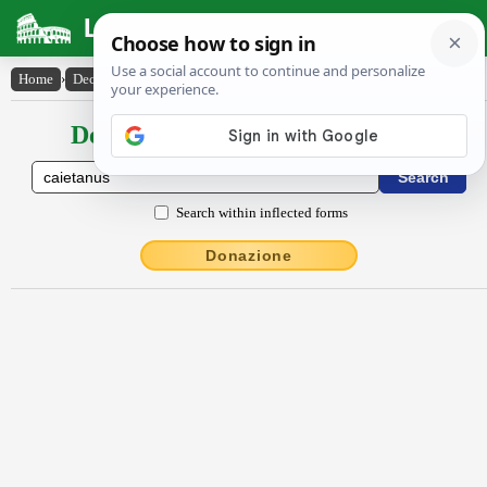
Latin Dictionary
Home
›
Declensions / Conjugations
›
Cāiētānus
Declensions / Conjugations latin
Search within inflected forms
Donazione