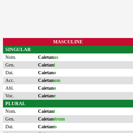
MASCULINE
SINGULAR
Nom.
Caietan
us
Gen.
Caietan
i
Dat.
Caietan
o
Acc.
Caietan
um
Abl.
Caietan
o
Voc.
Caietan
e
PLURAL
Nom.
Caietan
i
Gen.
Caietan
ōrum
Dat.
Caietan
is