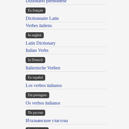
Dizionario piemontese
En français
Dictionnaire Latin
Verbes italiens
In english
Latin Dictionary
Italian Verbs
In Deutsch
Italienische Verben
En español
Los verbos italianos
Em portugues
Os verbos italianos
По русски
Итальянские глаголы