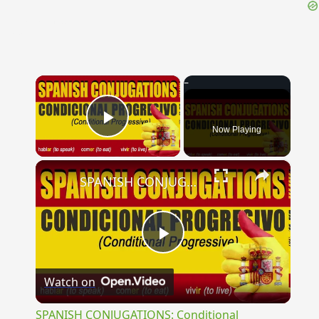
{{ID:CAIETANUS100}}
---CACHE---
×
Now Playing
Play Video
×
SPANISH CONJUGATIONS: Conditional Progressive (Condicional Progresivo)
Play
Watch on
Video
SPANISH CONJUGATIONS: Conditional