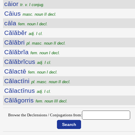
cāior
tr. v. I conjug.
Cāius
masc. noun II decl.
cāla
fem. noun I decl.
Călăbĕr
adj. I cl.
Călăbri
pl. masc. noun II decl.
Călăbrĭa
fem. noun I decl.
Călăbrĭcus
adj. I cl.
Călactē
fem. noun I decl.
Călactīni
pl. masc. noun II decl.
Călactīnus
adj. I cl.
Călăgorris
fem. noun III decl.
Browse the Declensions / Conjugations from: