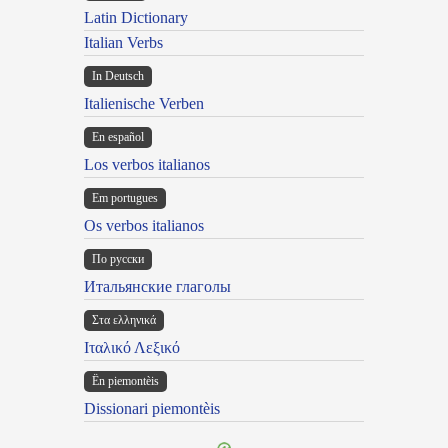
Latin Dictionary
Italian Verbs
In Deutsch
Italienische Verben
En español
Los verbos italianos
Em portugues
Os verbos italianos
По русски
Итальянские глаголы
Στα ελληνικά
Ιταλικό Λεξικό
Ën piemontèis
Dissionari piemontèis