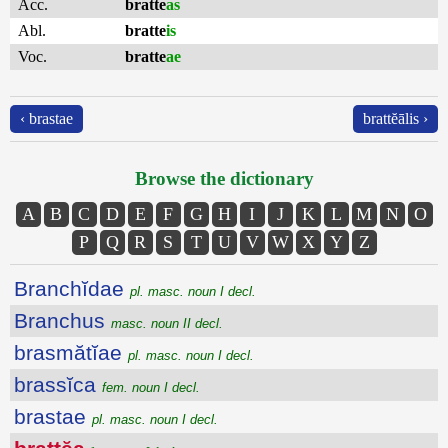
Acc.
bratte
as
Abl.
bratte
is
Voc.
bratte
ae
‹ brastae
brattĕālis ›
Browse the dictionary
A
B
C
D
E
F
G
H
I
J
K
L
M
N
O
P
Q
R
S
T
U
V
W
X
Y
Z
Branchĭdae
pl. masc. noun I decl.
Branchus
masc. noun II decl.
brasmătĭae
pl. masc. noun I decl.
brassĭca
fem. noun I decl.
brastae
pl. masc. noun I decl.