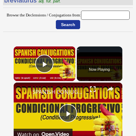
breviatūrūs
adj. fut. part.
Browse the Declensions / Conjugations from:
×
Now Playing
Play Video
×
SPANISH CONJUGATIONS: Conditional Progressive (Condicional Progresivo)
Play
Watch on