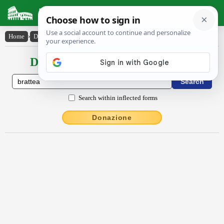
Latin Dictionary
Home
›
Declensions / Conjugations
›
brattĕa
Declensions / Conjugations latin
Search within inflected forms
Donazione