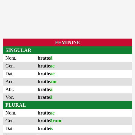
FEMININE
SINGULAR
Nom.
bratte
ă
Gen.
bratte
ae
Dat.
bratte
ae
Acc.
bratte
am
Abl.
bratte
ā
Voc.
bratte
ă
PLURAL
Nom.
bratte
ae
Gen.
bratte
ārum
Dat.
bratte
is