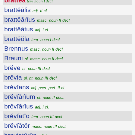
brattĕa
fem. noun I decl.
brattĕālis
adj. II cl.
brattĕārĭus
masc. noun II decl.
brattĕātus
adj. I cl.
brattĕŏla
fem. noun I decl.
Brennus
masc. noun II decl.
Breuni
pl. masc. noun II decl.
brĕve
nt. noun III decl.
brĕvia
pl. nt. noun III decl.
brĕvĭans
adj. pres. part. II cl.
brĕvĭārĭum
nt. noun II decl.
brĕvĭārĭus
adj. I cl.
brĕvĭātĭo
fem. noun III decl.
brĕvĭātŏr
masc. noun III decl.