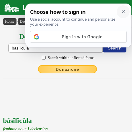
Latin Dictionary
Home
›
Declensions / Conjugations
›
băsĭlĭcŭla
Declensions / Conjugations latin
Search within inflected forms
Donazione
băsĭlĭcŭla
feminine noun I declension