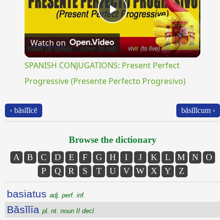
Play
Watch on
Video
SPANISH CONJUGATIONS: Present Perfect
Progressive (Presente Perfecto Progresivo)
‹ băsĭlĭcē
băsĭlĭcum ›
Browse the dictionary
A
B
C
D
E
F
G
H
I
J
K
L
M
N
O
P
Q
R
S
T
U
V
W
X
Y
Z
basiatus
adj. perf. inf.
Băsĭlīa
pl. nt. noun II decl.