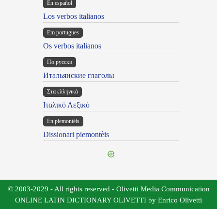
En español
Los verbos italianos
Em portugues
Os verbos italianos
По русски
Итальянские глаголы
Στα ελληνικά
Ιταλικό Λεξικό
Ën piemontèis
Dissionari piemontèis
© 2003-2029 - All rights reserved - Olivetti Media Communication
ONLINE LATIN DICTIONARY OLIVETTI by Enrico Olivetti