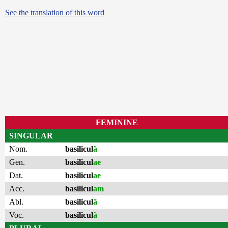
See the translation of this word
FEMININE
SINGULAR
Nom.
basilicul
ă
Gen.
basilicul
ae
Dat.
basilicul
ae
Acc.
basilicul
am
Abl.
basilicul
ā
Voc.
basilicul
ă