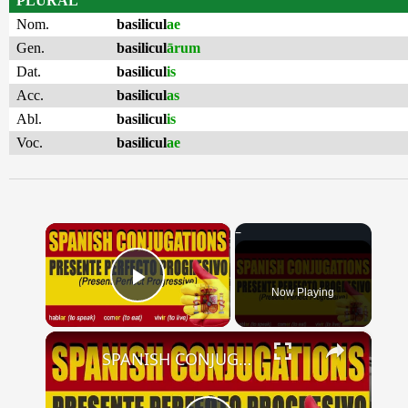
PLURAL
Nom.
basilicul
ae
Gen.
basilicul
ārum
Dat.
basilicul
is
Acc.
basilicul
as
Abl.
basilicul
is
Voc.
basilicul
ae
×
Now Playing
Play Video
×
SPANISH CONJUGATIONS: Present Perfect Progressive (Presente Perfecto Progresivo)