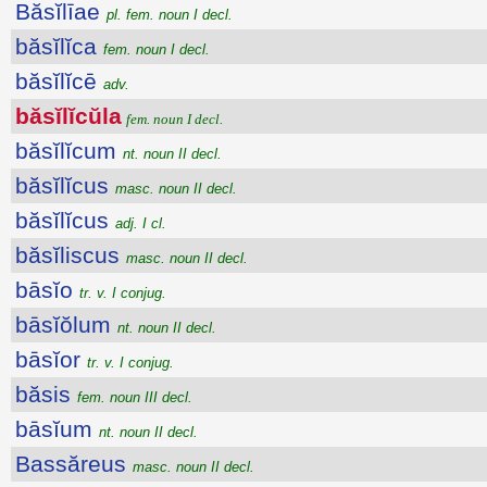
Băsĭlīae
pl. fem. noun I decl.
băsĭlĭca
fem. noun I decl.
băsĭlĭcē
adv.
băsĭlĭcŭla
fem. noun I decl.
băsĭlĭcum
nt. noun II decl.
băsĭlĭcus
masc. noun II decl.
băsĭlĭcus
adj. I cl.
băsĭliscus
masc. noun II decl.
bāsĭo
tr. v. I conjug.
bāsĭŏlum
nt. noun II decl.
bāsĭor
tr. v. I conjug.
băsis
fem. noun III decl.
bāsĭum
nt. noun II decl.
Bassăreus
masc. noun II decl.