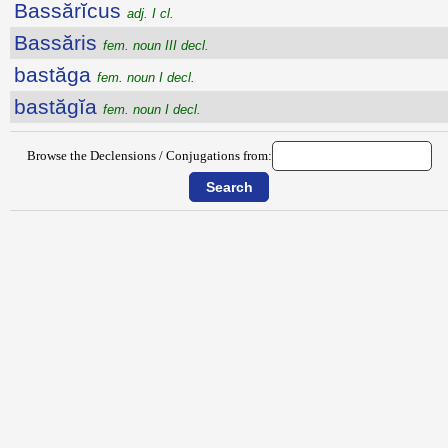
Bassărĭcus
adj. I cl.
Bassăris
fem. noun III decl.
bastăga
fem. noun I decl.
bastăgĭa
fem. noun I decl.
Browse the Declensions / Conjugations from: