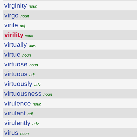
virginity
noun
virgo
noun
virile
adj.
virility
noun
virtually
adv.
virtue
noun
virtuose
noun
virtuous
adj.
virtuously
adv.
virtuousness
noun
virulence
noun
virulent
adj.
virulently
adv.
virus
noun