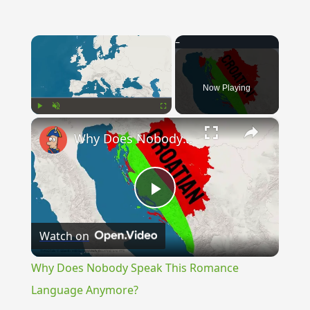
×
Now Playing
×
Play
Unmute
Fullscreen
Why Does Nobody Speak This Romance Language Anymore?
Play
Watch on
Video
Why Does Nobody Speak This Romance
Language Anymore?