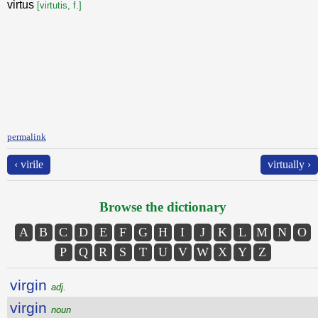
virtus
[virtutis, f.]
permalink
‹ virile
virtually ›
Browse the dictionary
A
B
C
D
E
F
G
H
I
J
K
L
M
N
O
P
Q
R
S
T
U
V
W
X
Y
Z
virgin
adj.
virgin
noun