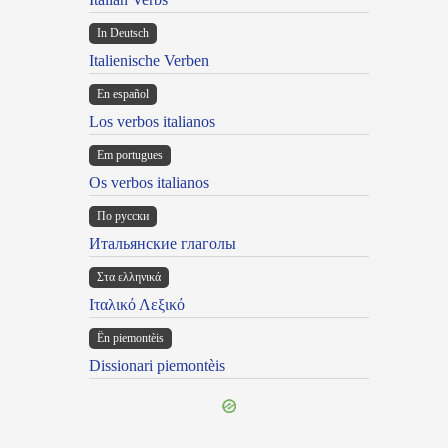
In Deutsch
Italienische Verben
En español
Los verbos italianos
Em portugues
Os verbos italianos
По русски
Итальянские глаголы
Στα ελληνικά
Ιταλικό Λεξικό
Ën piemontèis
Dissionari piemontèis