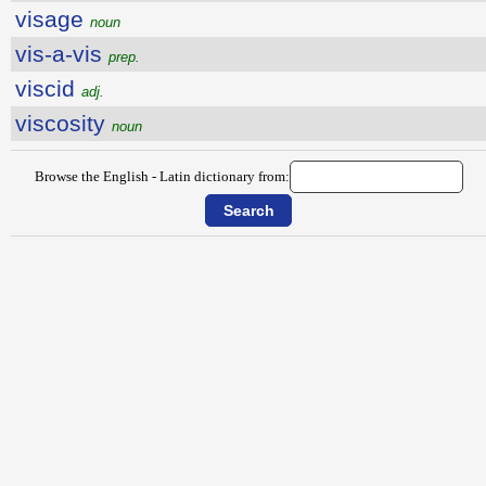
visage
noun
vis-a-vis
prep.
viscid
adj.
viscosity
noun
Browse the English - Latin dictionary from: