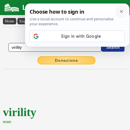
Latin Dictionary
Home
›
English-Latin
›
virility
English to Latin Dictionary
Donazione
virility
noun