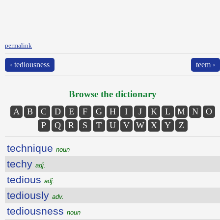
permalink
‹ tediousness
teem ›
Browse the dictionary
A
B
C
D
E
F
G
H
I
J
K
L
M
N
O
P
Q
R
S
T
U
V
W
X
Y
Z
technique
noun
techy
adj.
tedious
adj.
tediously
adv.
tediousness
noun