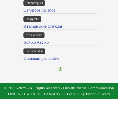
Em portugues
Os verbos italianos
По русски
Итальянские глаголы
Στα ελληνικά
Ιταλικό Λεξικό
Ën piemontèis
Dissionari piemontèis
© 2003-2029 - All rights reserved - Olivetti Media Communication
ONLINE LATIN DICTIONARY OLIVETTI by Enrico Olivetti