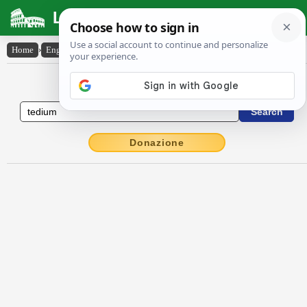
Latin Dictionary
Home
›
English-Latin
›
tedium
English to Latin Dictionary
Donazione