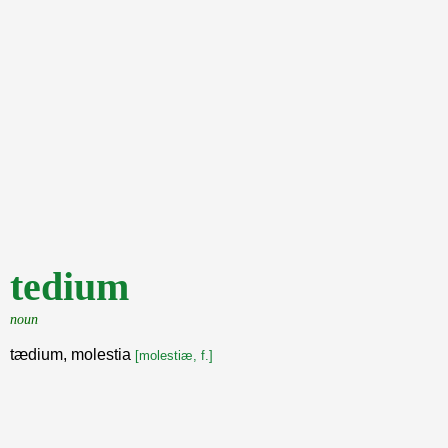
tedium
noun
tædium, molestia
[molestiæ, f.]