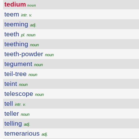
tedium
noun
teem
intr. v.
teeming
adj.
teeth
pl. noun
teething
noun
teeth-powder
noun
tegument
noun
teil-tree
noun
teint
noun
telescope
noun
tell
intr. v.
teller
noun
telling
adj.
temerarious
adj.