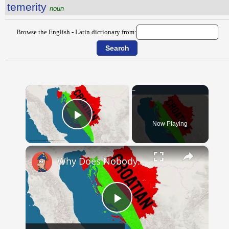
temerity
noun
Browse the English - Latin dictionary from:
×
Now Playing
Play Video
×
Why Does Nobody Speak This Romance Language Anymore?
Play