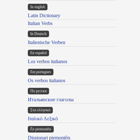
In english
Latin Dictionary
Italian Verbs
In Deutsch
Italienische Verben
En español
Los verbos italianos
Em portugues
Os verbos italianos
По русски
Итальянские глаголы
Στα ελληνικά
Ιταλικό Λεξικό
Ën piemontèis
Dissionari piemontèis