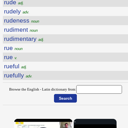
rude
adj.
rudely
adv.
rudeness
noun
rudiment
noun
rudimentary
adj.
rue
noun
rue
v.
rueful
adj.
ruefully
adv.
Browse the English - Latin dictionary from:
×