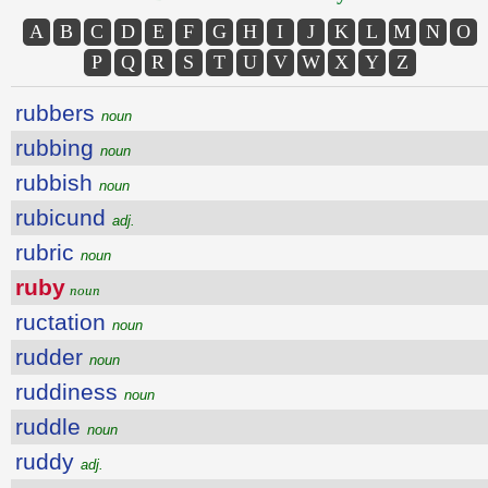
A
B
C
D
E
F
G
H
I
J
K
L
M
N
O
P
Q
R
S
T
U
V
W
X
Y
Z
rubbers
noun
rubbing
noun
rubbish
noun
rubicund
adj.
rubric
noun
ruby
noun
ructation
noun
rudder
noun
ruddiness
noun
ruddle
noun
ruddy
adj.