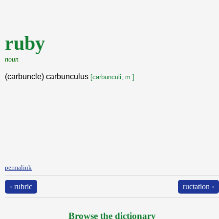
ruby
noun
(carbuncle) carbunculus
[carbunculi, m.]
permalink
‹ rubric
ructation ›
Browse the dictionary