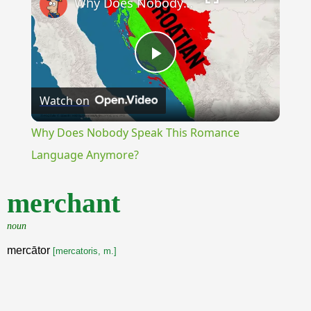
Why Does Nobody Speak This Romance Language Anymore?
Play
Watch on
Video
Why Does Nobody Speak This Romance
Language Anymore?
merchant
noun
mercātor
[mercatoris, m.]