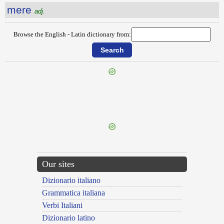
mere
adj.
Browse the English - Latin dictionary from:
{{ID:MERCHANT100}}
---CACHE---
Our sites
Dizionario italiano
Grammatica italiana
Verbi Italiani
Dizionario latino