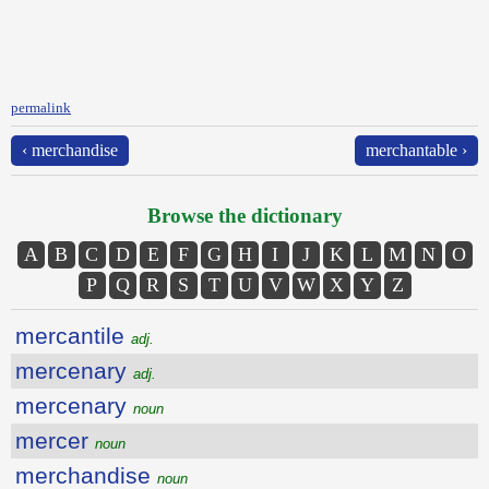
permalink
‹ merchandise
merchantable ›
Browse the dictionary
A
B
C
D
E
F
G
H
I
J
K
L
M
N
O
P
Q
R
S
T
U
V
W
X
Y
Z
mercantile
adj.
mercenary
adj.
mercenary
noun
mercer
noun
merchandise
noun