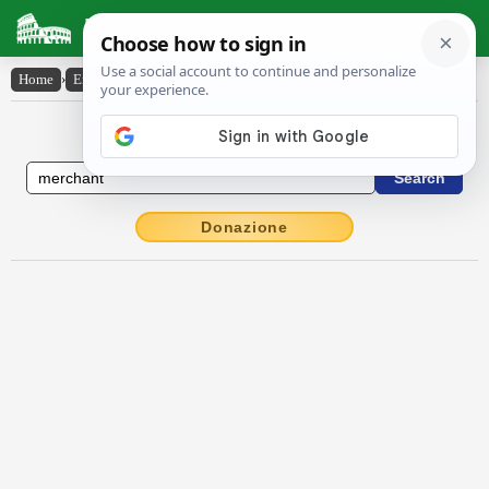
Latin Dictionary
Home
›
English-Latin
›
merchant
English to Latin Dictionary
Donazione