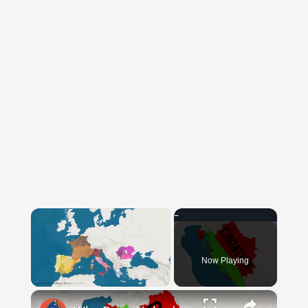
×
Now Playing
×
Unmute