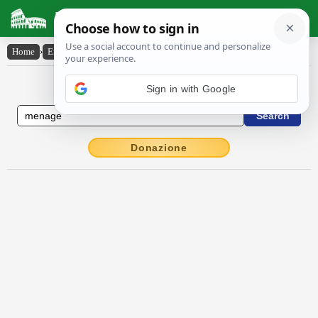
Latin Dictionary
Home
›
English-Latin
›
menage
English to Latin Dictionary
Donazione