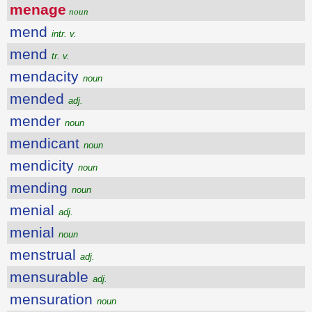
menage
noun
mend
intr. v.
mend
tr. v.
mendacity
noun
mended
adj.
mender
noun
mendicant
noun
mendicity
noun
mending
noun
menial
adj.
menial
noun
menstrual
adj.
mensurable
adj.
mensuration
noun