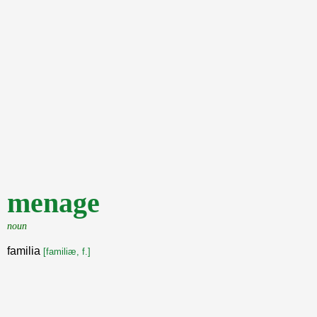
menage
noun
familia
[familiæ, f.]