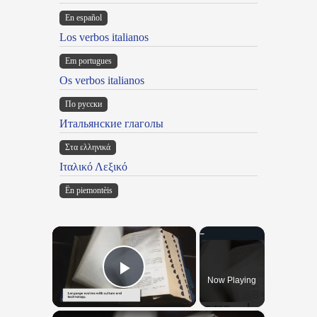
En español
Los verbos italianos
Em portugues
Os verbos italianos
По русски
Итальянские глаголы
Στα ελληνικά
Ιταλικό Λεξικό
Ën piemontèis
×
Now Playing
Play Video
×