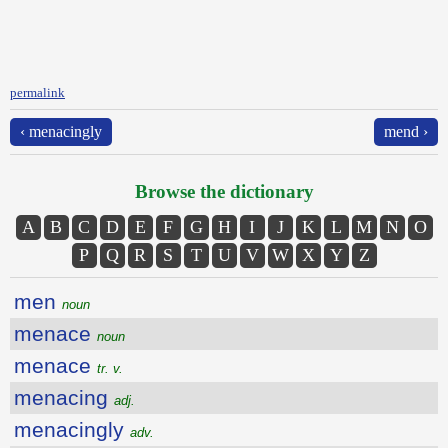
permalink
‹ menacingly
mend ›
Browse the dictionary
A
B
C
D
E
F
G
H
I
J
K
L
M
N
O
P
Q
R
S
T
U
V
W
X
Y
Z
men
noun
menace
noun
menace
tr. v.
menacing
adj.
menacingly
adv.