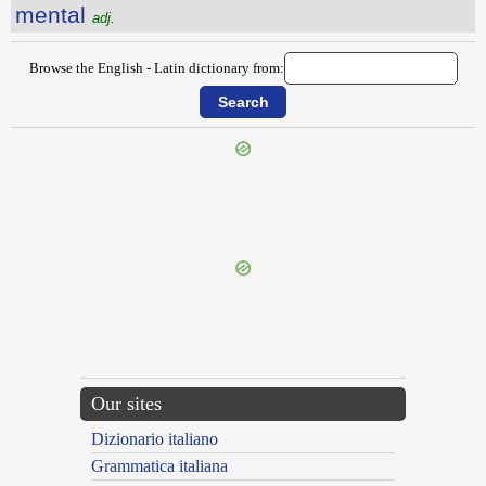
mental
adj.
Browse the English - Latin dictionary from:
{{ID:MENAGE100}}
---CACHE---
Our sites
Dizionario italiano
Grammatica italiana