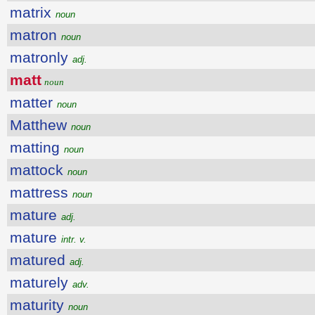
matrix
noun
matron
noun
matronly
adj.
matt
noun
matter
noun
Matthew
noun
matting
noun
mattock
noun
mattress
noun
mature
adj.
mature
intr. v.
matured
adj.
maturely
adv.
maturity
noun