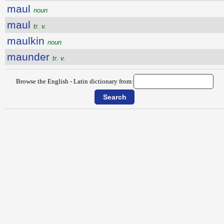
maul
noun
maul
tr. v.
maulkin
noun
maunder
tr. v.
Browse the English - Latin dictionary from: