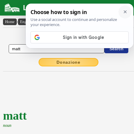
Latin Dictionary
Home
›
English-Latin
›
matt
English to Latin Dictionary
Donazione
matt
noun