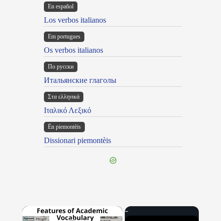
En español
Los verbos italianos
Em portugues
Os verbos italianos
По русски
Итальянские глаголы
Στα ελληνικά
Ιταλικό Λεξικό
Ën piemontèis
Dissionari piemontèis
×