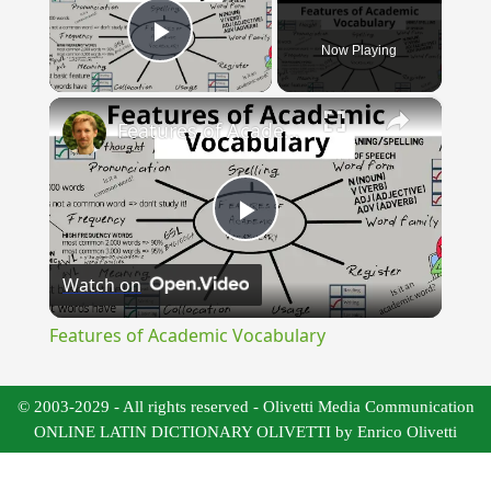
Now Playing
Play Video
×
Features of Academic Vocabulary
Play
Watch on
Video
Features of Academic Vocabulary
© 2003-2029 - All rights reserved - Olivetti Media Communication
ONLINE LATIN DICTIONARY OLIVETTI by Enrico Olivetti