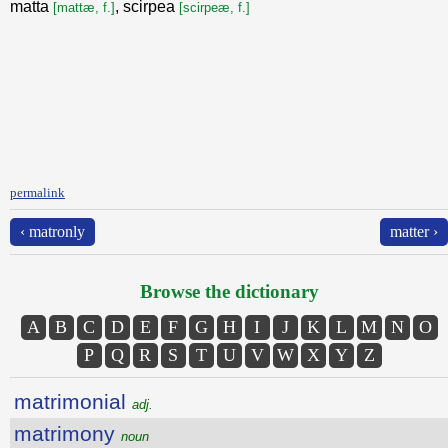
matta
, scirpea
[mattæ, f.]
[scirpeæ, f.]
permalink
‹ matronly
matter ›
Browse the dictionary
A
B
C
D
E
F
G
H
I
J
K
L
M
N
O
P
Q
R
S
T
U
V
W
X
Y
Z
matrimonial
adj.
matrimony
noun