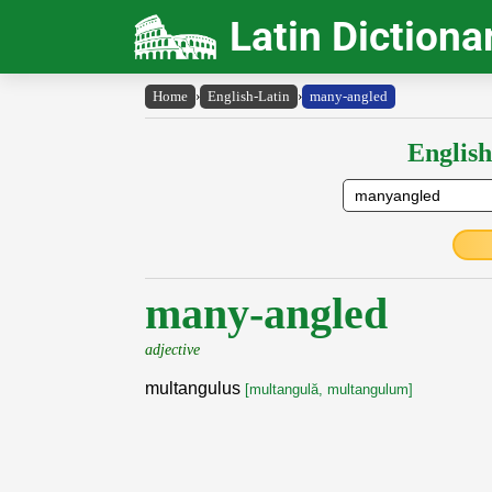
Latin Dictiona
Home
›
English-Latin
›
many-angled
English
many-angled
adjective
multangulus
[multangulă, multangulum]