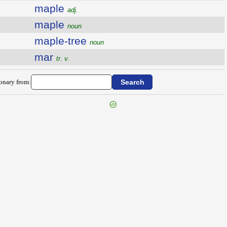
maple
adj.
maple
noun
maple-tree
noun
mar
tr. v.
ionary from: