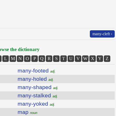
many-cleft ›
wse the dictionary
L
M
N
O
P
Q
R
S
T
U
V
W
X
Y
Z
many-footed
adj.
many-holed
adj.
many-shaped
adj.
many-stalked
adj.
many-yoked
adj.
map
noun