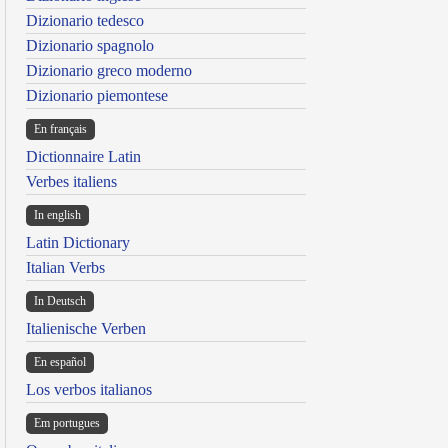
Dizionario tedesco
Dizionario spagnolo
Dizionario greco moderno
Dizionario piemontese
En français
Dictionnaire Latin
Verbes italiens
In english
Latin Dictionary
Italian Verbs
In Deutsch
Italienische Verben
En español
Los verbos italianos
Em portugues