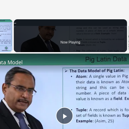
×
 Video
Now Playing
ata Model
Play