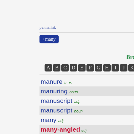
permalink
‹ many
Bro
A
B
C
D
E
F
G
H
I
J
K
manure
tr. v.
manuring
noun
manuscript
adj.
manuscript
noun
many
adj.
many-angled
adj.