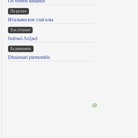
Os verbos italianos
По русски
Итальянские глаголы
Στα ελληνικά
Ιταλικό Λεξικό
Ën piemontèis
Dissionari piemontèis