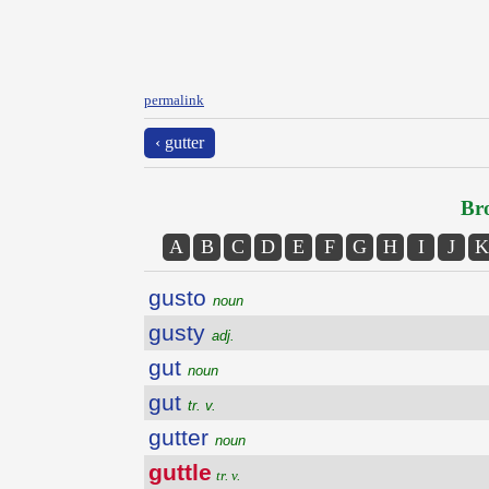
permalink
‹ gutter
Bro
A
B
C
D
E
F
G
H
I
J
K
gusto
noun
gusty
adj.
gut
noun
gut
tr. v.
gutter
noun
guttle
tr. v.