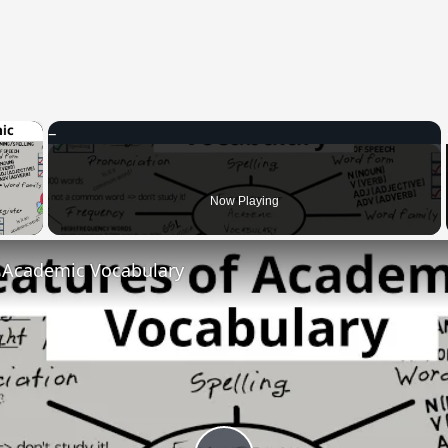
×
 Video
Now Playing
f Academic Vocabulary