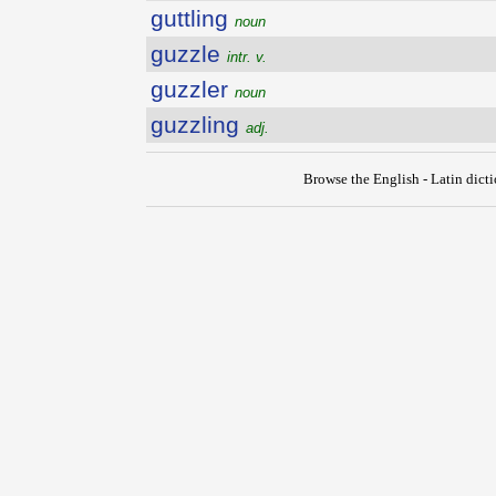
guttling
noun
guzzle
intr. v.
guzzler
noun
guzzling
adj.
Browse the English - Latin dict