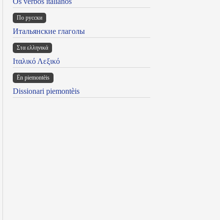
Os verbos italianos
По русски
Итальянские глаголы
Στα ελληνικά
Ιταλικό Λεξικό
Ën piemontèis
Dissionari piemontèis