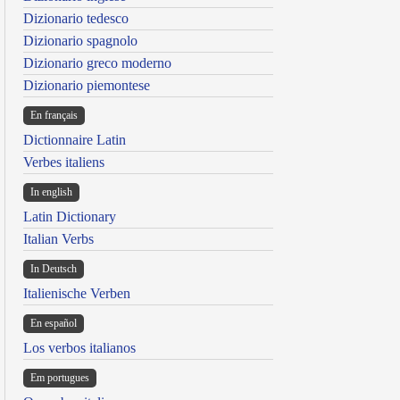
Dizionario tedesco
Dizionario spagnolo
Dizionario greco moderno
Dizionario piemontese
En français
Dictionnaire Latin
Verbes italiens
In english
Latin Dictionary
Italian Verbs
In Deutsch
Italienische Verben
En español
Los verbos italianos
Em portugues