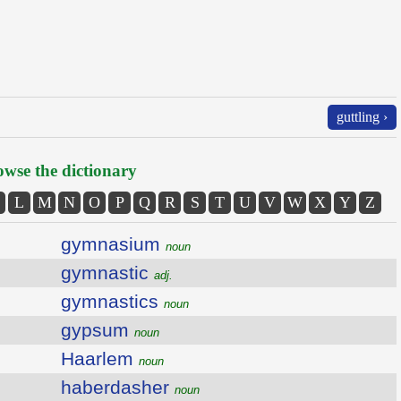
guttling ›
wse the dictionary
L
M
N
O
P
Q
R
S
T
U
V
W
X
Y
Z
gymnasium
noun
gymnastic
adj.
gymnastics
noun
gypsum
noun
Haarlem
noun
haberdasher
noun