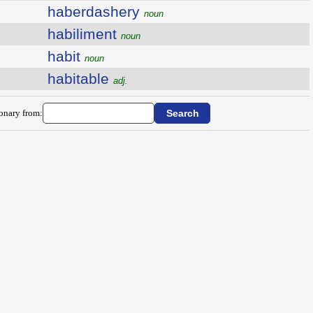
haberdashery
noun
habiliment
noun
habit
noun
habitable
adj.
ionary from: