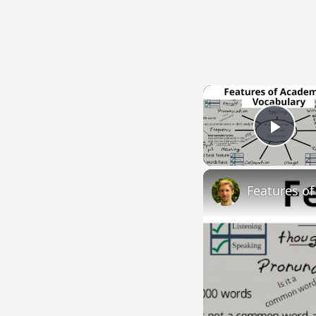
Play
Features o