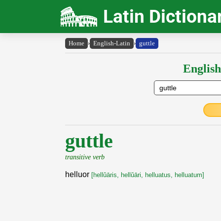
Latin Dictiona
Home
›
English-Latin
›
guttle
English
guttle
transitive verb
helluor
[hellŭāris, hellŭāri, helluatus, helluatum]