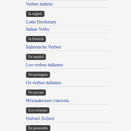
Verbes italiens
In english
Latin Dictionary
Italian Verbs
In Deutsch
Italienische Verben
En español
Los verbos italianos
Em portugues
Os verbos italianos
По русски
Итальянские глаголы
Στα ελληνικά
Ιταλικό Λεξικό
Ën piemontèis