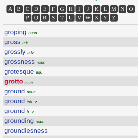
A
B
C
D
E
F
G
H
I
J
K
L
M
N
O
P
Q
R
S
T
U
V
W
X
Y
Z
groping
noun
gross
adj.
grossly
adv.
grossness
noun
grotesque
adj.
grotto
noun
ground
noun
ground
intr. v.
ground
tr. v.
grounding
noun
groundlesness