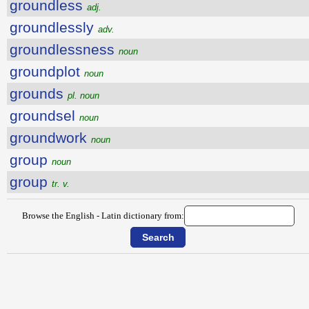
groundless
adj.
groundlessly
adv.
groundlessness
noun
groundplot
noun
grounds
pl. noun
groundsel
noun
groundwork
noun
group
noun
group
tr. v.
Browse the English - Latin dictionary from: