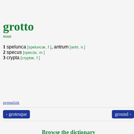
grotto
noun
1
spelunca
, antrum
[speluncæ, f.]
[antri, n.]
2
specus
[specūs, m.]
3
crypta
[cryptæ, f.]
permalink
‹ grotesque
ground ›
Browse the dictionary