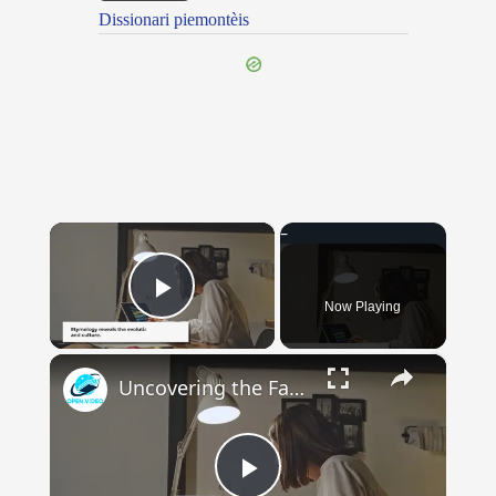
Dissionari piemontèis
×
Now Playing
Play Video
×
Uncovering the Fascinating Origins of Words: A Journey Through Time with Dictionaries