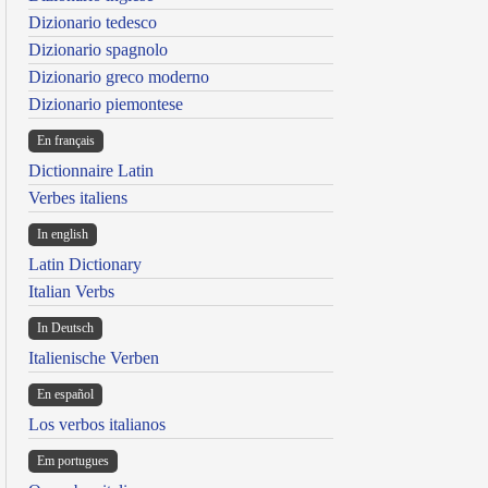
Dizionario tedesco
Dizionario spagnolo
Dizionario greco moderno
Dizionario piemontese
En français
Dictionnaire Latin
Verbes italiens
In english
Latin Dictionary
Italian Verbs
In Deutsch
Italienische Verben
En español
Los verbos italianos
Em portugues