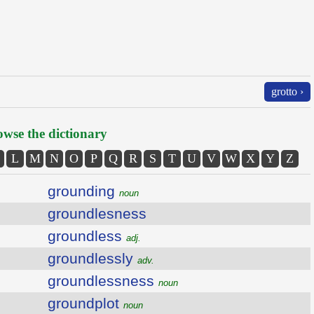
grotto ›
wse the dictionary
L
M
N
O
P
Q
R
S
T
U
V
W
X
Y
Z
grounding
noun
groundlesness
groundless
adj.
groundlessly
adv.
groundlessness
noun
groundplot
noun