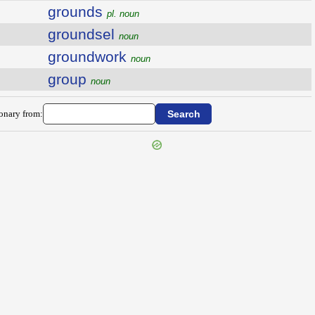
grounds
pl. noun
groundsel
noun
groundwork
noun
group
noun
ionary from: