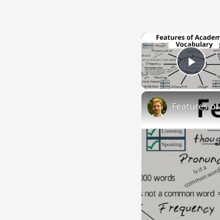
Play
Features o