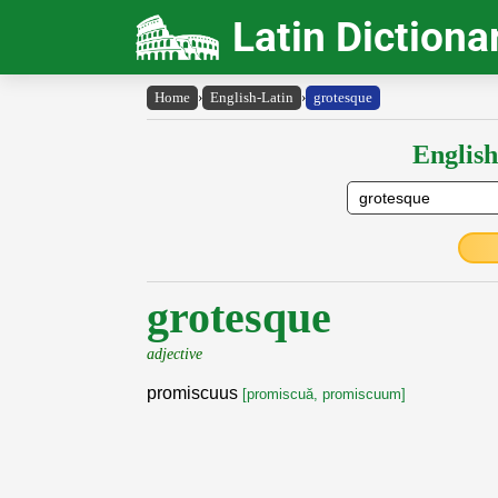
Latin Dictiona
Home
›
English-Latin
›
grotesque
English
grotesque
adjective
promiscuus
[promiscuă, promiscuum]