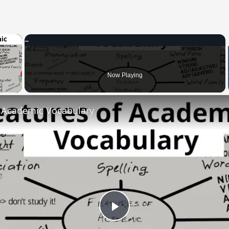
×
 Video
Now Playing
f Academic Vocabulary
Play