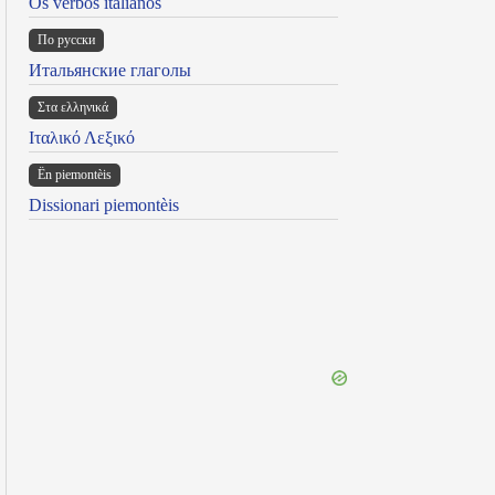
Os verbos italianos
По русски
Итальянские глаголы
Στα ελληνικά
Ιταλικό Λεξικό
Ën piemontèis
Dissionari piemontèis