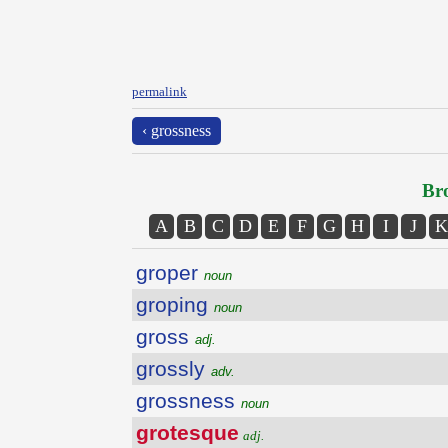
permalink
‹ grossness
Bro
A
B
C
D
E
F
G
H
I
J
K
groper
noun
groping
noun
gross
adj.
grossly
adv.
grossness
noun
grotesque
adj.