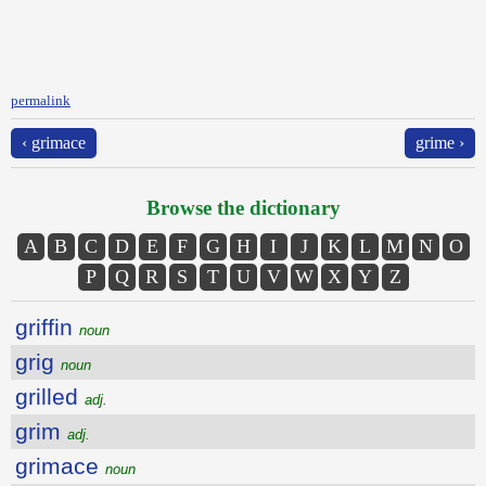
permalink
‹ grimace
grime ›
Browse the dictionary
A
B
C
D
E
F
G
H
I
J
K
L
M
N
O
P
Q
R
S
T
U
V
W
X
Y
Z
griffin
noun
grig
noun
grilled
adj.
grim
adj.
grimace
noun