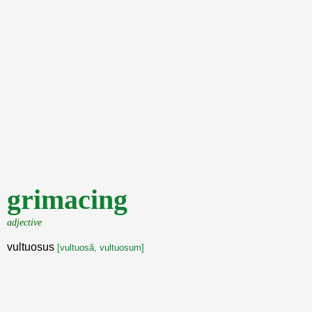
grimacing
adjective
vultuosus
[vultuosă, vultuosum]