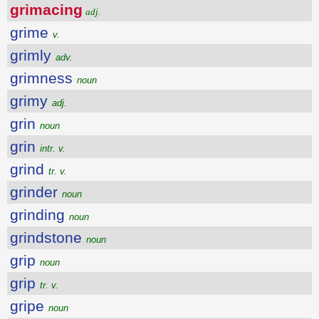
grimacing
adj.
grime
v.
grimly
adv.
grimness
noun
grimy
adj.
grin
noun
grin
intr. v.
grind
tr. v.
grinder
noun
grinding
noun
grindstone
noun
grip
noun
grip
tr. v.
gripe
noun