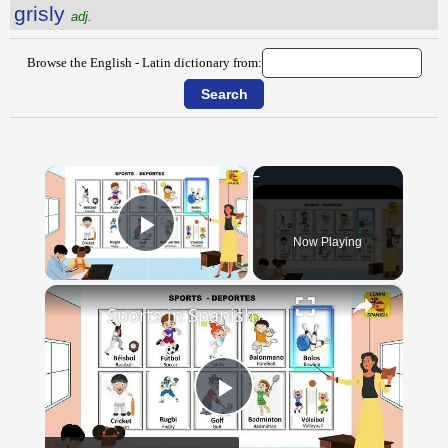
grisly
adj.
Browse the English - Latin dictionary from:
×
Now Playing
Play Video
×
Sports in Spanish
Play