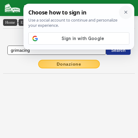
Latin Dictionary
Home
›
English-Latin
›
grimacing
English to Latin Dictionary
Donazione