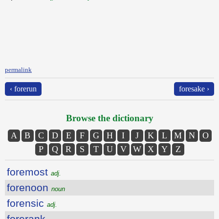
permalink
‹ forerun
foresake ›
Browse the dictionary
A
B
C
D
E
F
G
H
I
J
K
L
M
N
O
P
Q
R
S
T
U
V
W
X
Y
Z
foremost
adj.
forenoon
noun
forensic
adj.
forerank