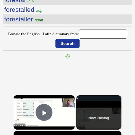
tr. v.
forestalled
adj.
forestaller
noun
Browse the English - Latin dictionary from:
{{ID:FORERUNNER100}}
---CACHE---
×
Now Playing
Play Video
×