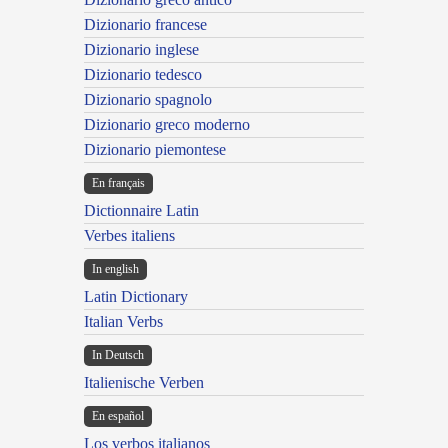
Dizionario francese
Dizionario inglese
Dizionario tedesco
Dizionario spagnolo
Dizionario greco moderno
Dizionario piemontese
En français
Dictionnaire Latin
Verbes italiens
In english
Latin Dictionary
Italian Verbs
In Deutsch
Italienische Verben
En español
Los verbos italianos