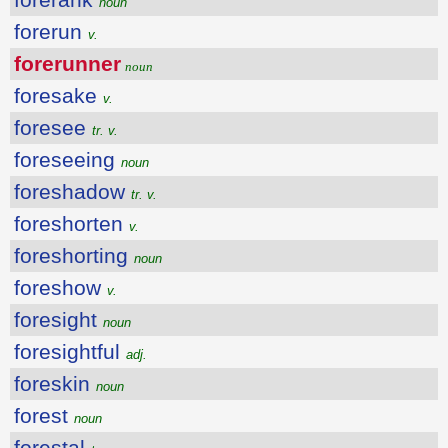
noun
forerun
v.
forerunner
noun
foresake
v.
foresee
tr. v.
foreseeing
noun
foreshadow
tr. v.
foreshorten
v.
foreshorting
noun
foreshow
v.
foresight
noun
foresightful
adj.
foreskin
noun
forest
noun
forestal