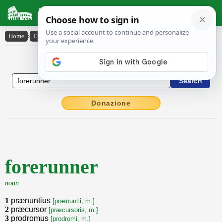
Latin Dictionary
Home
›
English-Latin
›
forerunner
English to Latin Dictionary
Donazione
forerunner
noun
1
prænuntius
[prænuntii, m.]
2
præcursor
[præcursoris, m.]
3
prodromus
[prodromi, m.]