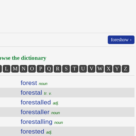
foreshow ›
wse the dictionary
L
M
N
O
P
Q
R
S
T
U
V
W
X
Y
Z
forest
noun
forestal
tr. v.
forestalled
adj.
forestaller
noun
forestalling
noun
forested
adj.