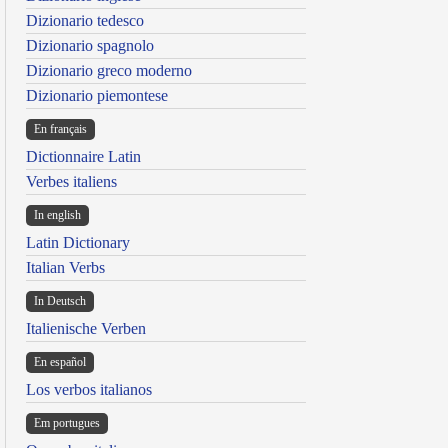
Dizionario tedesco
Dizionario spagnolo
Dizionario greco moderno
Dizionario piemontese
En français
Dictionnaire Latin
Verbes italiens
In english
Latin Dictionary
Italian Verbs
In Deutsch
Italienische Verben
En español
Los verbos italianos
Em portugues