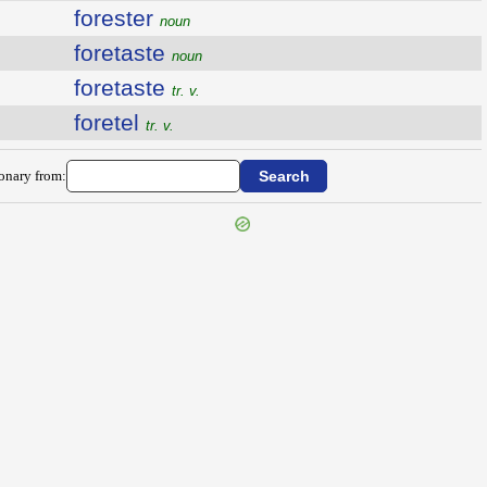
forester
noun
foretaste
noun
foretaste
tr. v.
foretel
tr. v.
ionary from: