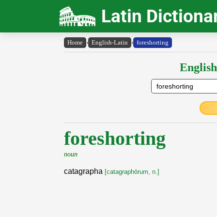
Latin Dictiona
Home
›
English-Latin
›
foreshorting
English
foreshorting
noun
catagrapha
[catagraphōrum, n.]