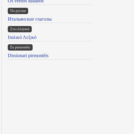
Os verbos italianos
По русски
Итальянские глаголы
Στα ελληνικά
Ιταλικό Λεξικό
Ën piemontèis
Dissionari piemontèis