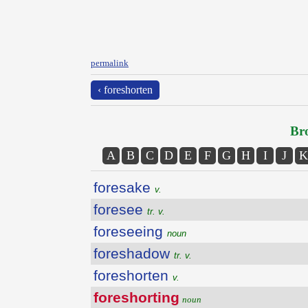
permalink
‹ foreshorten
Bro
A
B
C
D
E
F
G
H
I
J
K
foresake
v.
foresee
tr. v.
foreseeing
noun
foreshadow
tr. v.
foreshorten
v.
foreshorting
noun