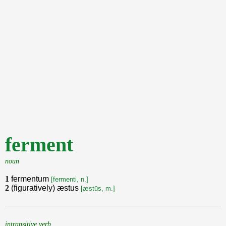
ferment
noun
1
fermentum
[fermenti, n.]
2
(figuratively) æstus
[æstūs, m.]
intransitive verb