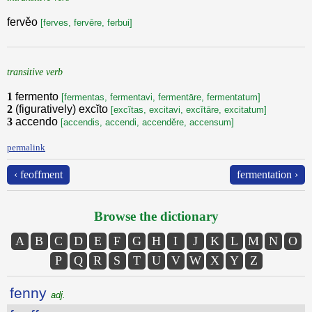
fervěo
[ferves, fervēre, ferbui]
transitive verb
1
fermento
[fermentas, fermentavi, fermentāre, fermentatum]
2
(figuratively) excĭto
[excĭtas, excitavi, excĭtāre, excitatum]
3
accendo
[accendis, accendi, accenděre, accensum]
permalink
‹ feoffment
fermentation ›
Browse the dictionary
A
B
C
D
E
F
G
H
I
J
K
L
M
N
O
P
Q
R
S
T
U
V
W
X
Y
Z
fenny
adj.