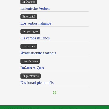
In Deutsch
Italienische Verben
En español
Los verbos italianos
Em portugues
Os verbos italianos
По русски
Итальянские глаголы
Στα ελληνικά
Ιταλικό Λεξικό
Ën piemontèis
Dissionari piemontèis