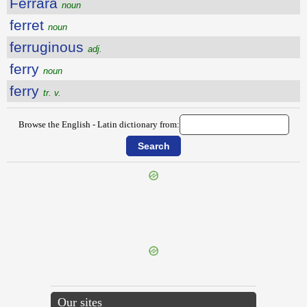
Ferrara
noun
ferret
noun
ferruginous
adj.
ferry
noun
ferry
tr. v.
Browse the English - Latin dictionary from:
{{ID:FERMENT100}}
---CACHE---
Our sites