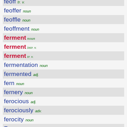
feoff
tr. v.
feoffer
noun
feoffle
noun
feoffment
noun
ferment
noun
ferment
intr. v.
ferment
tr. v.
fermentation
noun
fermented
adj.
fern
noun
fernery
noun
ferocious
adj.
ferociously
adv.
ferocity
noun