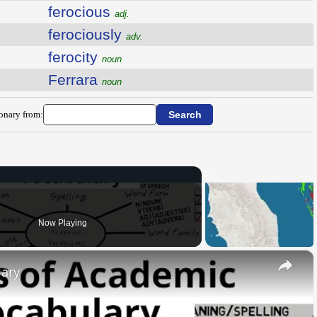
ferocious
adj.
ferociously
adv.
ferocity
noun
Ferrara
noun
ionary from:
Now Playing
×
lary