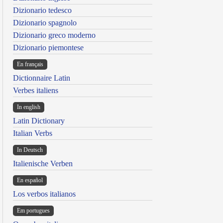
Dizionario tedesco
Dizionario spagnolo
Dizionario greco moderno
Dizionario piemontese
En français
Dictionnaire Latin
Verbes italiens
In english
Latin Dictionary
Italian Verbs
In Deutsch
Italienische Verben
En español
Los verbos italianos
Em portugues