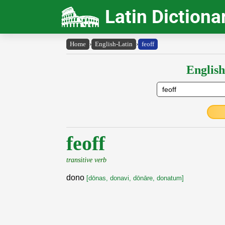
Latin Dictiona
Home
›
English-Latin
›
feoff
English
feoff
transitive verb
dono
[dōnas, donavi, dōnāre, donatum]