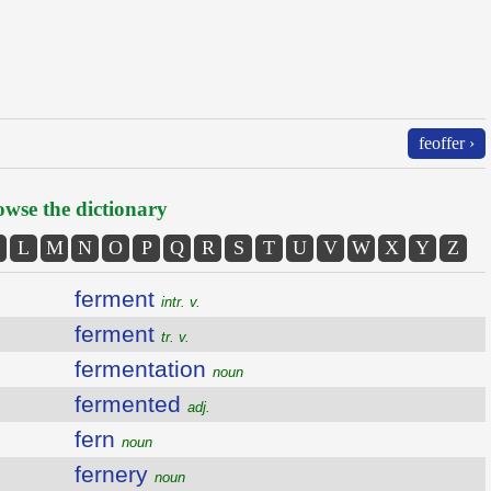
feoffer ›
wse the dictionary
L
M
N
O
P
Q
R
S
T
U
V
W
X
Y
Z
ferment
intr. v.
ferment
tr. v.
fermentation
noun
fermented
adj.
fern
noun
fernery
noun