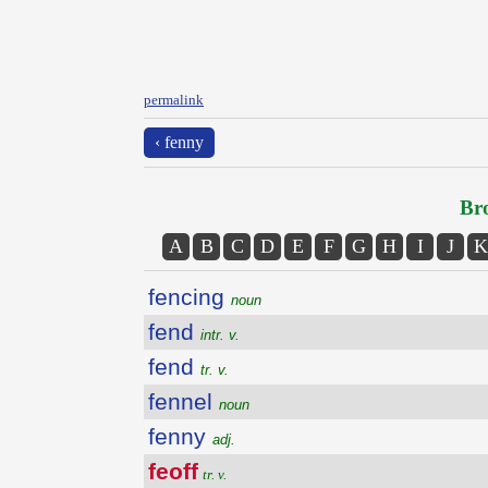
permalink
‹ fenny
Bro
A
B
C
D
E
F
G
H
I
J
K
fencing
noun
fend
intr. v.
fend
tr. v.
fennel
noun
fenny
adj.
feoff
tr. v.