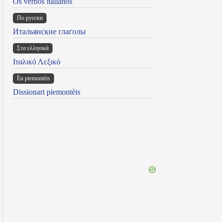
Os verbos italianos
По русски
Итальянские глаголы
Στα ελληνικά
Ιταλικό Λεξικό
Ën piemontèis
Dissionari piemontèis