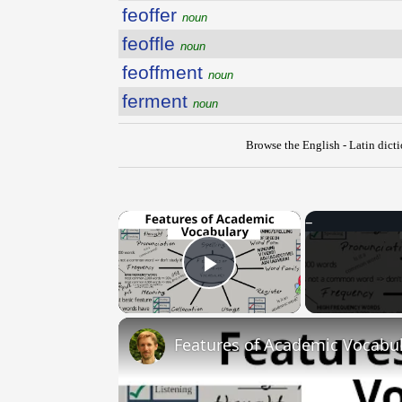
feoffer
noun
feoffle
noun
feoffment
noun
ferment
noun
Browse the English - Latin dict
×
Play Video
Features of Academic Vocabu