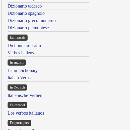
Dizionario tedesco
Dizionario spagnolo
Dizionario greco moderno
Dizionario piemontese
En français
Dictionnaire Latin
Verbes italiens
In english
Latin Dictionary
Italian Verbs
In Deutsch
Italienische Verben
En español
Los verbos italianos
Em portugues