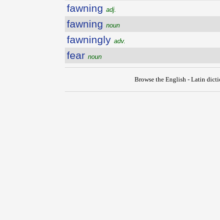
fawning
adj.
fawning
noun
fawningly
adv.
fear
noun
Browse the English - Latin dict