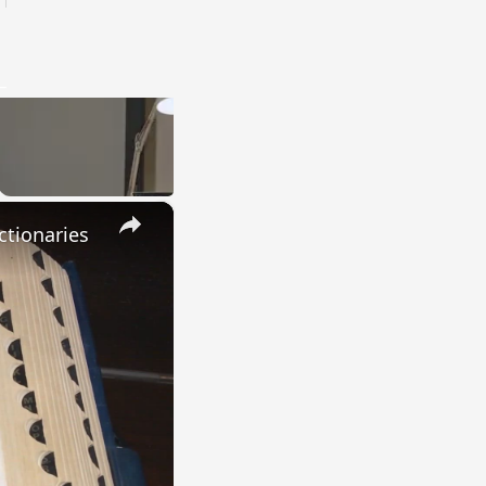
×
ctionaries