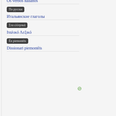
Os verbos italianos
По русски
Итальянские глаголы
Στα ελληνικά
Ιταλικό Λεξικό
Ën piemontèis
Dissionari piemontèis