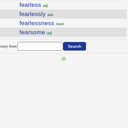
fearless
adj.
fearlessly
adv.
fearlessness
noun
fearsome
adj.
ionary from: