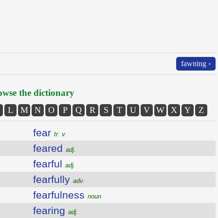
fawning ›
wse the dictionary
L
M
N
O
P
Q
R
S
T
U
V
W
X
Y
Z
fear
tr. v.
feared
adj.
fearful
adj.
fearfully
adv.
fearfulness
noun
fearing
adj.