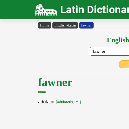
Latin Dictiona
Home
›
English-Latin
›
fawner
English
fawner
noun
adulator
[adulatoris, m.]