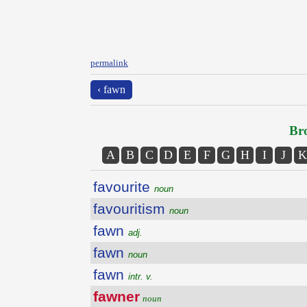
permalink
‹ fawn
Bro
A
B
C
D
E
F
G
H
I
J
K
favourite
noun
favouritism
noun
fawn
adj.
fawn
noun
fawn
intr. v.
fawner
noun