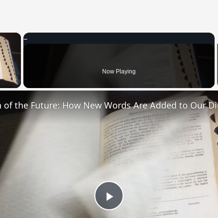
×
 Video
Now Playing
n of the Future: How New Words Are Added to Our Di
Play