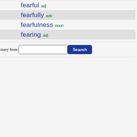
fearful
adj.
fearfully
adv.
fearfulness
noun
fearing
adj.
ionary from: