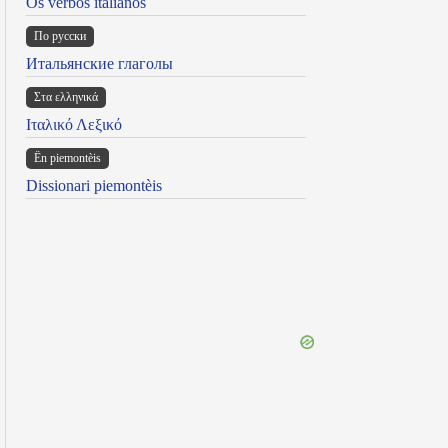
Os verbos italianos
По русски
Итальянские глаголы
Στα ελληνικά
Ιταλικό Λεξικό
Ën piemontèis
Dissionari piemontèis