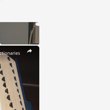
×
ctionaries