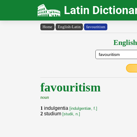
Latin Dictiona
Home
›
English-Latin
›
favouritism
English
favouritism
noun
1
indulgentia
[indulgentiæ, f.]
2
studium
[studii, n.]