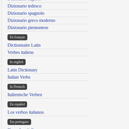
Dizionario tedesco
Dizionario spagnolo
Dizionario greco moderno
Dizionario piemontese
En français
Dictionnaire Latin
Verbes italiens
In english
Latin Dictionary
Italian Verbs
In Deutsch
Italienische Verben
En español
Los verbos italianos
Em portugues