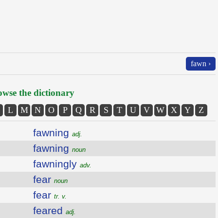
fawn ›
wse the dictionary
L
M
N
O
P
Q
R
S
T
U
V
W
X
Y
Z
fawning
adj.
fawning
noun
fawningly
adv.
fear
noun
fear
tr. v.
feared
adj.