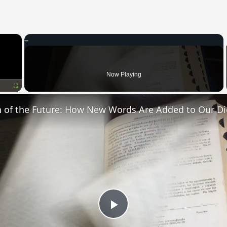
×
Now Playing
Fullscreen
n of the Future: How New Words Are Added to Our Di
Play