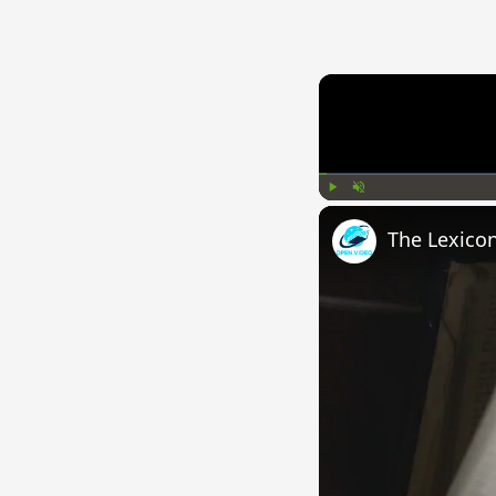
Play
Unmute
The Lexico