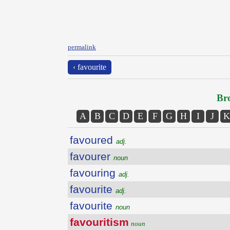
permalink
‹ favourite
Bro
A
B
C
D
E
F
G
H
I
J
K
favoured
adj.
favourer
noun
favouring
adj.
favourite
adj.
favourite
noun
favouritism
noun