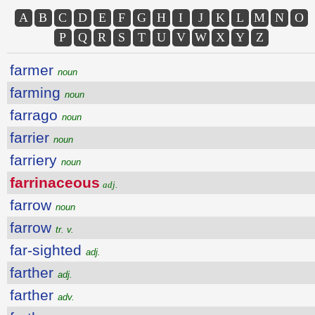
A
B
C
D
E
F
G
H
I
J
K
L
M
N
O
P
Q
R
S
T
U
V
W
X
Y
Z
farmer
noun
farming
noun
farrago
noun
farrier
noun
farriery
noun
farrinaceous
adj.
farrow
noun
farrow
tr. v.
far-sighted
adj.
farther
adj.
farther
adv.