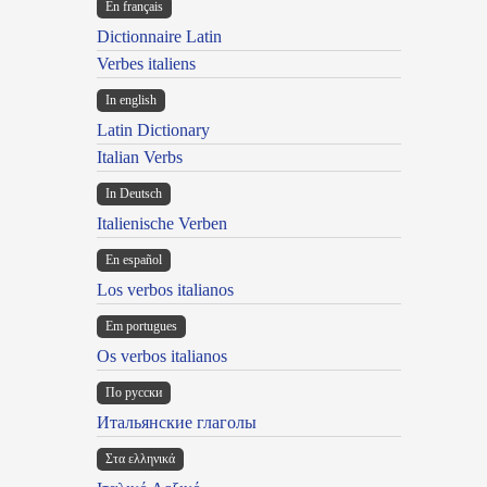
En français
Dictionnaire Latin
Verbes italiens
In english
Latin Dictionary
Italian Verbs
In Deutsch
Italienische Verben
En español
Los verbos italianos
Em portugues
Os verbos italianos
По русски
Итальянские глаголы
Στα ελληνικά