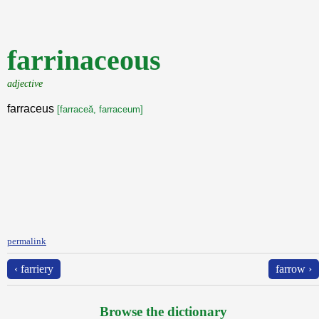
farrinaceous
adjective
farraceus
[farraceă, farraceum]
permalink
‹ farriery
farrow ›
Browse the dictionary