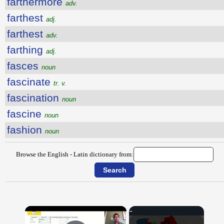
farthermore
adv.
farthest
adj.
farthest
adv.
farthing
adj.
fasces
noun
fascinate
tr. v.
fascination
noun
fascine
noun
fashion
noun
Browse the English - Latin dictionary from:
×