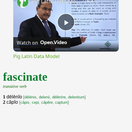
Pig Latin Data Model
Play
Watch on
Video
Pig Latin Data Model
fascinate
transitive verb
1
dēlēnĭo
[dēlēnis, delenii, dēlēnīre, delenitum]
2
căpĭo
[căpis, cepi, căpěre, captum]