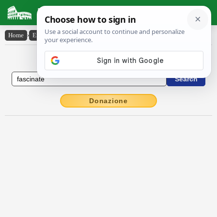
Latin Dictionary
Home
›
English-Latin
›
fascinate
English to Latin Dictionary
Donazione