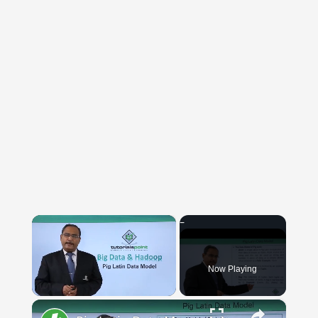
×
Now Playing
×
Unmute