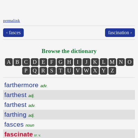
permalink
‹ fasces
fascination ›
Browse the dictionary
A
B
C
D
E
F
G
H
I
J
K
L
M
N
O
P
Q
R
S
T
U
V
W
X
Y
Z
farthermore
adv.
farthest
adj.
farthest
adv.
farthing
adj.
fasces
noun
fascinate
tr. v.