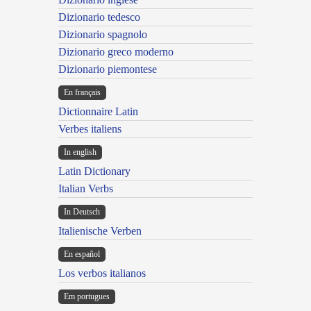
Dizionario tedesco
Dizionario spagnolo
Dizionario greco moderno
Dizionario piemontese
En français
Dictionnaire Latin
Verbes italiens
In english
Latin Dictionary
Italian Verbs
In Deutsch
Italienische Verben
En español
Los verbos italianos
Em portugues