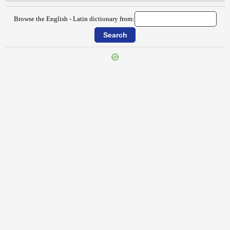
Browse the English - Latin dictionary from:
{{ID:FASCINATE100}}
---CACHE---