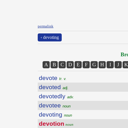
permalink
‹ devoting
Bro
A
B
C
D
E
F
G
H
I
J
K
devote
tr. v.
devoted
adj.
devotedly
adv.
devotee
noun
devoting
noun
devotion
noun