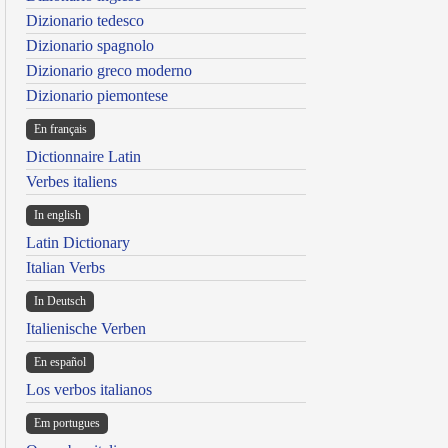
Dizionario tedesco
Dizionario spagnolo
Dizionario greco moderno
Dizionario piemontese
En français
Dictionnaire Latin
Verbes italiens
In english
Latin Dictionary
Italian Verbs
In Deutsch
Italienische Verben
En español
Los verbos italianos
Em portugues