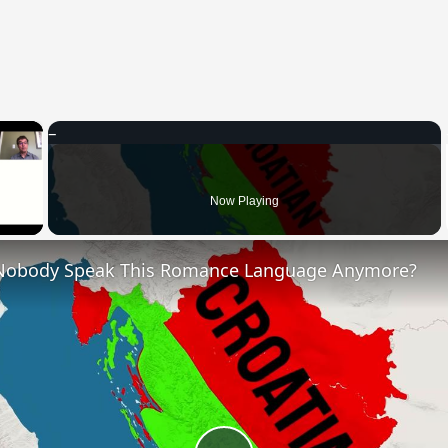
×
 Video
Now Playing
Nobody Speak This Romance Language Anymore?