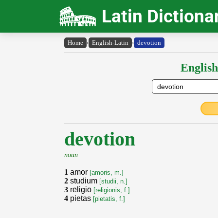
Latin Dictiona
Home
›
English-Latin
›
devotion
English
devotion
noun
1
amor
[amoris, m.]
2
studium
[studii, n.]
3
rēligiō
[religionis, f.]
4
pietas
[pietatis, f.]