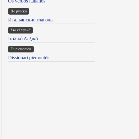
Os verbos italianos
По русски
Итальянские глаголы
Στα ελληνικά
Ιταλικό Λεξικό
Ën piemontèis
Dissionari piemontèis