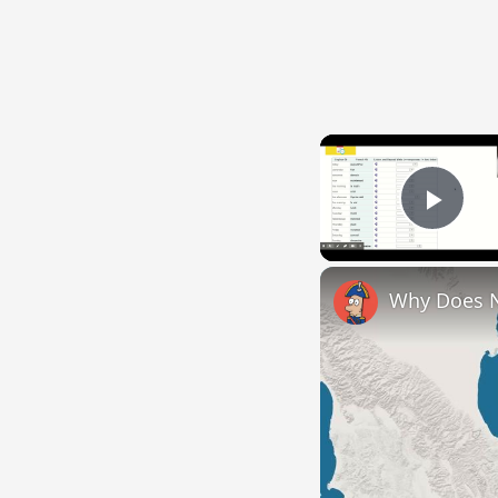
Play
Why Does 