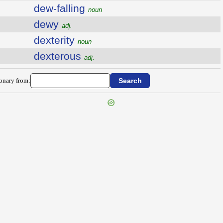
dew-falling
noun
dewy
adj.
dexterity
noun
dexterous
adj.
ionary from: