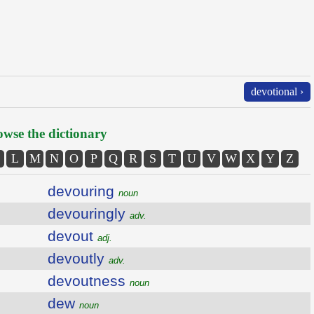
devotional ›
wse the dictionary
L
M
N
O
P
Q
R
S
T
U
V
W
X
Y
Z
devouring
noun
devouringly
adv.
devout
adj.
devoutly
adv.
devoutness
noun
dew
noun