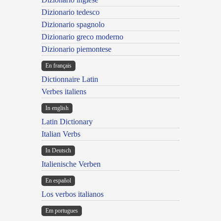
Dizionario tedesco
Dizionario spagnolo
Dizionario greco moderno
Dizionario piemontese
En français
Dictionnaire Latin
Verbes italiens
In english
Latin Dictionary
Italian Verbs
In Deutsch
Italienische Verben
En español
Los verbos italianos
Em portugues