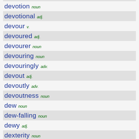
devotion
noun
devotional
adj.
devour
v.
devoured
adj.
devourer
noun
devouring
noun
devouringly
adv.
devout
adj.
devoutly
adv.
devoutness
noun
dew
noun
dew-falling
noun
dewy
adj.
dexterity
noun