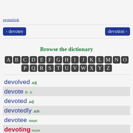
permalink
‹ devotee
devotion ›
Browse the dictionary
A
B
C
D
E
F
G
H
I
J
K
L
M
N
O
P
Q
R
S
T
U
V
W
X
Y
Z
devolved
adj.
devote
tr. v.
devoted
adj.
devotedly
adv.
devotee
noun
devoting
noun