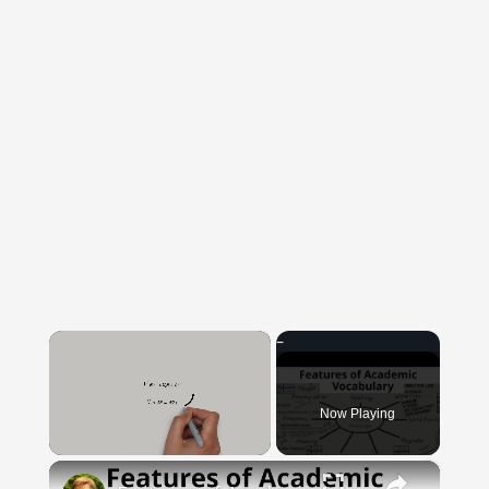
×
Now Playing
×
Unmute