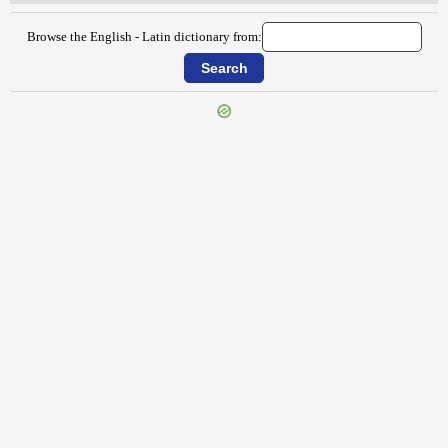
Browse the English - Latin dictionary from:
{{ID:DEVOTING100}}
---CACHE---