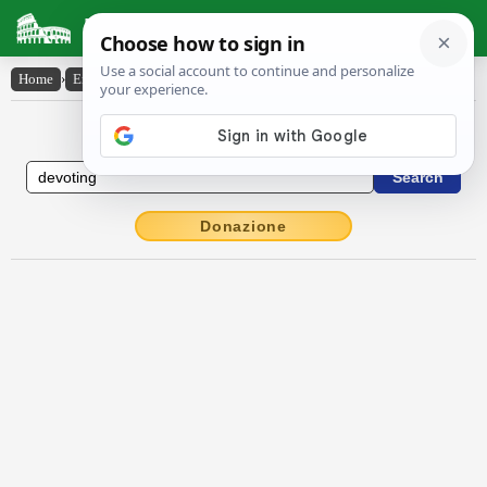
Latin Dictionary
Home
›
English-Latin
›
devoting
English to Latin Dictionary
Donazione